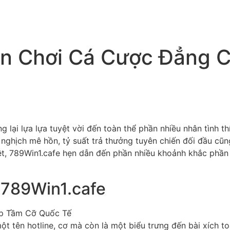
ân Chơi Cá Cược Đẳng 
g lại lựa lựa tuyệt vời đến toàn thể phần nhiều nhân tình t
ò nghịch mê hồn, tỷ suất trả thưởng tuyên chiến đối đầu c
, 789Win1.cafe hẹn dẫn đến phần nhiều khoảnh khắc phần đa
 789Win1.cafe
t tên hotline, cơ mà còn là một biểu trưng đến bài xích t