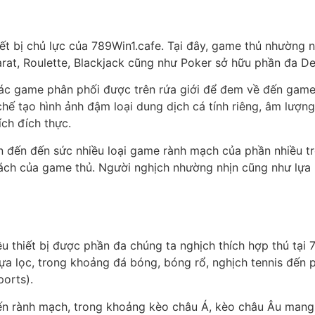
iết bị chủ lực của 789Win1.cafe. Tại đây, game thủ nhường 
rat, Roulette, Blackjack cũng như Poker sở hữu phần đa De
ác game phân phối được trên rứa giới để đem về đến game
hế tạo hình ảnh đậm loại dung dịch cá tính riêng, âm lượn
ích đích thực.
n đến đến sức nhiều loại game rành mạch của phần nhiều t
ch của game thủ. Người nghịch nhường nhịn cũng như lựa lọ
ều thiết bị được phần đa chúng ta nghịch thích hợp thú tại
ựa lọc, trong khoảng đá bóng, bóng rổ, nghịch tennis đến 
orts).
n rành mạch, trong khoảng kèo châu Á, kèo châu Âu mang lạ