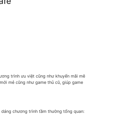
afe
ương trình ưu việt cũng như khuyến mãi mê
ủ mới mẻ cũng như game thủ cũ, giúp game
h dáng chương trình tầm thường tổng quan: