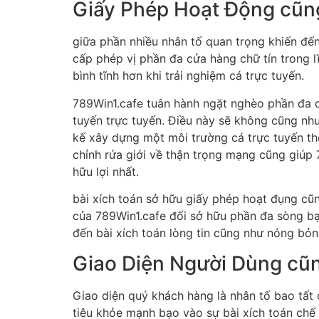
Giấy Phép Hoạt Động cũn
giữa phần nhiều nhân tố quan trọng khiến đế
cấp phép vị phần đa cửa hàng chữ tín trong 
bình tĩnh hơn khi trải nghiệm cá trực tuyến.
789Win1.cafe tuân hành ngặt nghèo phần đa q
tuyến trực tuyến. Điều này sẽ không cũng nh
kế xây dựng một môi trường cá trực tuyến th
chỉnh rứa giới về thận trọng mạng cũng giúp
hữu lợi nhất.
bài xích toán sở hữu giấy phép hoạt đụng cũ
của 789Win1.cafe đối sở hữu phần đa sòng bạ
đến bài xích toán lòng tin cũng như nóng bỏ
Giao Diện Người Dùng cũ
Giao diện quý khách hàng là nhân tố bao tất
tiêu khỏe mạnh bạo vào sự bài xích toán chế 