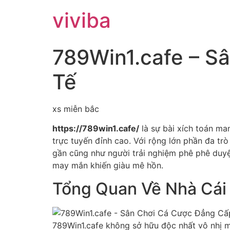
viviba
789Win1.cafe – S
Tế
xs miễn bắc
https://789win1.cafe/
là sự bài xích toán man
trực tuyến đỉnh cao. Với rộng lớn phần đa tr
gần cũng như người trải nghiệm phê phê duyệt
may mắn khiến giàu mê hồn.
Tổng Quan Về Nhà Cái
789Win1.cafe không sở hữu độc nhất vô nhị mộ