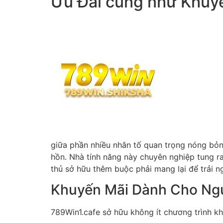
Ưu Đãi cũng như Khuy
giữa phần nhiều nhân tố quan trọng nóng bỏn
hồn. Nhà tính năng này chuyên nghiệp tung 
thủ sở hữu thêm buộc phải mang lại để trải n
Khuyến Mãi Dành Cho Ngư
789Win1.cafe sở hữu không ít chương trình k