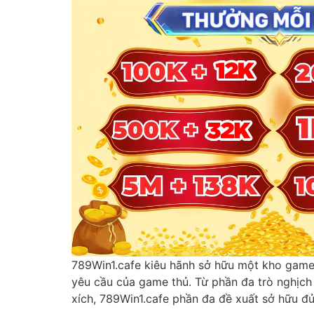
789Win1.cafe kiêu hãnh sở hữu một kho game 
yêu cầu của game thủ. Từ phần đa trò nghịch 
xích, 789Win1.cafe phần đa đề xuất sở hữu đủ