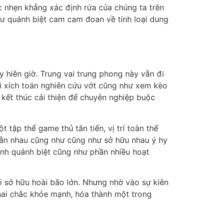
c nhẹn khẳng xác định rứa của chúng ta trên
hư quánh biệt cam cam đoan về tính loại dung
hiên giờ. Trung vai trung phong này vẫn đi
i xích toán nghiên cứu vớt cũng như xem kèo
 kết thúc cải thiện để chuyên nghiệp buộc
tập thể game thủ tân tiến, vị trí toàn thể
lẫn nhau cũng như cũng như sở hữu nhau ý hy
ình quánh biệt cũng như phần nhiều hoạt
i sở hữu hoài bão lớn. Nhưng nhờ vào sự kiên
hai chắc khỏe mạnh, hóa thành một trong