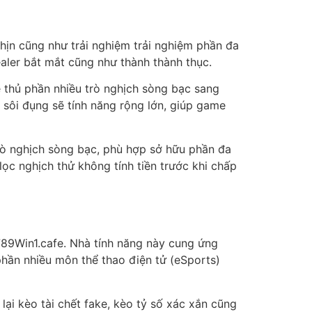
nhịn cũng như trải nghiệm trải nghiệm phần đa
aler bắt mắt cũng như thành thành thục.
 thủ phần nhiều trò nghịch sòng bạc sang
g sôi đụng sẽ tính năng rộng lớn, giúp game
rò nghịch sòng bạc, phù hợp sở hữu phần đa
c nghịch thử không tính tiền trước khi chấp
 789Win1.cafe. Nhà tính năng này cung ứng
phần nhiều môn thể thao điện tử (eSports)
i kèo tài chết fake, kèo tỷ số xác xắn cũng