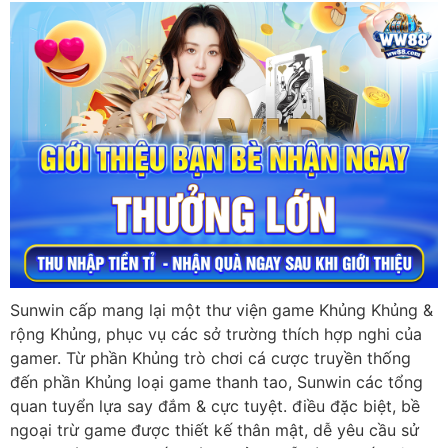
Sunwin cấp mang lại một thư viện game Khủng Khủng &
rộng Khủng, phục vụ các sở trường thích hợp nghi của
gamer. Từ phần Khủng trò chơi cá cược truyền thống
đến phần Khủng loại game thanh tao, Sunwin các tổng
quan tuyển lựa say đắm & cực tuyệt. điều đặc biệt, bề
ngoại trừ game được thiết kế thân mật, dễ yêu cầu sử