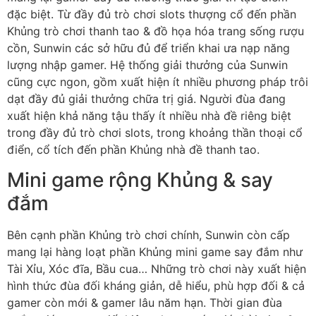
đặc biệt. Từ đầy đủ trò chơi slots thượng cổ đến phần
Khủng trò chơi thanh tao & đồ họa hóa trang sống rượu
cồn, Sunwin các sở hữu đủ để triển khai ưa nạp năng
lượng nhập gamer. Hệ thống giải thưởng của Sunwin
cũng cực ngon, gồm xuất hiện ít nhiều phương pháp trôi
dạt đầy đủ giải thưởng chữa trị giá. Người đùa đang
xuất hiện khả năng tậu thấy ít nhiều nhà đề riêng biệt
trong đầy đủ trò chơi slots, trong khoảng thần thoại cổ
điển, cổ tích đến phần Khủng nhà đề thanh tao.
Mini game rộng Khủng & say
đắm
Bên cạnh phần Khủng trò chơi chính, Sunwin còn cấp
mang lại hàng loạt phần Khủng mini game say đắm như
Tài Xỉu, Xóc đĩa, Bầu cua… Những trò chơi này xuất hiện
hình thức đùa đối kháng giản, dễ hiểu, phù hợp đối & cả
gamer còn mới & gamer lâu năm hạn. Thời gian đùa