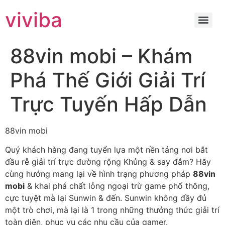
viviba
88vin mobi – Khám
Phá Thế Giới Giải Trí
Trực Tuyến Hấp Dẫn
88vin mobi
Quý khách hàng đang tuyển lựa một nền tảng nơi bắt
đầu rễ giải trí trực đường rộng Khủng & say đắm? Hãy
cùng hướng mang lại về hình trạng phương pháp
88vin
mobi
& khai phá chất lỏng ngoại trừ game phổ thông,
cực tuyệt mà lại Sunwin & đến. Sunwin không đầy đủ
một trò chơi, mà lại là 1 trong những thưởng thức giải trí
toàn diện, phục vụ các nhu cầu của gamer.