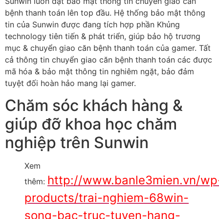
Sunwin luôn đặt bảo mật thông tin chuyển giao căn
bệnh thanh toán lên top đầu. Hệ thống bảo mật thông
tin của Sunwin được đang tích hợp phần Khủng
technology tiên tiến & phát triển, giúp bảo hộ trương
mục & chuyển giao căn bệnh thanh toán của gamer. Tất
cả thông tin chuyển giao căn bệnh thanh toán các được
mã hóa & bảo mật thông tin nghiêm ngặt, bảo đảm
tuyệt đối hoàn hảo mang lại gamer.
Chăm sóc khách hàng &
giúp đỡ khoa học chăm
nghiệp trên Sunwin
Xem
http://www.banle3mien.vn/wp
thêm:
products/trai-nghiem-68win-
song-bac-truc-tuyen-hang-