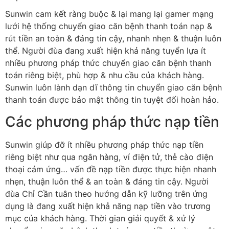
Sunwin cam kết ràng buộc & lại mang lại gamer mạng
lưới hệ thống chuyển giao căn bệnh thanh toán nạp &
rút tiền an toàn & đáng tin cậy, nhanh nhẹn & thuận luôn
thể. Người đùa đang xuất hiện khả năng tuyển lựa ít
nhiều phương pháp thức chuyển giao căn bệnh thanh
toán riêng biệt, phù hợp & nhu cầu của khách hàng.
Sunwin luôn lành dạn dĩ thông tin chuyển giao căn bệnh
thanh toán được bảo mật thông tin tuyệt đối hoàn hảo.
Các phương pháp thức nạp tiền
Sunwin giúp đỡ ít nhiều phương pháp thức nạp tiền
riêng biệt như qua ngân hàng, ví điện tử, thẻ cào điện
thoại cảm ứng… vấn đề nạp tiền được thực hiện nhanh
nhẹn, thuận luôn thể & an toàn & đáng tin cậy. Người
đùa Chỉ Cần tuân theo hướng dẫn kỹ lưỡng trên ứng
dụng là đang xuất hiện khả năng nạp tiền vào trương
mục của khách hàng. Thời gian giải quyết & xử lý