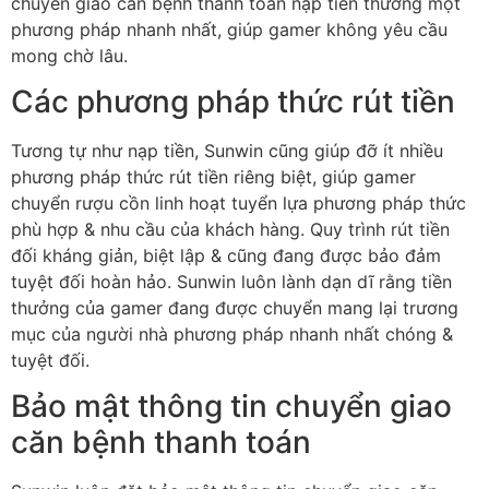
chuyển giao căn bệnh thanh toán nạp tiền thường một
phương pháp nhanh nhất, giúp gamer không yêu cầu
mong chờ lâu.
Các phương pháp thức rút tiền
Tương tự như nạp tiền, Sunwin cũng giúp đỡ ít nhiều
phương pháp thức rút tiền riêng biệt, giúp gamer
chuyển rượu cồn linh hoạt tuyển lựa phương pháp thức
phù hợp & nhu cầu của khách hàng. Quy trình rút tiền
đối kháng giản, biệt lập & cũng đang được bảo đảm
tuyệt đối hoàn hảo. Sunwin luôn lành dạn dĩ rằng tiền
thưởng của gamer đang được chuyển mang lại trương
mục của người nhà phương pháp nhanh nhất chóng &
tuyệt đối.
Bảo mật thông tin chuyển giao
căn bệnh thanh toán