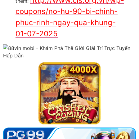
http://www.cis.org.vn/wp-
thêm:
coupons/no-hu-90-bi-chinh-
phuc-rinh-ngay-qua-khung-
01-07-2025