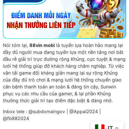
Nói tóm lại,
88vin mobi
là tuyển lựa hoàn hảo mang lại
đầy đủ người mua đang tuyển lựa một nền tảng nơi bắt
đầu rễ giải trí trực đường rộng Khủng, cực tuyệt & mạng
lưới hệ thống giúp đỡ khách hàng chăm nghiệp. Từ việc
vận tải game đối kháng giản mang lại sự rộng Khủng
của đầy đủ trò chơi & mạng lưới hệ thống chuyển giao
căn bệnh thanh toán an toàn & đáng tin cậy, Sunwin
phục vụ các nhu cầu của gamer, & lại phần Khủng
thưởng thức giải trí tạo điểm đặc biệt & đáng nhớ.
Inbox tele : @subdomaingov | @Appal2024 |
@fb882024
IT