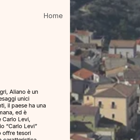
Home
ri, Aliano è un
esaggi unici
ti, il paese ha una
omana, ed è
e Carlo Levi,
rio “Carlo Levi”
 offre tesori
 caratteristica