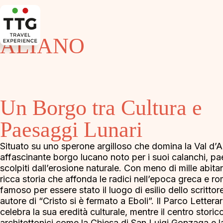
ALIANO
Un Borgo tra Cultura e
Paesaggi Lunari
Situato su uno sperone argilloso che domina la Val d’Ag
affascinante borgo lucano noto per i suoi calanchi, pa
scolpiti dall’erosione naturale. Con meno di mille abitan
ricca storia che affonda le radici nell’epoca greca e r
famoso per essere stato il luogo di esilio dello scrittor
autore di “Cristo si è fermato a Eboli”. Il Parco Lettera
celebra la sua eredità culturale, mentre il centro storico
architettonici come la Chiesa di San Luigi Gonzaga e la