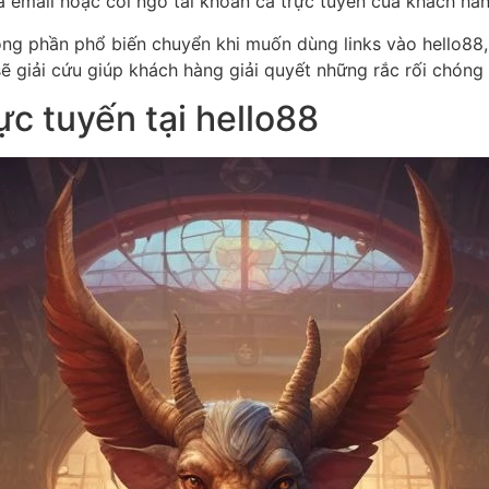
 email hoặc coi ngó tài khoản cá trực tuyến của khách hàn
ong phần phổ biến chuyển khi muốn dùng links vào hello88
sẽ giải cứu giúp khách hàng giải quyết những rắc rối chóng
ực tuyến tại hello88