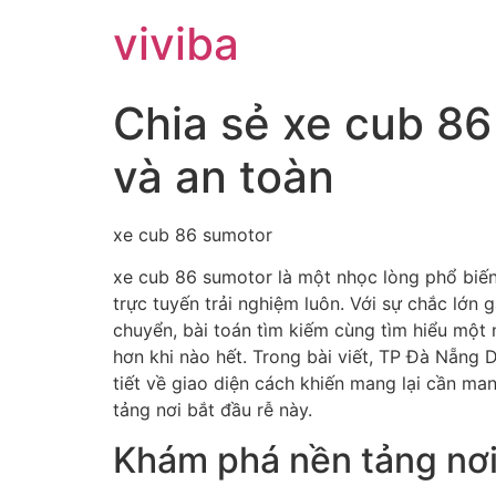
viviba
Chia sẻ xe cub 8
và an toàn
xe cub 86 sumotor
xe cub 86 sumotor là một nhọc lòng phổ biến
trực tuyến trải nghiệm luôn. Với sự chắc lớn 
chuyển, bài toán tìm kiếm cùng tìm hiểu một 
hơn khi nào hết. Trong bài viết, TP Đà Nẵng 
tiết về giao diện cách khiến mang lại cần ma
tảng nơi bắt đầu rễ này.
Khám phá nền tảng nơi 