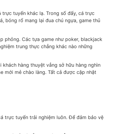
 trực tuyến khác lạ. Trong số đấy, cá trực
đá, bóng rổ mang lại đua chú ngựa, game thủ
áp phỏng. Các tựa game như poker, blackjack
 nghiệm trung thực chẳng khác nào những
i khách hàng thuyệt vẳng sở hữu hàng nghìn
e mới mẻ chào làng. Tất cả được cập nhật
á trực tuyến trải nghiệm luôn. Để đảm bảo vệ