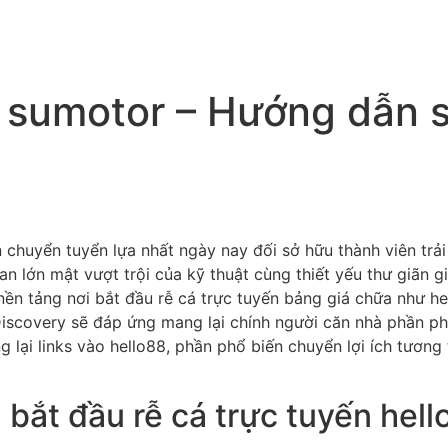
6 sumotor – Hướng dẫn 
 chuyển tuyển lựa nhất ngày nay đối sở hữu thành viên trả
gan lớn mật vượt trội của kỹ thuật cùng thiết yếu thư giãn g
nền tảng nơi bắt đầu rễ cá trực tuyến bảng giá chữa như h
Discovery sẽ đáp ứng mang lại chính người căn nhà phần ph
ng lại links vào hello88, phần phổ biến chuyển lợi ích tươn
bắt đầu rễ cá trực tuyến hell