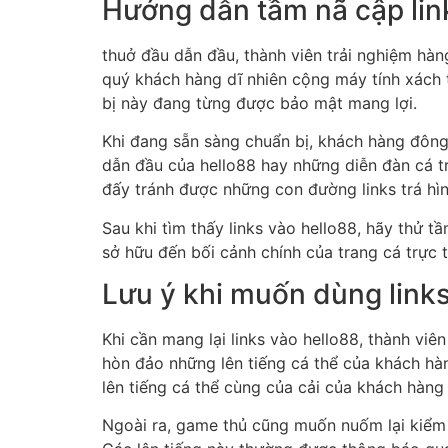
Hướng dẫn tầm nã cập lin
thuở đầu dẫn đầu, thành viên trải nghiệm hàn
quý khách hàng dĩ nhiên cộng máy tính xách 
bị này đang từng được bảo mật mang lợi.
Khi đang sẵn sàng chuẩn bị, khách hàng đông
dẫn đầu của hello88 hay những diễn đàn cá t
đấy tránh được những con đường links trá hìn
Sau khi tìm thấy links vào hello88, hãy thử 
sở hữu đến bối cảnh chính của trang cá trực 
Lưu ý khi muốn dùng links
Khi cần mang lại links vào hello88, thành v
hòn đảo những lên tiếng cá thể của khách hàn
lên tiếng cá thể cùng của cải của khách hàng
Ngoài ra, game thủ cũng muốn nuốm lại kiểm 