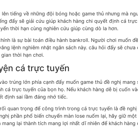
õ lên tiếng về những đội bóng hoặc game thủ nhưng mà ngườ
iếng đấy sẽ giải cứu giúp khách hàng chi quyết định cá tr
ển thời hạn cùng nghiên cứu giúp cùng dò la hơn.
hính là sự bài toán điều hành bankroll. Người chơi muốn đề
 vâng lệnh nghiêm nhặt ngân sách này. câu hỏi đấy sẽ chưa 
 gian thời hạn chơi.
yện cá trực tuyến
 vào trúng lớn phía cạnh đấy muốn game thủ đề nghị mang s
nh cá trực tuyến của bọn họ. Nếu khách hàng dễ bị cuốn và
 định sai lầm đáng nhớ tiếc.
ối quan trọng để công trình trong cá trực tuyến là đề ngh
 nghị phần phổ biến chuyển màn lose nuốm lại, hãy giữ một
 mang lại thành tích mang lợi nhất dĩ nhiên để khách hàng 