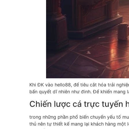
Khi ĐK vào hello88, để tiêu cắt hóa trải ng
bấn quyết dĩ nhiên như đinh. Để khiến mang l
Chiến lược cá trực tuyến 
trong những phần phổ biến chuyển yếu tố muốn
thủ nên tự thiết kế mang lại khách hàng một 