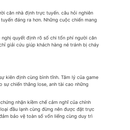
i căn nhà định trực tuyến. câu hỏi nghiên
ực tuyến đáng ra hơn. Những cuộc chiến mang
 nghị quyết định rõ số chi tổn phí người căn
chỉ giải cứu giúp khách hàng né tránh bị cháy
ự kiên định cùng bình tĩnh. Tâm lý của game
o sự chiến thắng lose, anh tài cao những
ị chứng nhận kiềm chế cảm nghĩ của chính
 loại đầu lạnh cùng đừng nên được đặt trực
đảm bảo vệ toàn số vốn liếng cùng duy trì