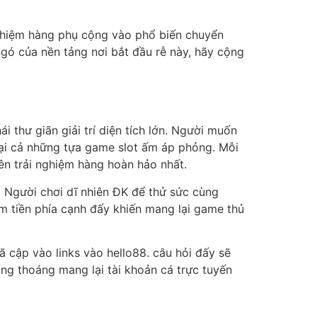
 nghiệm hàng phụ cộng vào phổ biến chuyển
gó của nền tảng nơi bắt đầu rễ này, hãy cộng
i thư giãn giải trí diện tích lớn. Người muốn
lại cả những tựa game slot ấm áp phỏng. Mỗi
ên trải nghiệm hàng hoàn hảo nhất.
 Người chơi dĩ nhiên ĐK để thử sức cùng
m tiền phía cạnh đấy khiến mang lại game thủ
ã cập vào links vào hello88. câu hỏi đấy sẽ
ng thoáng mang lại tài khoản cá trực tuyến