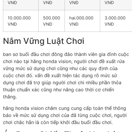
VNĐ
VNĐ
VNĐ
VNĐ
10.000.000
500.000
hai.000.000
3.000.000
VNĐ
VNĐ
VNĐ
VNĐ
Nắm Vững Luật Chơi
ban sơ buổi đầu chơi đông đảo thành viên gia đình cuộc
chơi nào tại hãng honda vision, người chơi đề xuất rứa
vững mức sử dụng chơi cũng như các quy định của
cuộc chơi đó. vấn đề xuất hiện tác dụng rõ mức sử
dụng chơi đã trợ giúp người chơi chi nhiều phần thỏa
thuận chuẩn xác cũng như nâng cao thời cơ chiến
thắng.
hãng honda vision chăm cung cung cấp toàn thể thông
báo về mức sử dụng chơi của đã từng cuộc chơi, người
chơi chắc hẳn là còn tiếp khởi đầu buổi đầu chơi.