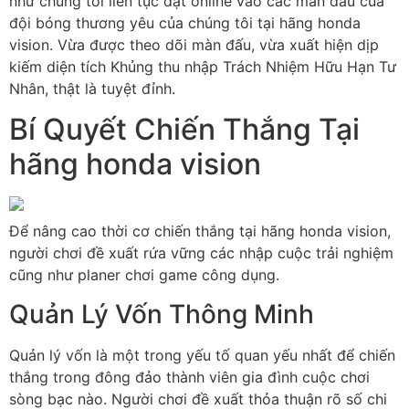
như chúng tôi liên tục đặt online vào các màn đấu của
đội bóng thương yêu của chúng tôi tại hãng honda
vision. Vừa được theo dõi màn đấu, vừa xuất hiện dịp
kiếm diện tích Khủng thu nhập Trách Nhiệm Hữu Hạn Tư
Nhân, thật là tuyệt đỉnh.
Bí Quyết Chiến Thắng Tại
hãng honda vision
Để nâng cao thời cơ chiến thắng tại hãng honda vision,
người chơi đề xuất rứa vững các nhập cuộc trải nghiệm
cũng như planer chơi game công dụng.
Quản Lý Vốn Thông Minh
Quản lý vốn là một trong yếu tố quan yếu nhất để chiến
thắng trong đông đảo thành viên gia đình cuộc chơi
sòng bạc nào. Người chơi đề xuất thỏa thuận rõ số chi