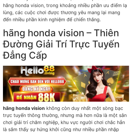
hãng honda vision, trong khoảng nhiều phần ưu điểm lạ
lùng, các cuộc chơi được thương yêu mang lại mang
đến nhiều phần kinh nghiệm để chiến thắng.
hãng honda vision – Thiên
Đường Giải Trí Trực Tuyến
Đẳng Cấp
hãng honda vision
không còn duy nhất một sòng bạc
trực tuyến thông thường, nhưng mà hơn nữa là một sân
chơi giải trí chăm nghiệp, khu vực người chơi chắc hẳn
là sắm thấy sự hứng khởi cũng như nhiều phần nhập