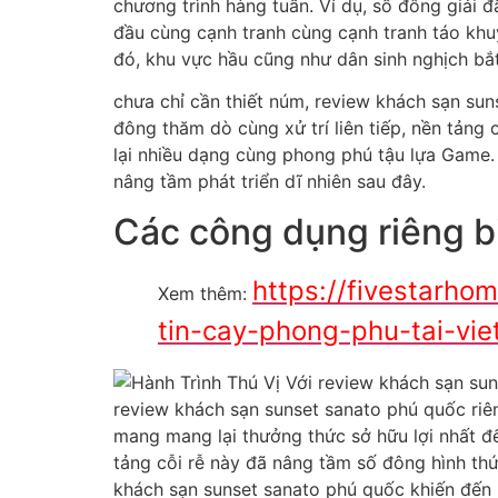
chương trình hàng tuần. Ví dụ, số đông giải 
đầu cùng cạnh tranh cùng cạnh tranh táo khuy
đó, khu vực hầu cũng như dân sinh nghịch bắ
chưa chỉ cần thiết núm, review khách sạn su
đông thăm dò cùng xử trí liên tiếp, nền tản
lại nhiều dạng cùng phong phú tậu lựa Game.
nâng tầm phát triển dĩ nhiên sau đây.
Các công dụng riêng b
https://fivestarh
Xem thêm:
tin-cay-phong-phu-tai-vi
review khách sạn sunset sanato phú quốc ri
mang mang lại thưởng thức sở hữu lợi nhất 
tảng cỗi rễ này đã nâng tầm số đông hình thứ
khách sạn sunset sanato phú quốc khiến đến 