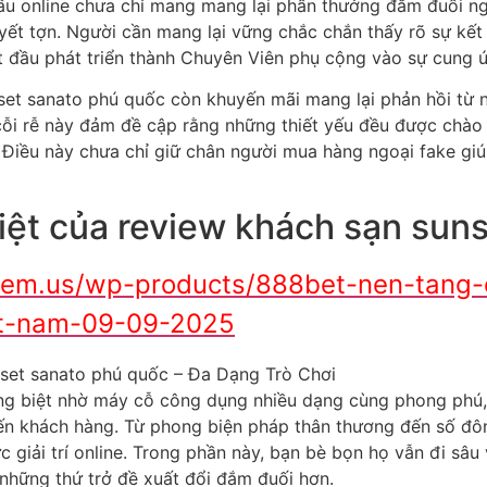
đấu online chưa chỉ mang mang lại phần thưởng đắm đuối ngo
ết tợn. Người cần mang lại vững chắc chắn thấy rõ sự kết
t đầu phát triển thành Chuyên Viên phụ cộng vào sự cung 
nset sanato phú quốc còn khuyến mãi mang lại phản hồi từ 
g cỗi rễ này đảm đề cập rằng những thiết yếu đều được ch
 Điều này chưa chỉ giữ chân người mua hàng ngoại fake gi
iệt của review khách sạn sun
omem.us/wp-products/888bet-nen-tang-
et-nam-09-09-2025
êng biệt nhờ máy cỗ công dụng nhiều dạng cùng phong phú,
đến khách hàng. Từ phong biện pháp thân thương đến số đ
c giải trí online. Trong phần này, bạn bè bọn họ vẫn đi sâ
những thứ trở đề xuất đổi đắm đuối hơn.