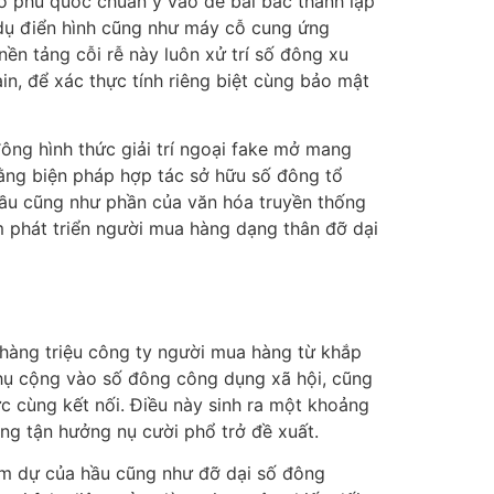
o phú quốc chuẩn y vào đề bài bác thành lập
 dụ điển hình cũng như máy cỗ cung ứng
n tảng cỗi rễ này luôn xử trí số đông xu
in, để xác thực tính riêng biệt cùng bảo mật
ông hình thức giải trí ngoại fake mở mang
Bằng biện pháp hợp tác sở hữu số đông tổ
 hầu cũng như phần của văn hóa truyền thống
m phát triển người mua hàng dạng thân đỡ dại
hàng triệu công ty người mua hàng từ khắp
phụ cộng vào số đông công dụng xã hội, cũng
c cùng kết nối. Điều này sinh ra một khoảng
ng tận hưởng nụ cười phổ trở đề xuất.
am dự của hầu cũng như đỡ dại số đông