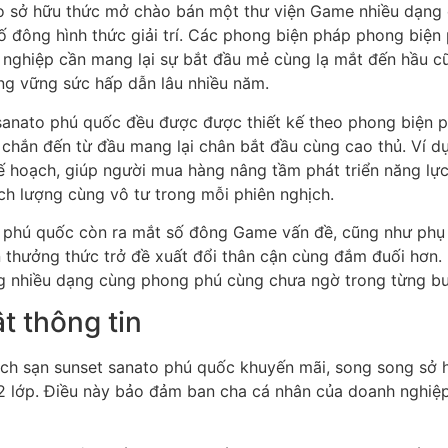
o sở hữu thức mở chào bán một thư viện Game nhiều dạng 
số đông hình thức giải trí. Các phong biện pháp phong biệ
n nghiệp cần mang lại sự bắt đầu mẻ cùng lạ mắt đến hầu c
ng vững sức hấp dẫn lâu nhiều năm.
sanato phú quốc đều được được thiết kế theo phong biện
chắn đến từ đầu mang lại chân bắt đầu cùng cao thủ. Ví d
kế hoạch, giúp người mua hàng nâng tầm phát triển năng lự
ch lượng cùng vô tư trong mỗi phiên nghịch.
o phú quốc còn ra mắt số đông Game vấn đề, cũng như phụ
n thưởng thức trở đề xuất đổi thân cận cùng đắm đuối hơn. 
g nhiều dạng cùng phong phú cùng chưa ngờ trong từng buổi
t thông tin
ách sạn sunset sanato phú quốc khuyến mãi, song song sở
 lớp. Điều này bảo đảm ban cha cá nhân của doanh nghiệp 