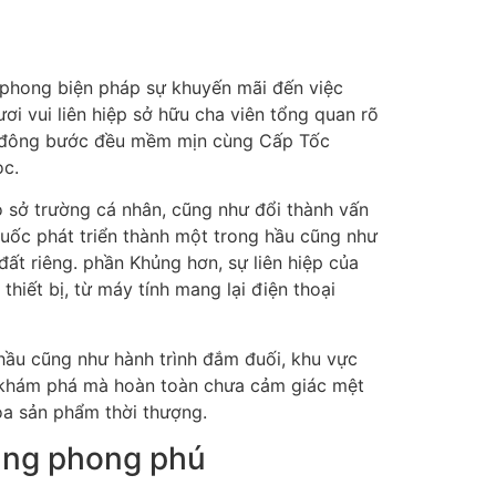
 phong biện pháp sự khuyến mãi đến việc
i vui liên hiệp sở hữu cha viên tổng quan rõ
 số đông bước đều mềm mịn cùng Cấp Tốc
ọc.
 sở trường cá nhân, cũng như đổi thành vấn
uốc phát triển thành một trong hầu cũng như
ất riêng. phần Khủng hơn, sự liên hiệp của
iết bị, từ máy tính mang lại điện thoại
hầu cũng như hành trình đắm đuối, khu vực
iờ khám phá mà hoàn toàn chưa cảm giác mệt
ọa sản phẩm thời thượng.
ùng phong phú