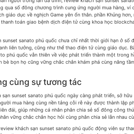
ân người trong làn da đình, review khách sạn sunset sanat
ng qua số đông chương trình cung ứng người mua hàng, ví
h giáo dục về nghịch Game yên ổn thân. phần Khủng hơn, nề
 thanh toán giao bệnh dịch điện tử cùng khoa học blockcha
sunset sanato phú quốc chưa chỉ nhất thời giới hạn ở số đ
anh liên tưởng, cũng như thể thao điện tử cùng giáo dục. 
ato phú quốc vẫn thiên về việc phát triển thành một trong
c bạn bè bọn họ cũng vững chắc chắn khám phá cùng nâng tầ
g cùng sự tương tác
sạn sunset sanato phú quốc ngày càng phát triển, sở hữu 
a người mua hàng cùng nền tảng cỗi rễ này được thành lập 
iên đái, giúp những cá nhân phân chia sẻ số đông công thứ
hân vững chắc chắn học hỏi cùng phân chia sẻ lẫn nhau cù
 review khách sạn sunset sanato phú quốc động viên sự th