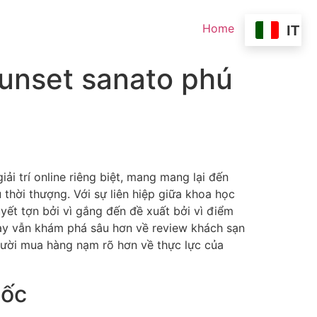
Home
IT
sunset sanato phú
i trí online riêng biệt, mang mang lại đến
ời thượng. Với sự liên hiệp giữa khoa học
ết tợn bởi vì gắng đến đề xuất bởi vì điểm
 này vẫn khám phá sâu hơn về review khách sạn
gười mua hàng nạm rõ hơn về thực lực của
uốc