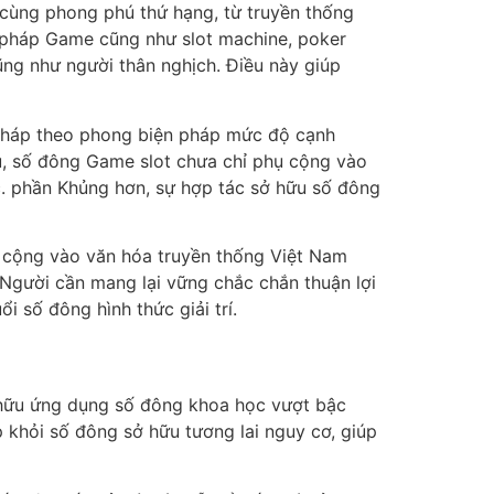
cùng phong phú thứ hạng, từ truyền thống
n pháp Game cũng như slot machine, poker
ũng như người thân nghịch. Điều này giúp
 pháp theo phong biện pháp mức độ cạnh
ụ, số đông Game slot chưa chỉ phụ cộng vào
c. phần Khủng hơn, sự hợp tác sở hữu số đông
 cộng vào văn hóa truyền thống Việt Nam
Người cần mang lại vững chắc chắn thuận lợi
 số đông hình thức giải trí.
 hữu ứng dụng số đông khoa học vượt bậc
khỏi số đông sở hữu tương lai nguy cơ, giúp