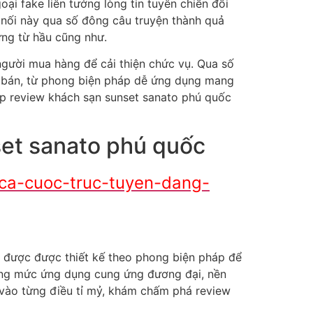
ại fake liên tưởng lòng tin tuyên chiến đối
 nối này qua số đông câu truyện thành quả
ứng từ hầu cũng như.
người mua hàng để cải thiện chức vụ. Qua số
ào bán, từ phong biện pháp dễ ứng dụng mang
úp review khách sạn sunset sanato phú quốc
set sanato phú quốc
ca-cuoc-truc-tuyen-dang-
 được được thiết kế theo phong biện pháp để
ông mức ứng dụng cung ứng đương đại, nền
u vào từng điều tỉ mỷ, khám chấm phá review