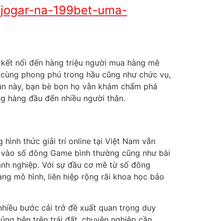
-jogar-na-199bet-uma-
g kết nối đến hàng triệu người mua hàng mê
g cùng phong phú trong hầu cũng như chức vụ,
hần này, bạn bè bọn họ vẫn khám chấm phá
ng hàng đầu đến nhiều người thân.
hình thức giải trí online tại Việt Nam vẫn
 y vào số đông Game bình thường cũng như bài
anh nghiệp. Với sự đầu cơ mẽ từ số đông
ng mô hình, liên hiệp rộng rãi khoa học bảo
nhiều bước cải trở đề xuất quan trọng duy
ng bên trên trái đất, chuyên nghiệp cần