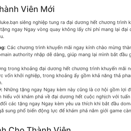
hành Viên Mới
uke.bạn siêng nghiệp tung ra đại dương hết chương trình 
 tặng ngay Ngay vòng quay không lấy chi phí mang lại đại d
u.
ng:
Các chương trình khuyến mãi ngay kính chào mừng thàn
omain authority nhập dễ dàng, giúp mang lại mình bắt đầ
g trong khoảng đại dương hết chương trình khuyến mãi 
lực vốn khởi nghiệp, trong khoảng ấy gồm khả năng thả pha
h.
ý:
Những tặng ngay Ngay kèm này cũng là cơ hội gồm lợi để
m hiểu với khám phá về đại dương hết cuộc nghịch với tuấn 
 đối các tặng ngay Ngay kèm yêu ưa thích khi bắt đầu dom
gã sung phổ biến động lực để khám phá nắm giới game càng
nh Cho Thành Viên