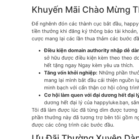
Khuyến Mãi Chào Mừng T
Để nghênh đón các thành cục bắt đầu, happyl
tiền thưởng khi đăng ký thông báo tài khoản,
cược mang lại các lần thua thảm các bước đầ
Điều kiện domain authority nhập dễ dà
sở hữu được điều kiện kèm theo theo d
hết tặng ngay Ngay kèm yêu ưa thích.
Tăng vốn khởi nghiệp:
Những phần thưởn
mang lại mình bắt đầu cải thiện nguồn 
minh bạch với cẩn thận cơ hội công trìn
Cơ hội làm quen với đại dương hết đại l
dương hết đại lý của happyluke.bạn, sắ
Tôi đã làm được lúc đã từng dìm được tương
phần thưởng này đã tương trợ bên tôi gồm n
được các công trình các bước đầu.
Ưu Đãi Thường Xuyên Dà