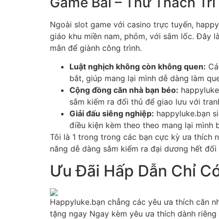
Game Bài – Thử Thách Tr
Ngoài slot game với casino trực tuyến, happy
giáo khu miền nam, phỏm, với sâm lốc. Đây l
mắn để giành công trình.
Luật nghịch không còn không quen:
Các
bắt, giúp mang lại mình dễ dàng làm qu
Cộng đồng căn nhà bạn béo:
happyluke.
sắm kiếm ra đối thủ để giao lưu với tranh
Giải đấu siêng nghiệp:
happyluke.bạn si
điều kiện kèm theo theo mang lại mình b
Tôi là 1 trong trong các bạn cực kỳ ưa thích 
năng dễ dàng sắm kiếm ra đại dương hết đối t
Ưu Đãi Hấp Dẫn Chỉ Có
Happyluke.bạn chẳng các yêu ưa thích căn nh
tặng ngay Ngay kèm yêu ưa thích dành riêng m