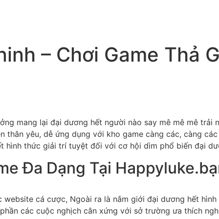
 ninh – Chơi Game Thả 
ưởng mang lại đại dương hết người nào say mê mê mê trải 
diện thân yêu, dễ ứng dụng với kho game càng các, càng cá
 hình thức giải trí tuyệt đối với cơ hội dìm phổ biến đại d
me Đa Dạng Tại Happyluke.bạ
 website cá cược, Ngoài ra là nắm giới đại dương hết hình 
hần các cuộc nghịch cân xứng với sở trường ưa thích nghi 