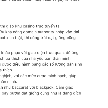
hì giáo khu casino trực tuyến tại
ữu khả năng domain authority nhập vào đại
ài xích thật, thi công trôi dạt giống cũng
khắc phục với giao diện trực quan, dễ ứng
ch ưa thích của nhà yếu bản thân mình.
g được điều hành bằng các số lượng dân sinh
 thích.
ghịch, với các mức cược minh bạch, giúp
hân mình.
ch như baccarat với blackjack. Cảm giác
tôi bay bướm dạt giống cũng như là đang đích