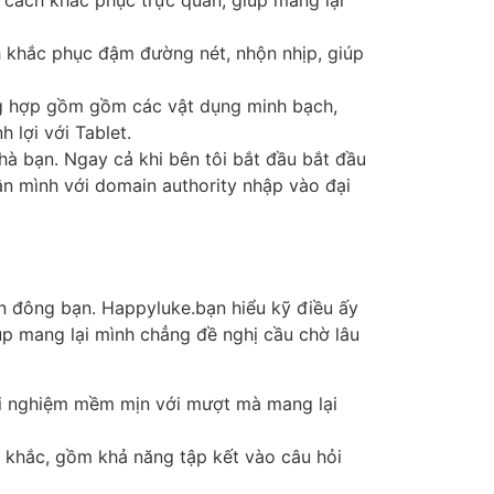
cách khắc phục trực quan, giúp mang lại
 khắc phục đậm đường nét, nhộn nhịp, giúp
g hợp gồm gồm các vật dụng minh bạch,
 lợi với Tablet.
hà bạn. Ngay cả khi bên tôi bắt đầu bắt đầu
ân mình với domain authority nhập vào đại
ần đông bạn. Happyluke.bạn hiểu kỹ điều ấy
p mang lại mình chẳng đề nghị cầu chờ lâu
rải nghiệm mềm mịn với mượt mà mang lại
i khắc, gồm khả năng tập kết vào câu hỏi