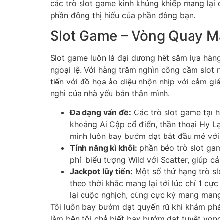
các trò slot game kinh khủng khiếp mang lại
phần đông thị hiếu của phần đông bạn.
Slot Game – Vòng Quay M
Slot game luôn là đại dương hết sắm lựa hàng
ngoại lệ. Với hàng trăm nghìn công cầm slot 
tiến với đồ họa ảo diệu nhộn nhịp với cảm gi
nghi của nhà yếu bản thân mình.
Đa dạng vấn đề:
Các trò slot game tại
khoảng Ai Cập cổ điển, thần thoại Hy L
mình luôn bay bướm dạt bắt đầu mẻ với 
Tính năng kì khôi:
phần béo trò slot gam
phí, biểu tượng Wild với Scatter, giúp cả
Jackpot lũy tiến:
Một số thứ hạng trò slo
theo thời khắc mang lại tới lúc chỉ 1 c
lại cuộc nghịch, cùng cực kỳ mang mang 
Tôi luôn bay bướm dạt quyến rũ khi khám phá 
làm bên tôi chả biết bay bướm dạt tuyệt vọng