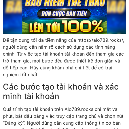
Để tận dụng tối đa tiềm năng của https://alo789.rocks/,
người dùng cần nắm rõ cách sử dụng các tính năng
chính. Từ việc tạo tài khoản tài khoản đến tham gia các
trò tham gia, mọi bước đều được thiết kế đơn giản và
dễ tiếp cận. Hãy cùng khám phá chi tiết để có trải
nghiệm tốt nhất.
Các bước tạo tài khoản và xác
minh tài khoản
Quá trình tạo tài khoản trên Alo789.rocks chỉ mất vài
phút, bắt đầu bằng việc truy cập trang chủ và chọn nút
“Đăng ký”. Người dùng cần cung cấp thông tin cơ bản