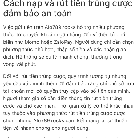
Cách nạp và rút tiền trúng cược
đảm bảo an toàn
Việc gửi tiền trên Alo789.rocks hỗ trợ nhiều phương
thức, từ chuyển khoản ngân hàng đến ví điện tử phổ
biến như Momo hoặc ZaloPay. Người dùng chỉ cần chọn
phương thức phù hợp, nhập số tiền và xác nhận giao
dịch. Hệ thống sẽ xử lý nhanh chóng, thường trong
vòng vài phút.
Đối với rút tiền trúng cược, quy trình tương tự nhưng
yêu cầu xác minh thêm để đảm bảo rằng chỉ chủ sở hữu
tài khoản mới có quyền truy cập vào số tiền của mình.
Người tham gia sẽ cần điền thông tin rút tiền trúng
cược và chờ xác nhận. Thời gian xử lý có thể khác nhau
tùy thuộc vào phương thức rút tiền trúng cược được
chọn, nhưng Alo789.rocks cam kết mang lại sự thuận
tiện và nhanh chóng cho người dùng.