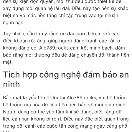
đến sự kiện độc quyền, mọi thứ đều được thiết kế để
xây dựng mối quan hệ lâu dài. Điều này tạo nên sự khác
biệt so với các nền tảng chỉ tập trung vào lợi nhuận
ngắn hạn.
Tuy nhiên, cần lưu ý rằng ưu đãi luôn đi kèm với các
điều khoản rõ ràng, giúp người dùng tránh các rủi ro
không đáng có. Alo789.rocks cam kết minh bạch, đảm
bảo rằng mọi thưởng đều dễ dàng chuyển đổi thành tiền
mặt.
Tích hợp công nghệ đảm bảo an
ninh
Bảo mật là yếu tố cốt lõi tại Alo789.rocks, với hệ thống
hệ thống mã hóa dữ liệu tiên tiến bảo vệ mọi giao dịch.
Người dùng có thể yên tâm khi sử dụng, biết rằng dữ
liệu cá nhân không bị rò rỉ. Điều này đặc biệt quan trọng
trong bối cảnh các cuộc tấn công mạng ngày càng phổ