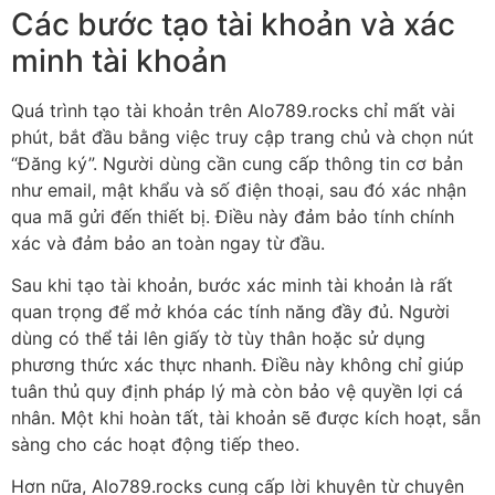
Các bước tạo tài khoản và xác
minh tài khoản
Quá trình tạo tài khoản trên Alo789.rocks chỉ mất vài
phút, bắt đầu bằng việc truy cập trang chủ và chọn nút
“Đăng ký”. Người dùng cần cung cấp thông tin cơ bản
như email, mật khẩu và số điện thoại, sau đó xác nhận
qua mã gửi đến thiết bị. Điều này đảm bảo tính chính
xác và đảm bảo an toàn ngay từ đầu.
Sau khi tạo tài khoản, bước xác minh tài khoản là rất
quan trọng để mở khóa các tính năng đầy đủ. Người
dùng có thể tải lên giấy tờ tùy thân hoặc sử dụng
phương thức xác thực nhanh. Điều này không chỉ giúp
tuân thủ quy định pháp lý mà còn bảo vệ quyền lợi cá
nhân. Một khi hoàn tất, tài khoản sẽ được kích hoạt, sẵn
sàng cho các hoạt động tiếp theo.
Hơn nữa, Alo789.rocks cung cấp lời khuyên từ chuyên