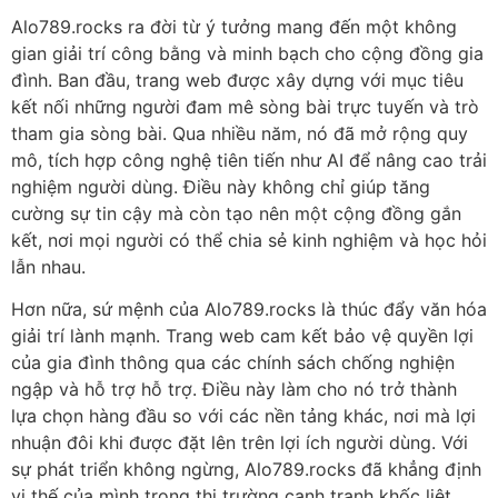
Alo789.rocks ra đời từ ý tưởng mang đến một không
gian giải trí công bằng và minh bạch cho cộng đồng gia
đình. Ban đầu, trang web được xây dựng với mục tiêu
kết nối những người đam mê sòng bài trực tuyến và trò
tham gia sòng bài. Qua nhiều năm, nó đã mở rộng quy
mô, tích hợp công nghệ tiên tiến như AI để nâng cao trải
nghiệm người dùng. Điều này không chỉ giúp tăng
cường sự tin cậy mà còn tạo nên một cộng đồng gắn
kết, nơi mọi người có thể chia sẻ kinh nghiệm và học hỏi
lẫn nhau.
Hơn nữa, sứ mệnh của Alo789.rocks là thúc đẩy văn hóa
giải trí lành mạnh. Trang web cam kết bảo vệ quyền lợi
của gia đình thông qua các chính sách chống nghiện
ngập và hỗ trợ hỗ trợ. Điều này làm cho nó trở thành
lựa chọn hàng đầu so với các nền tảng khác, nơi mà lợi
nhuận đôi khi được đặt lên trên lợi ích người dùng. Với
sự phát triển không ngừng, Alo789.rocks đã khẳng định
vị thế của mình trong thị trường cạnh tranh khốc liệt,