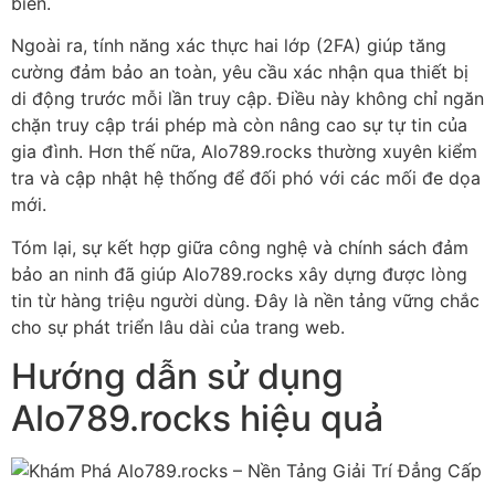
biến.
Ngoài ra, tính năng xác thực hai lớp (2FA) giúp tăng
cường đảm bảo an toàn, yêu cầu xác nhận qua thiết bị
di động trước mỗi lần truy cập. Điều này không chỉ ngăn
chặn truy cập trái phép mà còn nâng cao sự tự tin của
gia đình. Hơn thế nữa, Alo789.rocks thường xuyên kiểm
tra và cập nhật hệ thống để đối phó với các mối đe dọa
mới.
Tóm lại, sự kết hợp giữa công nghệ và chính sách đảm
bảo an ninh đã giúp Alo789.rocks xây dựng được lòng
tin từ hàng triệu người dùng. Đây là nền tảng vững chắc
cho sự phát triển lâu dài của trang web.
Hướng dẫn sử dụng
Alo789.rocks hiệu quả