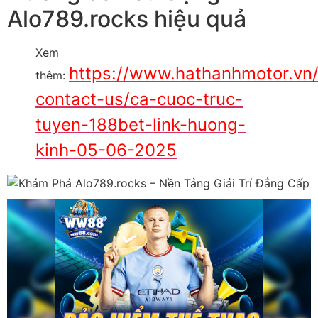
Alo789.rocks hiệu quả
Xem
https://www.hathanhmotor.vn
thêm:
contact-us/ca-cuoc-truc-
tuyen-188bet-link-huong-
kinh-05-06-2025