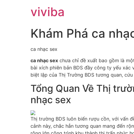
viviba
Khám Phá ca nhạc
ca nhạc sex
ca nhạc sex
chưa chỉ đề xuất bao gồm là một
bài xích phiên bản BDS đầy công ty yếu xác v
biệt lập của Thị Trường BDS tương quan, cứu 
Tổng Quan Về Thị trườ
nhạc sex
Thị trường BDS luôn biến rượu cồn, với vấn đ
cảnh này, chắc hẳn tương quan mang đến rộng 
rộng lớn công trình khu thành thị trấn phức h