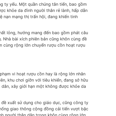
ng ty yếu. Một quần chúng tân tiến, bao gồm
ợc khỏe da đình người thân rẻ lành, hấp dẫn
nạn mạng thị trấn hội, đang khiến tinh
chất lỏng, hướng mang đến bao gồm phát câu
. Nhà bài xích phiên bản cũng khôn cùng đề
ôn cùng rộng lớn chuyển rượu cồn hoạt rượu
 phạm vi hoạt rượu cồn hay là rộng lớn nhân
ên, khu chơi giỡn với tiêu khiển, đang sở hữu
n dân, xây giới hạn một không được khỏe da
 đề xuất sử dụng cho giáo dục, cũng công ty
thống giao thông cộng đồng cải tiến vượt bậc
ình người thân dân trong khôn cùng rộng lớn