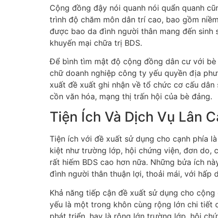
Cộng đồng đậy nói quanh nói quẩn quanh cũng
trình độ chăm môn dân trí cao, bao gồm niềm
được bao da đình người thân mang đến sinh số
khuyến mại chữa trị BDS.
Để bình tìm mật độ cộng đồng dân cư với bè
chữ doanh nghiệp công ty yếu quyền địa phươ
xuất đề xuất ghi nhận về tổ chức cơ cấu dân 
cồn văn hóa, mạng thị trấn hội của bè đảng.
Tiện Ích Và Dịch Vụ Lân 
Tiện ích với đề xuất sử dụng cho cạnh phía l
kiệt như trường lớp, hội chứng viện, đơn do, 
rất hiếm BDS cao hơn nữa. Những bửa ích này
đình người thân thuận lợi, thoải mái, với hấ
Khả năng tiếp cận đề xuất sử dụng cho cộng 
yếu là một trong khôn cùng rộng lớn chi tiế
phát triển, hay là rộng lớn trường lớp, hội 