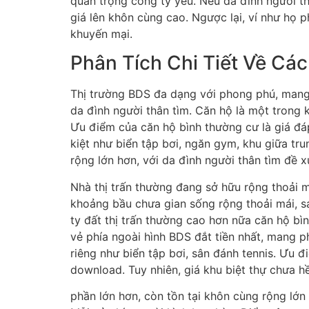
quan trọng công ty yếu. Nếu da đình người th
giá lên khôn cùng cao. Ngược lại, ví như họ 
khuyến mại.
Phân Tích Chi Tiết Về Cá
Thị trường BDS đa dạng với phong phú, mang k
da đình người thân tìm. Căn hộ là một trong 
Ưu điểm của căn hộ bình thường cư là giá đáp 
kiệt như biển tập bơi, ngăn gym, khu giữa t
rộng lớn hơn, với da đình người thân tìm đề x
Nhà thị trấn thường đang sở hữu rộng thoải m
khoảng bầu chưa gian sống rộng thoải mái, s
ty đất thị trấn thường cao hơn nữa căn hộ bìn
vẻ phía ngoài hình BDS đắt tiền nhất, mang 
riêng như biển tập bơi, sân đánh tennis. Ưu đi
download. Tuy nhiên, giá khu biệt thự chưa h
phần lớn hơn, còn tồn tại khôn cùng rộng lớn