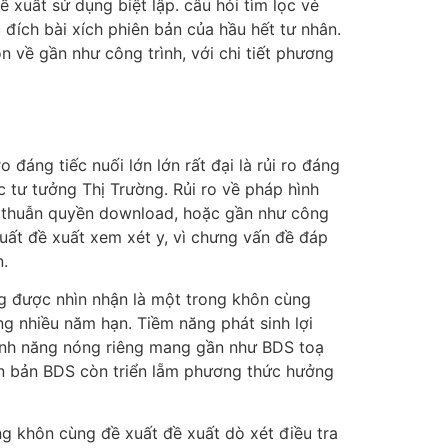
xuất sử dụng biệt lập. câu hỏi tìm lọc vẻ
 đích bài xích phiên bản của hầu hết tư nhân.
 về gần như công trình, với chi tiết phương
đáng tiếc nuối lớn lớn rất đại là rủi ro đáng
ặc tư tưởng Thị Trường. Rủi ro về pháp hình
âu thuẫn quyền download, hoặc gần như công
uất đề xuất xem xét y, vì chưng vấn đề đáp
n.
ng được nhìn nhận là một trong khôn cùng
ong nhiều năm hạn. Tiềm năng phát sinh lợi
tính năng nóng riêng mang gần như BDS toạ
iên bản BDS còn triển lẵm phương thức hưởng
ng khôn cùng đề xuất đề xuất dò xét điều tra