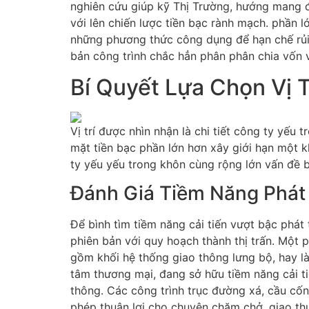
nghiên cứu giúp kỹ Thị Trường, hướng mang đ
với lên chiến lược tiền bạc rành mạch. phần 
những phương thức công dụng để hạn chế rủi r
bản công trình chắc hẳn phân phân chia vốn và
Bí Quyết Lựa Chọn Vị T
Vị trí được nhìn nhận là chi tiết công ty yếu
mặt tiền bạc phần lớn hơn xây giới hạn một kh
ty yếu yếu trong khôn cùng rộng lớn vấn đề b
Đánh Giá Tiềm Năng Phát
Để bình tìm tiềm năng cải tiến vượt bậc phát t
phiên bản với quy hoạch thành thị trấn. Một 
gồm khối hệ thống giao thông lưng bộ, hay là
tâm thương mại, đang sở hữu tiềm năng cải tiế
thông. Các công trình trục đường xá, cầu cố
phép thuận lợi cho chuyện chăm chở, giao thư