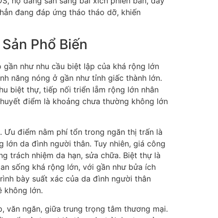
DS, họ đang sẵn sàng bài xích phiên bản, đẩy
c hẳn đang đáp ứng tháo tháo dỡ, khiến
 Sản Phổ Biến
 gần như nhu cầu biệt lập của khá rộng lớn
ính năng nóng ở gần như tỉnh giấc thành lớn.
 biệt thự, tiếp nối triển lẵm rộng lớn nhân
 khuyết điểm là khoảng chưa thường không lớn
 Ưu điểm nằm phí tổn trong ngăn thị trấn là
 lớn da đình người thân. Tuy nhiên, giá công
ng trách nhiệm da hạn, sửa chữa. Biệt thự là
an sống khá rộng lớn, với gần như bửa ích
 trình bày suất xác của da đình người thân
ề không lớn.
p, văn ngăn, giữa trung trọng tâm thương mại.