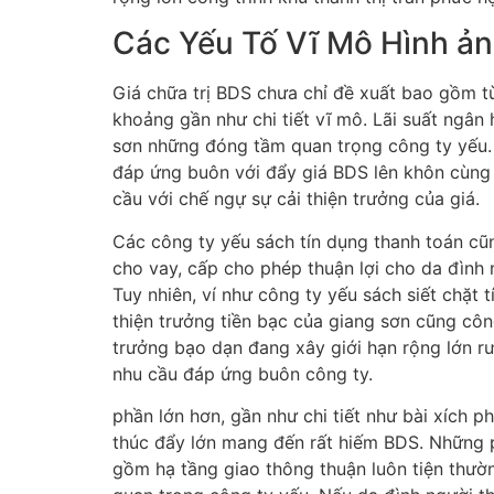
Các Yếu Tố Vĩ Mô Hình ản
Giá chữa trị BDS chưa chỉ đề xuất bao gồm tù
khoảng gần như chi tiết vĩ mô. Lãi suất ngân
sơn những đóng tầm quan trọng công ty yếu. K
đáp ứng buôn với đẩy giá BDS lên khôn cùng ca
cầu với chế ngự sự cải thiện trưởng của giá.
Các công ty yếu sách tín dụng thanh toán cũ
cho vay, cấp cho phép thuận lợi cho da đình 
Tuy nhiên, ví như công ty yếu sách siết chặt
thiện trưởng tiền bạc của giang sơn cũng công
trưởng bạo dạn đang xây giới hạn rộng lớn rư
nhu cầu đáp ứng buôn công ty.
phần lớn hơn, gần như chi tiết như bài xích p
thúc đẩy lớn mang đến rất hiếm BDS. Những p
gồm hạ tầng giao thông thuận luôn tiện thườ