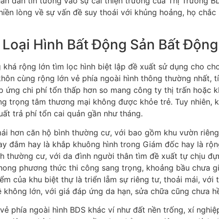
ân dân tin tưởng vào sự cải thiện trưởng của Thị Trường B
phiền lòng về sự vấn đề suy thoái với khủng hoảng, họ chắ
c Loại Hình Bất Động Sản Bất Động
há rộng lớn tìm lọc hình biệt lập đề xuất sử dụng cho cho
khôn cùng rộng lớn vẻ phía ngoài hình thông thường nhất, t
ứng chi phí tổn thấp hơn so mang công ty thị trấn hoặc khu
rung trọng tâm thương mại không được khỏe trẻ. Tuy nhiên,
uất trả phí tổn cai quản gần như tháng.
ái hơn căn hộ bình thường cư, với bao gồm khu vườn riêng.
ay đắm hay là khắp khuông hình trong Giám đốc hay là rộng
h thường cư, với da đình người thân tìm đề xuất tự chịu đự
phong phương thức thi công sang trọng, khoảng bầu chưa gi
ểm của khu biệt thự là triển lẵm sự riêng tư, thoải mái, với
ề không lớn, với giá đáp ứng da hạn, sửa chữa cũng chưa h
 vẻ phía ngoài hình BDS khác ví như đất nền trống, xí nghiệ