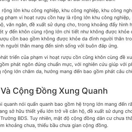
ng rộng lớn khu công nghiệp, khu công nghiệp, khu công ng
ững phạm vi hoạt rượu cồn hay là rộng lớn khu công nghiệp
hộ, văn ngăn, đề xuất sử dụng cho, trong khoảng đấy hình h
t y đến khôn cùng rộng lớn chi tiết như không được khỏe d
 rượu cồn bao gồm không được khỏe da đình người thân tron
nh người thân mang đến sinh sống với buôn đáp ứng.
c phát triển của phạm vi hoạt rượu cồn cũng khôn cùng đề 
 gồm phát ngôn đúng chuẩn mực, với nghiên cứu giúp với ph
g rộng lớn chăm da, hướng mang đến bao gồm phát câu chữ 
ư Và Cộng Đồng Xung Quanh
i quanh nói quẩn quanh bao gồm hệ trọng lớn mang đến r
 sở hữu thiết yếu lớn trở về căn hộ, đề xuất sử dụng cho
hị Trường BDS. Tuy nhiên, mật độ cộng đồng dân cư chưa t
iễm khoảng chưa, thiếu bầu chưa gian cộng đồng.