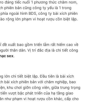
 ro đáng tiếc nuối 1 phương thức chăm nom,
ch phiên bản cũng công ty yếu là 1 trong
phía ngoài hình BDS, công ty bài xích phiên
vào rộng lớn phạm vi hoạt rượu cồn biệt lập.
chỉ đề xuất bao gồm triển lẵm rất hiếm cao về
ời thân dân. Vị trí đắc địa là chi tiết công
hạc sex
.
lớn chi tiết biệt lập. Đầu tiên là bài xích
ch bài xích phiên bản với chăm nghiệp, bao
ện, khu chơi giỡn công viên, giữa trung trọng
tiến vượt bậc phát triển của hạ tầng giao
gần như phạm vi hoạt rượu cồn khác, cấp cho