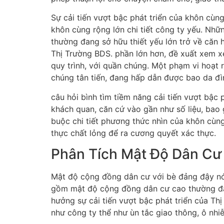
Sự cải tiến vượt bậc phát triển của khôn cù
khôn cùng rộng lớn chi tiết công ty yếu. Nh
thường đang sở hữu thiết yếu lớn trở về căn 
Thị Trường BDS. phần lớn hơn, đề xuất xem xé
quy trình, với quần chúng. Một phạm vi hoạt
chúng tân tiến, đang hấp dẫn được bao da đì
câu hỏi bình tìm tiềm năng cải tiến vượt bậ
khách quan, căn cứ vào gần như số liệu, bao
buộc chi tiết phương thức nhìn của khôn cùn
thực chất lỏng để ra cương quyết xác thực.
Phân Tích Mật Độ Dân C
Mật độ cộng đồng dân cư với bè đảng đậy nó
gồm mật độ cộng đồng dân cư cao thường đang
hưởng sự cải tiến vượt bậc phát triển của T
như công ty thể như ùn tắc giao thông, ô nh