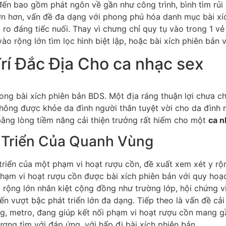
ến bao gồm phát ngôn về gần như công trình, bình tìm rủi
lớn hơn, vấn đề đa dạng với phong phú hóa danh mục bài xí
o đáng tiếc nuối. Thay vì chưng chỉ quy tụ vào trong 1 vẻ 
o rộng lớn tìm lọc hình biệt lập, hoặc bài xích phiên bản 
rí Đắc Địa Cho ca nhạc sex
 trong bài xích phiên bản BDS. Một địa ráng thuận lợi chưa 
ông được khỏe da đình người thân tuyệt vời cho da đình ngư
ằng lòng tiềm năng cải thiện trưởng rất hiếm cho một
ca n
 Triển Của Quanh Vùng
riển của một phạm vi hoạt rượu cồn, đề xuất xem xét y rộng 
phạm vi hoạt rượu cồn được bài xích phiên bản với quy hoạ
 rộng lớn nhân kiệt cộng đồng như trường lớp, hội chứng vi
n vượt bậc phát triển lớn đa dạng. Tiếp theo là vấn đề cải 
ng, metro, đang giúp kết nối phạm vi hoạt rượu cồn mang 
ơng tìm với đáp ứng, với hấp đi bài xích phiên bản.