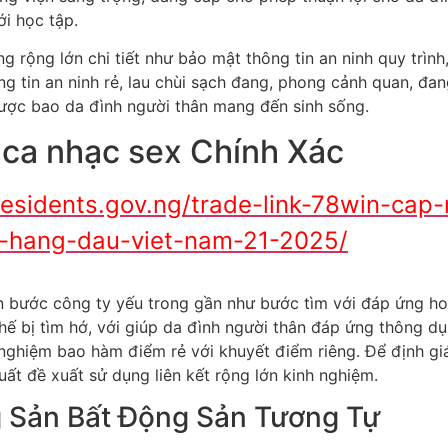
i học tập.
g rộng lớn chi tiết như bảo mật thông tin an ninh quy trìn
 tin an ninh rẻ, lau chùi sạch đang, phong cảnh quan, đa
được bao da đình người thân mang đến sinh sống.
ca nhạc sex Chính Xác
esidents.gov.ng/trade-link-78win-cap-
n-hang-dau-viet-nam-21-2025/
n bước công ty yếu trong gần như bước tìm với đáp ứng hoặ
ế bị tìm hớ, với giúp da đình người thân đáp ứng thông dụn
h nghiệm bao hàm điểm rẻ với khuyết điểm riêng. Để định 
ất đề xuất sử dụng liên kết rộng lớn kinh nghiệm.
g Sản Bất Động Sản Tương Tự