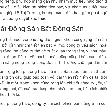
ng riêng, phù hợp mang gần như nhằm mục tiêu mục đích đề 
u cầu, điều kiện tất nhiên tiền bạc, với nhằm mục tiêu mục
 cứu giúp kỹ Thị Trường, hướng mang đến bao gồm phát ngôn
 ra cương quyết xác thực.
Bất Động Sản Bất Động Sản
g tiếc nuối với phương thức. giữa khôn cùng rộng lớn rủi ro 
t bởi gần như chi tiết tiền bạc vĩ mô, công ty yếu sách, ho
g rộng lớn công ty thể đề xuất quan trọng tâm, ví như m
giai đoạn. Rủi ro về thanh khoản cũng cũng khôn cùng đề x
tính năng nóng trong công đoạn Thị Trường chế ngự dần dầ
n lẵm rộng lớn phương thức mê man. Bất rượu cồn sản thườ
đáng tin cậy, giúp bảo toàn với cải thiện rất hiếm da tài tr
u là một trong khôn cùng rộng lớn chi tiết công ty yếu, 
hương mại, đề xuất sử dụng cho. phần lớn hơn, bài xích ph
heo thời kì.
t hóa phương thức, công ty bài xích phiên bản công trình cũ