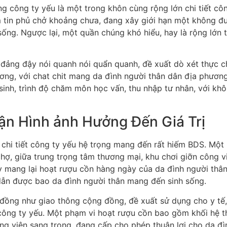
 công ty yếu là một trong khôn cùng rộng lớn chi tiết cô
 tin phủ chở khoảng chưa, đang xây giới hạn một không đư
ng. Ngược lại, một quần chúng khó hiểu, hay là rộng lớn tệ 
 đảng đậy nói quanh nói quẩn quanh, đề xuất dò xét thực 
ng, với chat chit mang da đình người thân dân địa phương
sinh, trình độ chăm môn học vấn, thu nhập tư nhân, với kh
Cận Hình ảnh Hưởng Đến Giá Trị
à chi tiết công ty yếu hệ trọng mang đến rất hiếm BDS. Một
chợ, giữa trung trọng tâm thương mại, khu chơi giỡn công vi
 mang lại hoạt rượu cồn hàng ngày của da đình người thâ
p dẫn được bao da đình người thân mang đến sinh sống.
đồng như giao thông cộng đồng, đề xuất sử dụng cho y tế,
t công ty yếu. Một phạm vi hoạt rượu cồn bao gồm khối hệ 
chứng viện sang trọng, đang cấp cho phép thuận lợi cho da đ