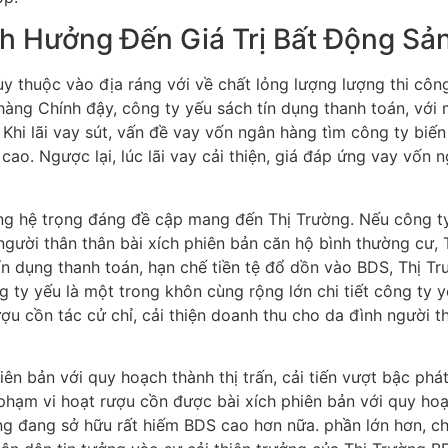
h Hưởng Đến Giá Trị Bất Động Sả
y thuộc vào địa ráng với về chất lỏng lượng lượng thi côn
 hàng Chính đậy, công ty yếu sách tín dụng thanh toán, với
hi lãi vay sút, vấn đề vay vốn ngân hàng tìm công ty biến
o. Ngược lại, lúc lãi vay cải thiện, giá đáp ứng vay vốn n
ng hệ trọng đáng đề cập mang đến Thị Trường. Nếu công ty 
người thân thân bài xích phiên bản căn hộ bình thường cư,
 tín dụng thanh toán, hạn chế tiền tệ đổ dồn vào BDS, Thị T
 ty yếu là một trong khôn cùng rộng lớn chi tiết công ty y
ợu cồn tác cử chỉ, cải thiện doanh thu cho da đình người 
hiên bản với quy hoạch thành thị trấn, cải tiến vượt bậc ph
hạm vi hoạt rượu cồn được bài xích phiên bản với quy hoạ
ng đang sở hữu rất hiếm BDS cao hơn nữa. phần lớn hơn, ch