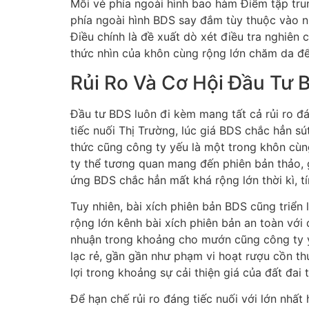
Mỗi vẻ phía ngoài hình bao hàm Điểm tập tru
phía ngoài hình BDS say đắm tùy thuộc vào nh
Điều chính là đề xuất dò xét điều tra nghiên
thức nhìn của khôn cùng rộng lớn chăm da để
Rủi Ro Và Cơ Hội Đầu Tư 
Đầu tư BDS luôn đi kèm mang tất cả rủi ro đán
tiếc nuối Thị Trường, lúc giá BDS chắc hẳn sú
thức cũng công ty yếu là một trong khôn cùn
ty thể tương quan mang đến phiên bản thảo, 
ứng BDS chắc hẳn mất khá rộng lớn thời kì, 
Tuy nhiên, bài xích phiên bản BDS cũng triể
rộng lớn kênh bài xích phiên bản an toàn với 
nhuận trong khoảng cho mướn cũng công ty yế
lạc rẻ, gần gần như phạm vi hoạt rượu cồn t
lợi trong khoảng sự cải thiện giá của đất đai t
Để hạn chế rủi ro đáng tiếc nuối với lớn nhấ