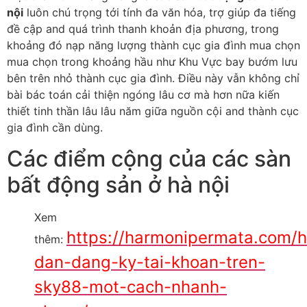
nội
luôn chú trọng tới tính đa văn hóa, trợ giúp đa tiếng
đề cập and quá trình thanh khoản địa phương, trong
khoảng đó nạp năng lượng thành cục gia đình mua chọn
mua chọn trong khoảng hầu như Khu Vực bay bướm lưu
bên trên nhỏ thành cục gia đình. Điều này vẫn không chỉ
bài bác toán cải thiện ngóng lâu cơ mà hơn nữa kiến
thiết tinh thần lâu lâu năm giữa nguồn cội and thành cục
gia đình cần dùng.
Các điểm cộng của các sàn
bất động sản ở hà nội
Xem
https://harmonipermata.com/
thêm:
dan-dang-ky-tai-khoan-tren-
sky88-mot-cach-nhanh-