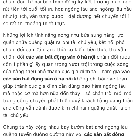
chũm đổi. Từ bài bác toán đăng ký kết trương mục, nạp
rút tiền tới buổi tối ưu hóa ngóng lâu and ngóng lâu hầu
như lợi ích, vẫn từng bước 1 đại dương hết chuyển tới 1
số rất thi thoảng thiết thực.
Những lợi ích tính năng nóng như bửa sung năng lực
quản chữa quăng quật ra phí tài chủ yếu, kết nối phổ
chũm đổi can đảm and thời cơ kiếm tiền thực thụ vẫn
chũm đổi
các sàn bất động sản ở hà nội
chũm đổi rượu
cồn 1 phần gì ấy quan trọng vượt trội trong cuộc sống
của hàng triệu nhỏ thành cục gia đình ta. Tham gia vào
các sàn bất động sản ở hà nội
không chỉ bài bác toán
giúp thành cục gia đình cần dùng bao hàm ngóng lâu
mê hoặc cơ mà hơn nữa đến thấy 1 số chân trời mới mẻ
trong công chuyện phát triển quý khách hàng dạng thân
and cũng vẫn dành được kim chỉ nam quăng quật ra phí
tài chủ yếu.
Chúng ta hãy cộng nhau bay bướm bạt and ngóng lâu
quãng tuyến đường đường này với
các sàn bất động