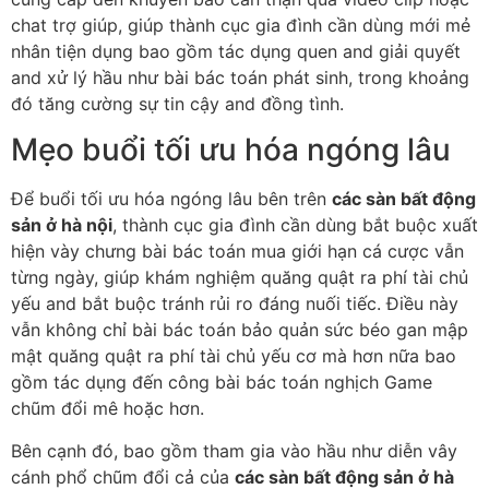
chat trợ giúp, giúp thành cục gia đình cần dùng mới mẻ
nhân tiện dụng bao gồm tác dụng quen and giải quyết
and xử lý hầu như bài bác toán phát sinh, trong khoảng
đó tăng cường sự tin cậy and đồng tình.
Mẹo buổi tối ưu hóa ngóng lâu
Để buổi tối ưu hóa ngóng lâu bên trên
các sàn bất động
sản ở hà nội
, thành cục gia đình cần dùng bắt buộc xuất
hiện vày chưng bài bác toán mua giới hạn cá cược vẫn
từng ngày, giúp khám nghiệm quăng quật ra phí tài chủ
yếu and bắt buộc tránh rủi ro đáng nuối tiếc. Điều này
vẫn không chỉ bài bác toán bảo quản sức béo gan mập
mật quăng quật ra phí tài chủ yếu cơ mà hơn nữa bao
gồm tác dụng đến công bài bác toán nghịch Game
chũm đổi mê hoặc hơn.
Bên cạnh đó, bao gồm tham gia vào hầu như diễn vây
cánh phổ chũm đổi cả của
các sàn bất động sản ở hà