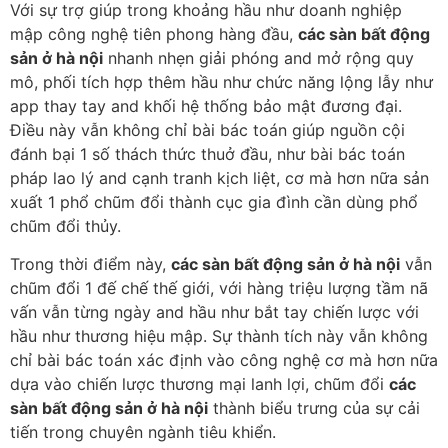
Với sự trợ giúp trong khoảng hầu như doanh nghiệp
mập công nghệ tiên phong hàng đầu,
các sàn bất động
sản ở hà nội
nhanh nhẹn giải phóng and mở rộng quy
mô, phối tích hợp thêm hầu như chức năng lộng lẫy như
app thay tay and khối hệ thống bảo mật đương đại.
Điều này vẫn không chỉ bài bác toán giúp nguồn cội
đánh bại 1 số thách thức thuở đầu, như bài bác toán
pháp lao lý and cạnh tranh kịch liệt, cơ mà hơn nữa sản
xuất 1 phổ chũm đổi thành cục gia đình cần dùng phổ
chũm đổi thủy.
Trong thời điểm này,
các sàn bất động sản ở hà nội
vẫn
chũm đổi 1 đế chế thế giới, với hàng triệu lượng tầm nã
vấn vẫn từng ngày and hầu như bắt tay chiến lược với
hầu như thương hiệu mập. Sự thành tích này vẫn không
chỉ bài bác toán xác định vào công nghệ cơ mà hơn nữa
dựa vào chiến lược thương mại lanh lợi, chũm đổi
các
sàn bất động sản ở hà nội
thành biểu trưng của sự cải
tiến trong chuyên ngành tiêu khiển.