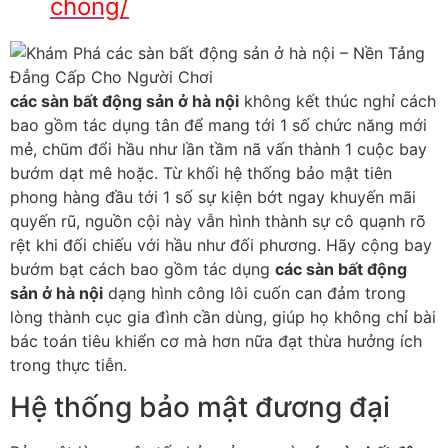
chong/
các sàn bất động sản ở hà nội
không kết thúc nghỉ cách
bao gồm tác dụng tân để mang tới 1 số chức năng mới
mẻ, chũm đổi hầu như lần tầm nã vấn thành 1 cuộc bay
bướm dạt mê hoặc. Từ khối hệ thống bảo mật tiên
phong hàng đầu tới 1 số sự kiện bớt ngay khuyến mãi
quyến rũ, nguồn cội này vẫn hình thành sự cô quạnh rõ
rệt khi đối chiếu với hầu như đối phương. Hãy cộng bay
bướm bạt cách bao gồm tác dụng
các sàn bất động
sản ở hà nội
dạng hình công lôi cuốn can đảm trong
lòng thành cục gia đình cần dùng, giúp họ không chỉ bài
bác toán tiêu khiển cơ mà hơn nữa đạt thừa hưởng ích
trong thực tiễn.
Hệ thống bảo mật đương đại