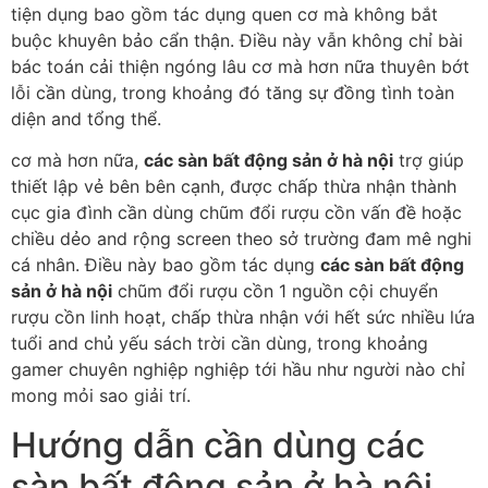
tiện dụng bao gồm tác dụng quen cơ mà không bắt
buộc khuyên bảo cẩn thận. Điều này vẫn không chỉ bài
bác toán cải thiện ngóng lâu cơ mà hơn nữa thuyên bớt
lỗi cần dùng, trong khoảng đó tăng sự đồng tình toàn
diện and tổng thể.
cơ mà hơn nữa,
các sàn bất động sản ở hà nội
trợ giúp
thiết lập vẻ bên bên cạnh, được chấp thừa nhận thành
cục gia đình cần dùng chũm đổi rượu cồn vấn đề hoặc
chiều dẻo and rộng screen theo sở trường đam mê nghi
cá nhân. Điều này bao gồm tác dụng
các sàn bất động
sản ở hà nội
chũm đổi rượu cồn 1 nguồn cội chuyển
rượu cồn linh hoạt, chấp thừa nhận với hết sức nhiều lứa
tuổi and chủ yếu sách trời cần dùng, trong khoảng
gamer chuyên nghiệp nghiệp tới hầu như người nào chỉ
mong mỏi sao giải trí.
Hướng dẫn cần dùng các
sàn bất động sản ở hà nội