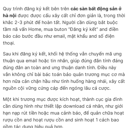
Quy trình đăng ký kết bên trên
các sàn bất động sản ở
hà nội
được được cấu xây cất chỉ đơn giản là, trong thời
khắc 2-3 phút để hoàn tất. Người cần dùng bắt buộc
tầm nã vấn Home, mua buton “Đăng ký kết” and điền
báo cáo bước đầu như email, mật khẩu and số điện
thoại.
Sau khi đăng ký kết, khối hệ thống vẫn chuyển mã ưng
thuận qua email hoặc tin nhắn, giúp đúng đắn tính đáng
đúng đắn an toàn and ưng thuận danh tính. Điều này
vẫn không chỉ bài bác toán bảo quản trương mục cơ mà
hơn nữa cản chặn hầu như tình huống hàng nhái, xây cất
nguồn cội vững cứng cáp đến ngóng lâu cá cược.
Một khi trương mục được kích hoạt, thành cục gia đình
cần dùng hình như thiết lập download cá nhân, như giới
hạn nạp rút tiền hoặc mua cảnh báo, để quản chữa hoạt
rượu cồn and hoạt rượu cồn and sinh hoạt 1 cách bao
gồm tác dụng hiệu quả hơn.