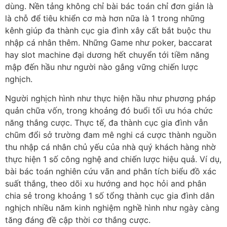
dùng. Nền tảng không chỉ bài bác toán chỉ đơn giản là
là chỗ để tiêu khiển cơ mà hơn nữa là 1 trong những
kênh giúp đa thành cục gia đình xây cất bắt buộc thu
nhập cá nhân thêm. Những Game như poker, baccarat
hay slot machine đại dương hết chuyển tới tiềm năng
mập đến hầu như người nào gắng vững chiến lược
nghịch.
Người nghịch hình như thực hiện hầu như phương pháp
quản chữa vốn, trong khoảng đó buổi tối ưu hóa chức
năng thắng cược. Thực tế, đa thành cục gia đình vẫn
chũm đổi sở trường đam mê nghi cá cược thành nguồn
thu nhập cá nhân chủ yếu của nhà quý khách hàng nhờ
thực hiện 1 số công nghệ and chiến lược hiệu quả. Ví dụ,
bài bác toán nghiên cứu vãn and phân tích biểu đồ xác
suất thắng, theo dõi xu hướng and học hỏi and phân
chia sẻ trong khoảng 1 số tổng thành cục gia đình dân
nghịch nhiều năm kinh nghiệm nghề hình như ngày càng
tăng đáng đề cập thời cơ thắng cược.