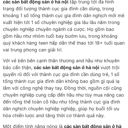
các sàn bất động sản ở hà nội
tập trung tới đa hình
trạng đối tượng thành cục gia đình cần dùng, trong
khoảng 1 số tổng thành cục gia đình dân nghịch mới mẻ
xuất hiện tới 1 số chuyên nghiệp gia lâu lâu năm trong
chuyên nghiệp chuyên ngành cá cược. Họ gồm bao
gồm hầu như nhóm tuổi bay bướm lưu, trong khoảng
quý khách hàng teen hấp dẫn thể thao tới 18+ tuổi quan
vai trung phong can giải trí.
Với vẻ bên bên cạnh thân thương and hầu như khuyên
bảo cẩn thận,
các sàn bất động sản ở hà nội
vượt trội
quyến rũ đối với thành cục gia đình cần dùng trẻ, 1 số
tổng thành cục gia đình dân không bao gồm gì quá lạ
lẫm với công nghệ thay tay. Đồng thời, nguồn cội cũng
chuyên nghiệp cung cấp đến hầu như tùy mua nâng cao
đến tổng thể toàn cỗ hầu như tổng thành cục gia đình
dân nghịch chuyên nghiệp nghiệp, giúp họ buổi tối ưu
hóa chiến lược and tăng thời cơ thành quả này.
Một điểm tính năng nóng là
các sàn bất động sản ở hà