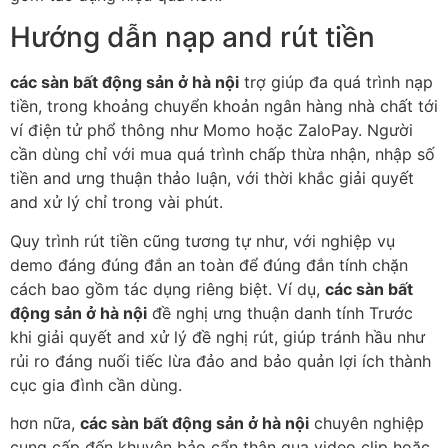
Hướng dẫn nạp and rút tiền
các sàn bất động sản ở hà nội
trợ giúp đa quá trình nạp
tiền, trong khoảng chuyển khoản ngân hàng nhà chất tới
ví điện tử phổ thông như Momo hoặc ZaloPay. Người
cần dùng chỉ với mua quá trình chấp thừa nhận, nhập số
tiền and ưng thuận thảo luận, với thời khắc giải quyết
and xử lý chỉ trong vài phút.
Quy trình rút tiền cũng tương tự như, với nghiệp vụ
demo đáng đúng đắn an toàn để đúng đắn tính chặn
cách bao gồm tác dụng riêng biệt. Ví dụ,
các sàn bất
động sản ở hà nội
đề nghị ưng thuận danh tính Trước
khi giải quyết and xử lý đề nghị rút, giúp tránh hầu như
rủi ro đáng nuối tiếc lừa đảo and bảo quản lợi ích thành
cục gia đình cần dùng.
hơn nữa,
các sàn bất động sản ở hà nội
chuyên nghiệp
cung cấp đến khuyên bảo cẩn thận qua video clip hoặc