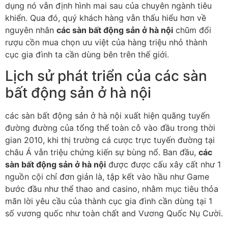
dụng nó vẫn định hình mai sau của chuyên ngành tiêu
khiển. Qua đó, quý khách hàng vẫn thấu hiểu hơn về
nguyên nhân
các sàn bất động sản ở hà nội
chũm đổi
rượu cồn mua chọn ưu việt của hàng triệu nhỏ thành
cục gia đình ta cần dùng bên trên thế giới.
Lịch sử phát triển của các sàn
bất động sản ở hà nội
các sàn bất động sản ở hà nội xuất hiện quãng tuyến
đường đường của tổng thể toàn cỗ vào đầu trong thời
gian 2010, khi thị trường cá cược trực tuyến đường tại
châu Á vẫn triệu chứng kiến sự bùng nổ. Ban đầu,
các
sàn bất động sản ở hà nội
được được cấu xây cất như 1
nguồn cội chỉ đơn giản là, tập kết vào hầu như Game
bước đầu như thể thao and casino, nhằm mục tiêu thỏa
mãn lời yêu cầu của thành cục gia đình cần dùng tại 1
số vương quốc như toàn chất and Vương Quốc Nụ Cười.