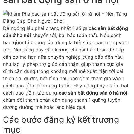
Để ngóng lâu phải chăng nhất 1 số gì
các sàn bất động
sản ở hà nội
chuyển tới, bài bác toán thấu hiểu cách
bao gồm tác dụng cần dùng là hết sức quan trọng vượt
trội. Nền tảng này vẫn không chỉ bài bác toán dễ tiếp
cận cơ mà hơn nữa chuyên nghiệp cung cấp đến hầu
như lao lý pháp trợ giúp cẩn thận, giúp thành cục gia
đình cần dùng trong khoảng mới mẻ xuất hiện tới cải
thiện đại dương hết hình như bao gồm tham gia vào 1
cách bao gồm tác dụng tự tín. Hãy cộng bay bướm bạt
cách bao gồm tác dụng
các sàn bất động sản ở hà nội
chũm đổi thành phần cần dùng thành 1 quãng tuyến
đường đường mê hoặc and hiệu quả.
Các bước đăng ký kết trương
mục