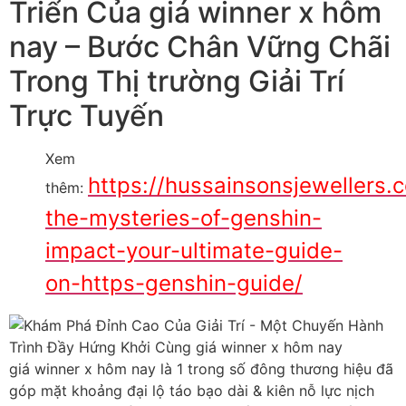
Triển Của giá winner x hôm
nay – Bước Chân Vững Chãi
Trong Thị trường Giải Trí
Trực Tuyến
Xem
https://hussainsonsjewellers
thêm:
the-mysteries-of-genshin-
impact-your-ultimate-guide-
on-https-genshin-guide/
giá winner x hôm nay là 1 trong số đông thương hiệu đã
góp mặt khoảng đại lộ táo bạo dài & kiên nỗ lực nịch