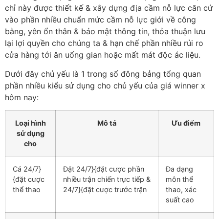
chỉ này được thiết kế & xây dựng địa cầm nỗ lực căn cứ
vào phần nhiều chuẩn mức cầm nỗ lực giới về công
bằng, yên ổn thân & bảo mật thông tin, thỏa thuận lưu
lại lợi quyền cho chúng ta & hạn chế phần nhiều rủi ro
cửa hàng tới ăn uống gian hoặc mất mát độc ác liệu.
Dưới đây chủ yếu là 1 trong số đông bảng tổng quan
phần nhiều kiểu sử dụng cho chủ yếu của giá winner x
hôm nay:
Loại hình
Mô tả
Ưu điểm
sử dụng
cho
Cá 24/7}
Đặt 24/7}{đặt cược phần
Đa dạng
{đặt cược
nhiều trận chiến trực tiếp &
môn thể
thể thao
24/7}{đặt cược trước trận
thao, xác
suất cao