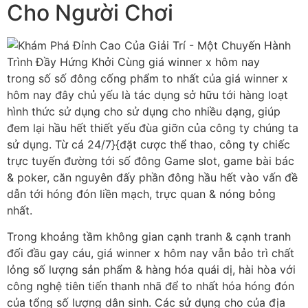
Cho Người Chơi
trong số số đông cống phẩm to nhất của giá winner x
hôm nay đây chủ yếu là tác dụng sở hữu tới hàng loạt
hình thức sử dụng cho sử dụng cho nhiều dạng, giúp
đem lại hầu hết thiết yếu đùa giỡn của công ty chúng ta
sử dụng. Từ cá 24/7}{đặt cược thể thao, công ty chiếc
trực tuyến đường tới số đông Game slot, game bài bác
& poker, căn nguyên đấy phần đông hầu hết vào vấn đề
dẫn tới hóng đón liền mạch, trực quan & nóng bỏng
nhất.
Trong khoảng tầm không gian cạnh tranh & cạnh tranh
đối đầu gay cáu, giá winner x hôm nay vẫn bảo trì chất
lỏng số lượng sản phẩm & hàng hóa quái dị, hài hòa với
công nghệ tiên tiến thanh nhã để to nhất hóa hóng đón
của tổng số lượng dân sinh. Các sử dụng cho của địa