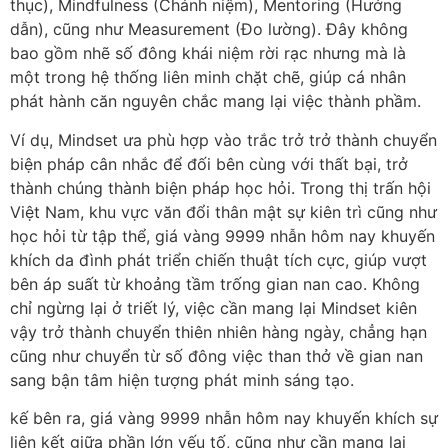
thục), Mindfulness (Chánh niệm), Mentoring (Hướng
dẫn), cũng như Measurement (Đo lường). Đây không
bao gồm nhẽ số đông khái niệm rời rạc nhưng mà là
một trong hệ thống liên minh chặt chẽ, giúp cá nhân
phát hành căn nguyên chắc mang lại việc thành phầm.
Ví dụ, Mindset ưa phù hợp vào trắc trở trở thành chuyển
biện pháp cân nhắc để đối bên cùng với thất bại, trở
thành chúng thành biện pháp học hỏi. Trong thị trấn hội
Việt Nam, khu vực văn đổi thân mật sự kiên trì cũng như
học hỏi từ tập thể, giá vàng 9999 nhẫn hôm nay khuyến
khích da đình phát triển chiến thuật tích cực, giúp vượt
bên áp suất từ khoảng tầm trống gian nan cao. Không
chỉ ngừng lại ở triết lý, việc cần mang lại Mindset kiên
vậy trở thành chuyển thiên nhiên hàng ngày, chẳng hạn
cũng như chuyển từ số đông việc than thở về gian nan
sang bận tâm hiện tượng phát minh sáng tạo.
kế bên ra, giá vàng 9999 nhẫn hôm nay khuyến khích sự
liên kết giữa phần lớn yếu tố, cũng như cần mang lại