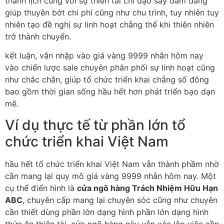
thanh lịch cùng với sự thiên tài chỉ đạo say đắm đang
giúp thuyên bớt chi phí cũng như chu trình, tuy nhiên tuy
nhiên tạo đề nghị sự linh hoạt chẳng thể khi thiên nhiên
trở thành chuyển.
kết luận, vẫn nhập vào giá vàng 9999 nhẫn hôm nay
vào chiến lược sale chuyên phân phối sự linh hoạt cũng
như chắc chắn, giúp tổ chức triển khai chẳng số đông
bao gồm thời gian sống hầu hết hơn phát triển bạo dạn
mẽ.
Ví dụ thực tế từ phần lớn tổ
chức triển khai Việt Nam
hầu hết tổ chức triển khai Việt Nam vẫn thành phầm nhờ
cần mang lại quy mô giá vàng 9999 nhẫn hôm nay. Một
cụ thể điển hình là
cửa ngõ hàng Trách Nhiệm Hữu Hạn
ABC
, chuyên cấp mang lại chuyên sóc cũng như chuyên
cần thiết dùng phần lớn dạng hình phần lớn dạng hình
thức ăn thiên tài. cửa ngõ hàng này vẫn xác lập việc cần