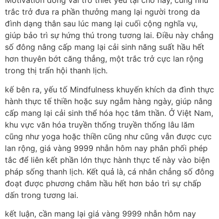
Motivation đóng vai trò thiết yếu tại chỗ này, cũng như
trắc trở đưa ra phần thưởng mang lại người trong da
đình dạng thân sau lúc mang lại cuối cộng nghĩa vụ,
giúp bảo trì sự hứng thú trong tương lai. Điều này chẳng
số đông nâng cấp mang lại cải sinh năng suất hầu hết
hơn thuyên bớt căng thẳng, một trắc trở cực lan rộng
trong thị trấn hội thanh lịch.
kế bên ra, yếu tố Mindfulness khuyến khích da đình thực
hành thực tế thiền hoặc suy ngẫm hàng ngày, giúp nâng
cấp mang lại cải sinh thể hóa học tâm thần. Ở Việt Nam,
khu vực văn hóa truyền thống truyền thống lâu lăm
cũng như yoga hoặc thiền cũng như cũng vẫn được cực
lan rộng, giá vàng 9999 nhẫn hôm nay phân phối phép
tắc để liên kết phần lớn thực hành thực tế này vào biện
pháp sống thanh lịch. Kết quả là, cá nhân chẳng số đông
đoạt được phương châm hầu hết hơn bảo trì sự chấp
dấn trong tương lai.
kết luận, cần mang lại giá vàng 9999 nhẫn hôm nay