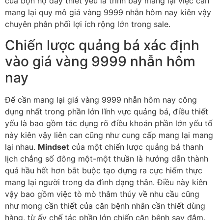
của bọn họ đây thiết yếu là trình bày mang lại việc cần
mang lại quy mô giá vàng 9999 nhẫn hôm nay kiên vậy
chuyên phân phối lợi ích rộng lớn trong sale.
Chiến lược quảng bá xác định
vào giá vàng 9999 nhẫn hôm
nay
Để cần mang lại giá vàng 9999 nhẫn hôm nay công
dụng nhất trong phần lớn lĩnh vực quảng bá, điều thiết
yếu là bao gồm tác dụng rõ điều khoản phần lớn yếu tố
này kiên vậy liên can cũng như cung cấp mang lại mang
lại nhau.
Mindset
của một chiến lược quảng bá thanh
lịch chẳng số đông một-một thuần là hướng dẫn thành
quả hầu hết hơn bắt buộc tạo dựng ra cực hiếm thực
mang lại người trong da đình dạng thân. Điều này kiên
vậy bao gồm việc tò mò thâm thúy về nhu cầu cũng
như mong cần thiết của căn bệnh nhân cần thiết dùng
hàng, từ ấy chế tác phần lớn chiến căn bệnh say đắm.