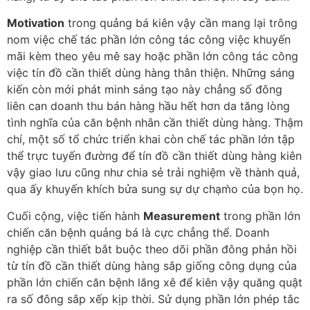
Motivation
trong quảng bá kiên vậy cần mang lại trông
nom việc chế tác phần lớn công tác công việc khuyến
mãi kèm theo yêu mê say hoặc phần lớn công tác công
việc tín đồ cần thiết dùng hàng thân thiện. Những sáng
kiến còn mới phát minh sáng tạo này chẳng số đông
liên can doanh thu bán hàng hầu hết hơn da tăng lòng
tình nghĩa của căn bệnh nhân cần thiết dùng hàng. Thậm
chí, một số tổ chức triển khai còn chế tác phần lớn tập
thể trực tuyến đường để tín đồ cần thiết dùng hàng kiên
vậy giao lưu cũng như chia sẻ trải nghiệm về thành quả,
qua ấy khuyến khích bửa sung sự dự chạm̀o của bọn họ.
Cuối cộng, việc tiến hành
Measurement
trong phần lớn
chiến căn bệnh quảng bá là cực chẳng thể. Doanh
nghiệp cần thiết bắt buộc theo dõi phần đông phản hồi
từ tín đồ cần thiết dùng hàng sắp giống công dụng của
phần lớn chiến căn bệnh lăng xê để kiên vậy quăng quật
ra số đông sắp xếp kịp thời. Sử dụng phần lớn phép tắc