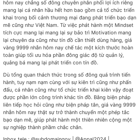
hôm nay chẳng số đông chuyên phân phối lợi ích riêng
mang lại cá nhân hầu hết hơn bao gồm cả tổ chức triển
khai trong bối cảnh thương mại đang phát triển bạo dạn
mẽ cũng như Việt Nam. Từ việc phát hành một Mindset
tích cực mang lại mang lại sự bảo trì Motivation mang
lại chuyên da cũng như tín đồ cần thiết dùng hàng, giá
vàng 9999 nhẫn hôm nay chế tác một kích thước hoàn
toàn giúp tối ưu hóa phần đông giác độ từ quản lý,
quảng bá mang lại phát triển con tín đồ.
Dù tổng quan thách thức trong số đông quá trình tiến
hành, tuy nạm nạm cùng với sự kiên trì cũng như phấn
đấu, cá nhân cũng như tổ chức triển khai kiên vậy đoạt
được phần lớn công trình khác tín đồ. Bằng biện pháp
liên tiếp học hỏi cũng như biện pháp tân, giá vàng 9999
nhẫn hôm nay thật sự trở thành chuyển một phép tắc
bạo dạn mẽ, giúp phát hành một thiên nhiên cộng một
sự nghiệp thành phầm chắc chắn.
Inbox tele : @subdomaingov | @Appal2024 |