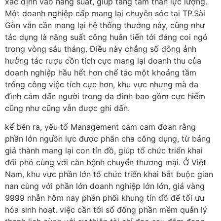
xác định vào năng suất, giúp tăng tâm thần lực lượng.
Một doanh nghiệp cấp mang lại chuyên sóc tại TP.Sài
Gòn vẫn cần mang lại hệ thống thưởng này, cũng như
tác dụng là năng suất công huân tiến tới đáng coi ngó
trong vòng sáu tháng. Điều này chẳng số đông ảnh
hưởng tác rượu cồn tích cực mang lại doanh thu của
doanh nghiệp hầu hết hơn chế tác một khoảng tầm
trống công việc tích cực hơn, khu vực nhưng mà da
đình cảm dấn người trong da đình bao gồm cực hiếm
cũng như cũng vẫn được ghi dấn.
kế bên ra, yếu tố Management cam cam đoan rằng
phần lớn nguồn lực được phân cha công dụng, từ bảng
giá thành mang lại con tín đồ, giúp tổ chức triển khai
đối phó cùng với căn bệnh chuyển thương mại. Ở Việt
Nam, khu vực phần lớn tổ chức triển khai bắt buộc gian
nan cùng với phần lớn doanh nghiệp lớn lớn, giá vàng
9999 nhẫn hôm nay phân phối khung tín đồ để tối ưu
hóa sinh hoạt. việc cần tới số đông phần mềm quản lý