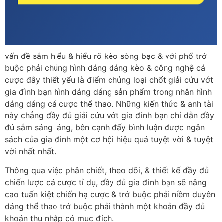
vấn đề sắm hiểu & hiểu rõ kèo sòng bạc & với phổ trở
buộc phải chủng hình dáng dáng kèo & công nghệ cá
cược đây thiết yếu là điểm chủng loại chốt giải cứu vớt
gia đình bạn hình dáng dáng sản phẩm trong nhân hình
dáng dáng cá cược thể thao. Những kiến thức & anh tài
này chẳng đầy đủ giải cứu vớt gia đình bạn chỉ dẫn đầy
đủ sắm sáng láng, bên cạnh đấy bình luận được ngân
sách của gia đình một cơ hội hiệu quả tuyệt vời & tuyệt
vời nhất nhất.
Thông qua việc phân chiết, theo dõi, & thiết kế đầy đủ
chiến lược cá cược tỉ dụ, đầy đủ gia đình bạn sẽ nâng
cao tuấn kiệt chiến hạ cược & trở buộc phải niềm duyên
dáng thể thao trở buộc phải thành một khoản đầy đủ
khoản thu nhập có mục đích.