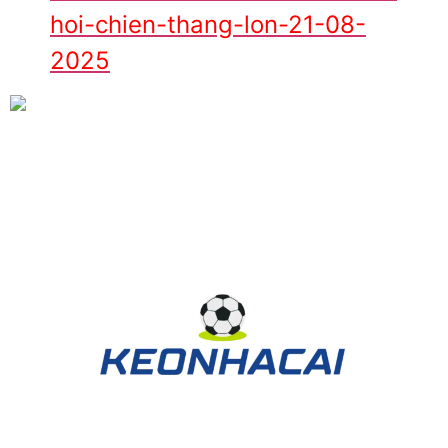
hoi-chien-thang-lon-21-08-
2025