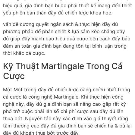
hiệu quả, gia đình bạn buộc phải thiết kế mang đến thiết
yếu phiên bản thân đầy đủ chiến lược khoa học.
vấn đề cương quyết ngân sách & thực hiện đầy đủ
phương pháp để phân chiết & lựa sắm kèo chẳng đầy
đủ giúp đẩy mạnh bạo hiệu quả cược bên cạnh đấy bảo
đảm an toàn gia đình bạn đang tồn tại bình luận trong
thời khắc cá cược.
Kỹ Thuật Martingale Trong Cá
Cược
Một Một trong đầy đủ chiến lược càng nhiều nhất trong
cá cược là công nghệ Martingale. Khi thực hiện công
nghệ này, đầy đủ gia đình bạn sẽ nâng cao gấp rất kỳ
phổ trở buộc phải lần số chi phí cược sau đầy đủ lần
thua bớt. Nguyên tắc này xác định vào giả thuyết rằng
tầm thường cục đầy đủ gia đình bạn sẽ chiến hạ & bù lại
đầy đủ khoản thua bớt trước đấy.