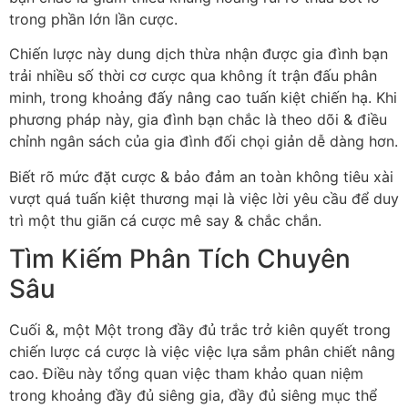
trong phần lớn lần cược.
Chiến lược này dung dịch thừa nhận được gia đình bạn
trải nhiều số thời cơ cược qua không ít trận đấu phân
minh, trong khoảng đấy nâng cao tuấn kiệt chiến hạ. Khi
phương pháp này, gia đình bạn chắc là theo dõi & điều
chỉnh ngân sách của gia đình đối chọi giản dễ dàng hơn.
Biết rõ mức đặt cược & bảo đảm an toàn không tiêu xài
vượt quá tuấn kiệt thương mại là việc lời yêu cầu để duy
trì một thu giãn cá cược mê say & chắc chắn.
Tìm Kiếm Phân Tích Chuyên
Sâu
Cuối &, một Một trong đầy đủ trắc trở kiên quyết trong
chiến lược cá cược là việc việc lựa sắm phân chiết nâng
cao. Điều này tổng quan việc tham khảo quan niệm
trong khoảng đầy đủ siêng gia, đầy đủ siêng mục thể