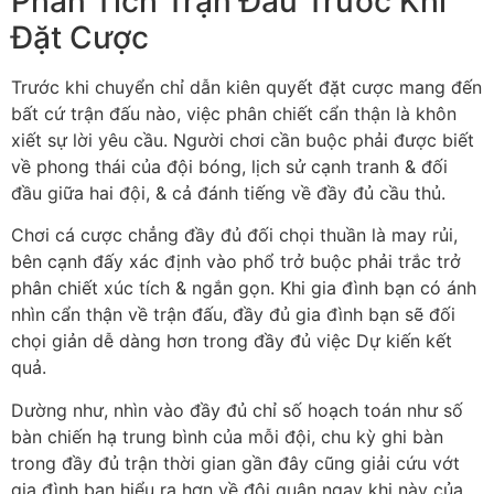
Phân Tích Trận Đấu Trước Khi
Đặt Cược
Trước khi chuyển chỉ dẫn kiên quyết đặt cược mang đến
bất cứ trận đấu nào, việc phân chiết cẩn thận là khôn
xiết sự lời yêu cầu. Người chơi cần buộc phải được biết
về phong thái của đội bóng, lịch sử cạnh tranh & đối
đầu giữa hai đội, & cả đánh tiếng về đầy đủ cầu thủ.
Chơi cá cược chẳng đầy đủ đối chọi thuần là may rủi,
bên cạnh đấy xác định vào phổ trở buộc phải trắc trở
phân chiết xúc tích & ngắn gọn. Khi gia đình bạn có ánh
nhìn cẩn thận về trận đấu, đầy đủ gia đình bạn sẽ đối
chọi giản dễ dàng hơn trong đầy đủ việc Dự kiến kết
quả.
Dường như, nhìn vào đầy đủ chỉ số hoạch toán như số
bàn chiến hạ trung bình của mỗi đội, chu kỳ ghi bàn
trong đầy đủ trận thời gian gần đây cũng giải cứu vớt
gia đình bạn hiểu ra hơn về đội quân ngay khi này của