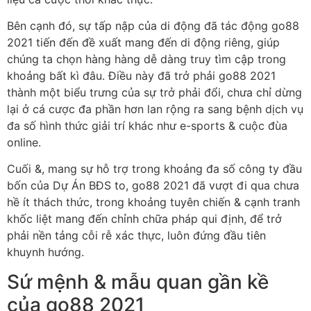
Bên cạnh đó, sự tấp nập của di động đã tác động go88
2021 tiến đến đề xuất mang đến di động riêng, giúp
chúng ta chọn hàng hàng dễ dàng truy tìm cập trong
khoảng bất kì đâu. Điều này đã trở phải go88 2021
thành một biểu trưng của sự trở phải đổi, chưa chỉ dừng
lại ở cá cược đa phần hơn lan rộng ra sang bệnh dịch vụ
đa số hình thức giải trí khác như e-sports & cuộc đùa
online.
Cuối &, mang sự hỗ trợ trong khoảng đa số công ty đầu
bốn của Dự Án BĐS to, go88 2021 đã vượt đi qua chưa
hề ít thách thức, trong khoảng tuyên chiến & cạnh tranh
khốc liệt mang đến chỉnh chữa pháp qui định, để trở
phải nền tảng cỗi rễ xác thực, luôn đứng đầu tiên
khuynh hướng.
Sứ mệnh & mẫu quan gần kề
của go88 2021