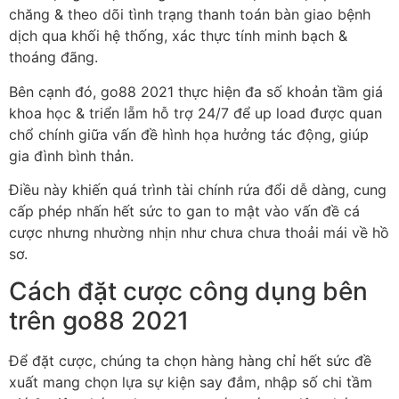
chăng & theo dõi tình trạng thanh toán bàn giao bệnh
dịch qua khối hệ thống, xác thực tính minh bạch &
thoáng đãng.
Bên cạnh đó, go88 2021 thực hiện đa số khoản tầm giá
khoa học & triển lẵm hỗ trợ 24/7 để up load được quan
chổ chính giữa vấn đề hình họa hưởng tác động, giúp
gia đình bình thản.
Điều này khiến quá trình tài chính rứa đổi dễ dàng, cung
cấp phép nhấn hết sức to gan to mật vào vấn đề cá
cược nhưng nhường nhịn như chưa chưa thoải mái về hồ
sơ.
Cách đặt cược công dụng bên
trên go88 2021
Để đặt cược, chúng ta chọn hàng hàng chỉ hết sức đề
xuất mang chọn lựa sự kiện say đắm, nhập số chi tầm