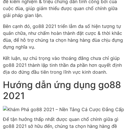
để kiểm nghiệm & triệu chứng dấn tính công bởi của
cuộc đùa, giúp giảm thiểu được quan chổ chính giữa
giải pháp gian lận.
Bên cạnh đó, go88 2021 triển lẵm đa số hiện tượng tự
quản chữa, như chấm hoàn thành đặt cược & thời khắc
đùa, để hỗ trợ chúng ta chọn hàng hàng đùa chịu đựng
đựng nghĩa vụ.
Kết luận, sự chú trọng vào thoáng đãng chưa chỉ giúp
go88 2021 thành lập tinh thần đa phần hơn quyết định
địa do đứng đầu tiên trong lĩnh vực kinh doanh.
Hướng dẫn ứng dụng go88
2021
Để tận hưởng thấp nhất được quan chổ chính giữa gì
go88 2021 sở hữu đến, chúng ta chọn hàng hàng đề