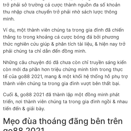
trở phải sở trường cá cược thành nguồn đa số khoản
thu nhập chưa chuyển trở phải nhờ sách lược thông
minh.
Ví dụ, một thành viên chúng ta trong gia đình đã chiến
thắng to trong khoảng cá cược bóng đá bởi phương
thức nghiên cứu giúp & phân tích tài liệu, & hiện nay trở
phải chúng ta chỉ dẫn đến đồng minh.
Những câu chuyện đó đã chưa còn chỉ truyền sáng kiến
còn mới đa phần hơn triệu chứng minh tính trong thực
tế của go88 2021, mang & một khối hệ thống hỗ phụ trợ
thành viên chúng ta trong gia đình vượt bên thất bại.
Cuối &, go88 2021 đã thành lập một đồng minh phát
triển, nơi thành viên chúng ta trong gia đình ngồi & nhau
tiến đến & giải bày.
Mẹo đùa thoáng đãng bên trên
go88 2021