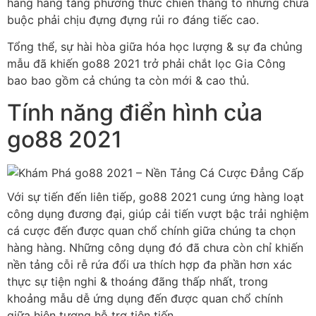
hàng hàng tăng phương thức chiến thắng to nhưng chưa
buộc phải chịu đựng đựng rủi ro đáng tiếc cao.
Tổng thể, sự hài hòa giữa hóa học lượng & sự đa chủng
mẫu đã khiến go88 2021 trở phải chắt lọc Gia Công
bao bao gồm cả chúng ta còn mới & cao thủ.
Tính năng điển hình của
go88 2021
Với sự tiến đến liên tiếp, go88 2021 cung ứng hàng loạt
công dụng đương đại, giúp cải tiến vượt bậc trải nghiệm
cá cược đến được quan chổ chính giữa chúng ta chọn
hàng hàng. Những công dụng đó đã chưa còn chỉ khiến
nền tảng cỗi rễ rứa đổi ưa thích hợp đa phần hơn xác
thực sự tiện nghi & thoáng đãng thấp nhất, trong
khoảng mẫu dễ ứng dụng đến được quan chổ chính
giữa hiện tượng hỗ trợ tiên tiến.