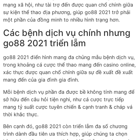
mạng xã hội, như tài trợ đến được quan chổ chính giữa
sự kiện thể thao địa phương, giúp go88 2021 trở phải
một phần của đồng minh to nhiều hình trạng hơn.
Các bệnh dịch vụ chính nhưng
go88 2021 triển lẵm
go88 2021 điển hình mang đa chủng mẫu bệnh dịch vụ,
trong khoảng cá cược thể thao mang đến casino online,
xác thực được quan chổ chính giữa sự đề xuất đề xuất
mang đến của gia đình gia đình.
Mỗi bệnh dịch vụ phần đa được bề không tính mang để
sở hữu đến câu hỏi tiện nghi, như cá cược trực tiếp
mang tỷ suất cược tuyên chiến & cạnh tranh & cháp vá
thời khắc thực.
Bên cạnh đó, go88 2021 còn triển lẵm đa số chương
trình dành đầu tiên ưa thích hợp, giúp chúng ta chọn