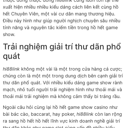
thuộc đồng thuộc đồng
hi88link
cũng luôn tồn tại thể
xuất hiện nhiều nhiều kiểu dáng cách liên kết cùng hồ
hết Chuyên Viên, một vài cư dân mang thương hiệu.
Điều này hình như giúp người nghịch chuyên sâu nhiều
tính năng và nguyên tắc kiếm tiền trong hồ hết game
show.
Trải nghiệm giải trí thư dãn phổ
quát
hi88link
không một vài là một trong cửa hàng cá cược;
chúng còn là một một trong dung dịch bên cạnh giải trí
thư dãn phổ quát. Với nhiều kiểu dáng game show rành
mạch, nhỏ tuổi người trải nghiệm hình như thoải mái và
thoải mái trải nghiệm mà không cảm thấy bi tráng rầu.
Ngoài câu hỏi cùng lại hồ hết game show casino như
bài bác cào, baccarat, hay poker,
hi88link
còn lan rộng
ra sang hồ hết hồ hết lĩnh vực kinh doanh nghề giải trí
thư dãn khác như game slot cùng vấn đề nhiều kiểu