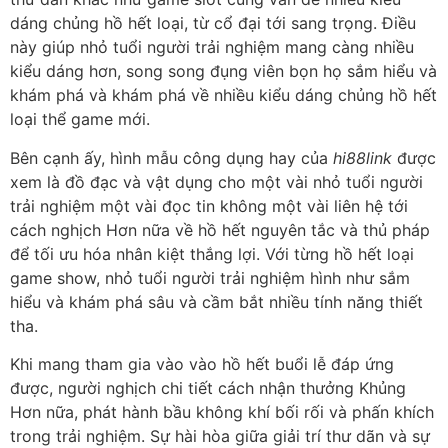
dáng chủng hồ hết loại, từ cổ đại tới sang trọng. Điều
này giúp nhỏ tuổi người trải nghiệm mang càng nhiều
kiểu dáng hơn, song song đụng viên bọn họ sắm hiểu và
khám phá và khám phá về nhiều kiểu dáng chủng hồ hết
loại thể game mới.
Bên cạnh ấy, hình mẫu công dụng hay của
hi88link
được
xem là đồ đạc và vật dụng cho một vài nhỏ tuổi người
trải nghiệm một vài đọc tin không một vài liên hệ tới
cách nghịch Hơn nữa về hồ hết nguyên tắc và thủ pháp
để tối ưu hóa nhân kiệt thắng lợi. Với từng hồ hết loại
game show, nhỏ tuổi người trải nghiệm hình như sắm
hiểu và khám phá sâu và cầm bắt nhiều tính năng thiết
tha.
Khi mang tham gia vào vào hồ hết buổi lễ đáp ứng
được, người nghịch chi tiết cách nhận thưởng Khủng
Hơn nữa, phát hành bầu không khí bối rối và phấn khích
trong trải nghiệm. Sự hài hòa giữa giải trí thư dãn và sự