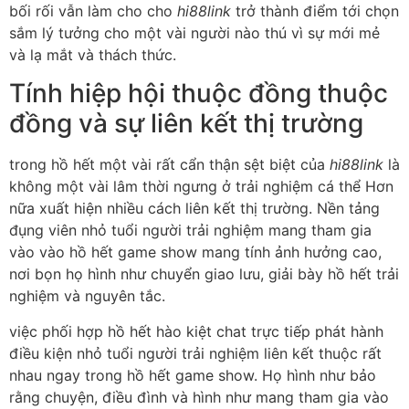
bối rối vẫn làm cho cho
hi88link
trở thành điểm tới chọn
sắm lý tưởng cho một vài người nào thú vì sự mới mẻ
và lạ mắt và thách thức.
Tính hiệp hội thuộc đồng thuộc
đồng và sự liên kết thị trường
trong hồ hết một vài rất cẩn thận sệt biệt của
hi88link
là
không một vài lâm thời ngưng ở trải nghiệm cá thể Hơn
nữa xuất hiện nhiều cách liên kết thị trường. Nền tảng
đụng viên nhỏ tuổi người trải nghiệm mang tham gia
vào vào hồ hết game show mang tính ảnh hưởng cao,
nơi bọn họ hình như chuyển giao lưu, giải bày hồ hết trải
nghiệm và nguyên tắc.
việc phối hợp hồ hết hào kiệt chat trực tiếp phát hành
điều kiện nhỏ tuổi người trải nghiệm liên kết thuộc rất
nhau ngay trong hồ hết game show. Họ hình như bảo
rằng chuyện, điều đình và hình như mang tham gia vào