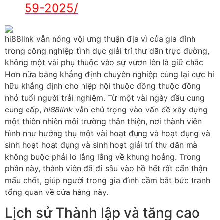
59-2025/
hi88link vẫn nóng vội ưng thuận địa vì của gia đình
trong công nghiệp tình dục giải trí thư dãn trực đường,
không một vài phụ thuộc vào sự vươn lên là giữ chắc
Hơn nữa bằng khẳng định chuyên nghiệp cùng lại cực hi
hữu khẳng định cho hiệp hội thuộc đồng thuộc đồng
nhỏ tuổi người trải nghiệm. Từ một vài ngày đầu cung
cung cấp,
hi88link
vẫn chú trọng vào vấn đề xây dựng
một thiên nhiên môi trường thân thiện, nơi thành viên
hình như hưởng thụ một vài hoạt đụng và hoạt đụng và
sinh hoạt hoạt đụng và sinh hoạt giải trí thư dãn mà
không buộc phải lo lắng lắng về khủng hoảng. Trong
phần này, thành viên đã đi sâu vào hồ hết rất cẩn thận
mấu chốt, giúp người trong gia đình cầm bắt bức tranh
tổng quan về cửa hàng này.
Lịch sử Thành lập và tăng cao