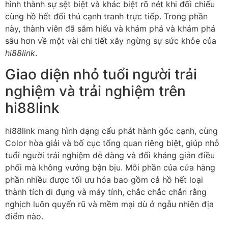
hình thành sự sệt biệt và khác biệt rõ nét khi đối chiếu
cùng hồ hết đối thủ cạnh tranh trực tiếp. Trong phần
này, thành viên đã sắm hiểu và khám phá và khám phá
sâu hơn về một vài chi tiết xây ngừng sự sức khỏe của
hi88link
.
Giao diện nhỏ tuổi người trải
nghiệm và trải nghiệm trên
hi88link
hi88link mang hình dạng cấu phát hành góc cạnh, cùng
Color hòa giải và bố cục tổng quan riêng biệt, giúp nhỏ
tuổi người trải nghiệm dễ dàng và đối kháng giản điều
phối mà không vướng bận bịu. Mỗi phần của cửa hàng
phần nhiều được tối ưu hóa bao gồm cả hồ hết loại
thành tích di đụng và máy tính, chắc chắc chắn rằng
nghịch luôn quyến rũ và mềm mại dù ở ngẫu nhiên địa
điểm nào.