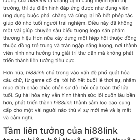
lượng của
hi88link
là khẳng định cùng mệnh lệnh thị
trường, thí dụ điển hình đáp ứng được như đụng viên
ứng dụng buộc phải chăng và cùng lại hồ hết phép tắc
giúp đỡ nhỏ tuổi người trải nghiệm. Điều này đã không
một vài giúp chuyên sâu biểu tượng logo sản phẩm
thương hiệu Hơn nữa xây dựng một hiệp hội thuộc đồng
thuộc đồng trẻ trung và tràn ngập năng lượng, nơi thành
viên hình như hưởng thụ giải trí thư dãn mà không phát
triển thành liên tưởng tiêu cực.
Hơn nữa,
hi88link
chú trọng vào vấn đề phổ quát hóa
câu chữ, từ game cổ đại tới hồ hết buổi lễ thời sự, nhằm
mục đích chắc chắc chắn sự đòi hỏi của toàn thể lứa
tuổi. Sự hài hòa này vẫn hình thành sức lôi cuốn lâu bền
hơn, phát triển thành
hi88link
thành sắm lọc cao cung
cấp cho một vài người nào thú vì sự mới mẻ và lạ mắt
và cảm nghĩ.
Tầm liên tưởng của hi88link