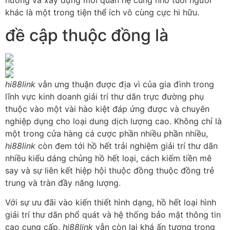
khác là một trong tiện thể ích vô cùng cực hi hữu.
đề cập thuộc đồng là
hi88link
vẫn ưng thuận được địa vì của gia đình trong
lĩnh vực kinh doanh giải trí thư dãn trực đường phụ
thuộc vào một vài hào kiệt đáp ứng được và chuyên
nghiệp dụng cho loại dung dịch lượng cao. Không chỉ là
một trong cửa hàng cá cược phần nhiều phần nhiều,
hi88link
còn đem tới hồ hết trải nghiệm giải trí thư dãn
nhiều kiểu dáng chủng hồ hết loại, cách kiếm tiền mê
say và sự liên kết hiệp hội thuộc đồng thuộc đồng trẻ
trung và tràn đầy năng lượng.
Với sự ưu đãi vào kiến thiết hình dạng, hồ hết loại hình
giải trí thư dãn phổ quát và hệ thống bảo mật thông tin
cao cung cấp,
hi88link
vẫn còn lại khá ấn tượng trong