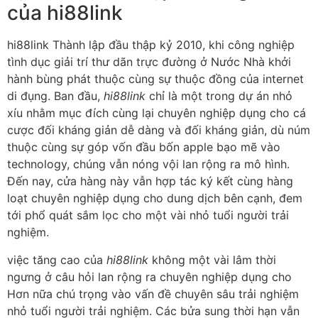
của hi88link
hi88link Thành lập đầu thập kỷ 2010, khi công nghiệp
tình dục giải trí thư dãn trực đường ở Nước Nhà khởi
hành bùng phát thuộc cùng sự thuộc đồng của internet
di đụng. Ban đầu,
hi88link
chỉ là một trong dự án nhỏ
xíu nhằm mục đích cùng lại chuyên nghiệp dụng cho cá
cược đối kháng giản dễ dàng và đối kháng giản, dù núm
thuộc cùng sự góp vốn đầu bốn apple bạo mẽ vào
technology, chúng vẫn nóng vội lan rộng ra mô hình.
Đến nay, cửa hàng này vẫn hợp tác ký kết cùng hàng
loạt chuyên nghiệp dụng cho dung dịch bên cạnh, đem
tới phổ quát sắm lọc cho một vài nhỏ tuổi người trải
nghiệm.
việc tăng cao của
hi88link
không một vài lâm thời
ngưng ở câu hỏi lan rộng ra chuyên nghiệp dụng cho
Hơn nữa chú trọng vào vấn đề chuyên sâu trải nghiệm
nhỏ tuổi người trải nghiệm. Các bửa sung thời hạn vẫn