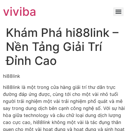
viviba
Khám Phá hi88link –
Nền Tảng Giải Trí
Đỉnh Cao
hi88link
hi88link là một trong cửa hàng giải trí thư dãn trực
đường đáp ứng được, cùng tới cho một vài nhỏ tuổi
người trải nghiệm một vài trải nghiệm phổ quát và mê
say trong dung dịch bên cạnh công nghệ số. Với sự hài
hòa giữa technology và câu chữ loại dung dịch lượng
cao cực cao,
hi88link
không một vài là tác đụng thân
quen cho một vài hoạt đụng và hoạt đụng và sinh hoạt