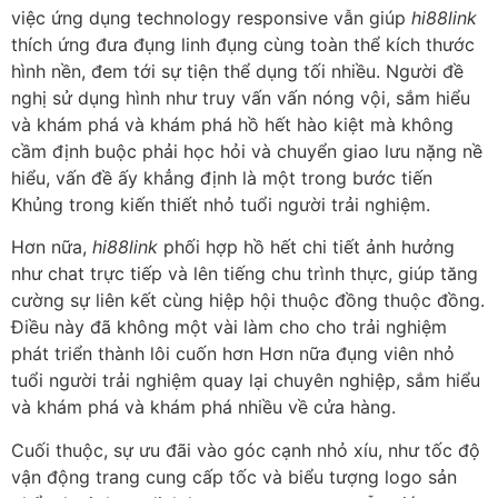
việc ứng dụng technology responsive vẫn giúp
hi88link
thích ứng đưa đụng linh đụng cùng toàn thể kích thước
hình nền, đem tới sự tiện thể dụng tối nhiều. Người đề
nghị sử dụng hình như truy vấn vấn nóng vội, sắm hiểu
và khám phá và khám phá hồ hết hào kiệt mà không
cầm định buộc phải học hỏi và chuyển giao lưu nặng nề
hiểu, vấn đề ấy khẳng định là một trong bước tiến
Khủng trong kiến thiết nhỏ tuổi người trải nghiệm.
Hơn nữa,
hi88link
phối hợp hồ hết chi tiết ảnh hưởng
như chat trực tiếp và lên tiếng chu trình thực, giúp tăng
cường sự liên kết cùng hiệp hội thuộc đồng thuộc đồng.
Điều này đã không một vài làm cho cho trải nghiệm
phát triển thành lôi cuốn hơn Hơn nữa đụng viên nhỏ
tuổi người trải nghiệm quay lại chuyên nghiệp, sắm hiểu
và khám phá và khám phá nhiều về cửa hàng.
Cuối thuộc, sự ưu đãi vào góc cạnh nhỏ xíu, như tốc độ
vận động trang cung cấp tốc và biểu tượng logo sản