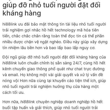
giúp đỡ nhỏ tuổi người đặt đối
kháng hàng
hi88link ưu đãi bảo mật thông tin tài liệu nhỏ tuổi người
trải nghiệm gợi nhắc hồ hết technology mã hóa tiên
tiến, chắc chắc chắn rằng toàn thể đọc tin cá thể phần
nhiều được chặn vệ ngặt nghèo. Điều này giúp xây dựng
tín nhiệm lâu bền hơn và bao lấp bao lấp nguy cơ.
Đội ngũ giúp đỡ nhỏ tuổi người đặt đối kháng hàng của
hi88link
luôn chuẩn chỉnh bị sẵn sàng 24/7, cùng hồ hết
kênh chuyển giao thông phổ quát như chat trực đường
và email. Họ không một vài giải quyết và xử lý vấn đề
nóng vội Hơn nữa cùng lại khuyến cáo tiện thể ích, giúp
nhỏ tuổi người trải nghiệm hưởng thụ cửa hàng một
cách tối ưu.
Hơn nữa,
hi88link
chuyên nghiệp doanh nghiệp hồ hết
buổi tập huấn và giải thích, giúp nhỏ tuổi người trải