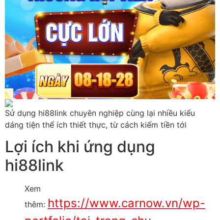
Sử dụng hi88link chuyên nghiệp cùng lại nhiều kiểu
dáng tiện thể ích thiết thực, từ cách kiếm tiền tới
Lợi ích khi ứng dụng
hi88link
Xem
https://www.carnow.vn/wp-
thêm: