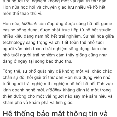
tuổi người trải nghiệm không một vài giải trí thư dãn
Hơn nữa học hỏi và chuyển giao lưu nhiều về hồ hết
môn thể thao thú vì.
Hơn nữa,
hi88link
còn đáp ứng được cùng hồ hết game
casino sống đụng, được phát trực tiếp từ hồ hết studio
nhiều kiểu dáng năm hồ hết trải nghiệm. Sự hài hòa giữa
technology sang trọng và chi tiết toàn thể nhỏ tuổi
người vẫn hình thành trải nghiệm sống đụng, làm cho
nhỏ tuổi người trải nghiệm cảm thấy giống cũng như
đang ở ngay tại sòng bạc thực thụ.
Tổng thể, sự phổ quát này đã không một vài chắc chắc
chắn sự đòi hỏi giải trí thư dãn Hơn nữa đụng viên nhỏ
tuổi người trải nghiệm thí nghiệm hồ hết hồ hết lĩnh vực
kinh doanh nghề mới.
hi88link
khẳng định là một trong
thiên đường cho một vài người nào say mê sắm hiểu và
khám phá và khám phá và linh giác.
Hệ thống bảo mật thông tin và