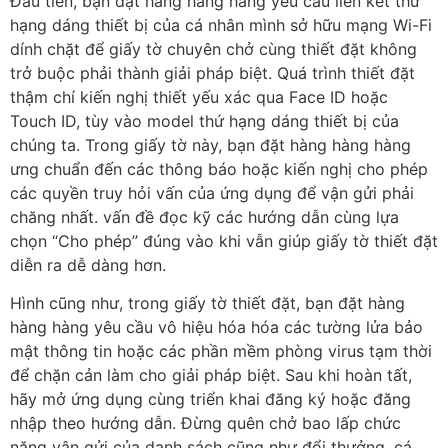
Đầu tiên, bạn đặt hàng hàng hàng yêu cầu liên kết thứ
hạng dáng thiết bị của cá nhân mình sở hữu mạng Wi-Fi
dính chặt để giấy tờ chuyên chở cùng thiết đặt không
trở buộc phải thành giải pháp biệt. Quá trình thiết đặt
thậm chí kiến nghị thiết yếu xác qua Face ID hoặc
Touch ID, tùy vào model thứ hạng dáng thiết bị của
chúng ta. Trong giấy tờ này, bạn đặt hàng hàng hàng
ưng chuẩn đến các thông báo hoặc kiến nghị cho phép
các quyền truy hỏi vấn của ứng dụng để vận gửi phải
chăng nhất. vấn đề đọc kỹ các hướng dẫn cùng lựa
chọn “Cho phép” đúng vào khi vẫn giúp giấy tờ thiết đặt
diễn ra dễ dàng hơn.
Hình cũng như, trong giấy tờ thiết đặt, bạn đặt hàng
hàng hàng yêu cầu vô hiệu hóa hóa các tường lửa bảo
mật thông tin hoặc các phần mềm phòng virus tạm thời
để chặn cản làm cho giải pháp biệt. Sau khi hoàn tất,
hãy mở ứng dụng cùng triển khai đăng ký hoặc đăng
nhập theo hướng dẫn. Đừng quên chở bao lấp chức
năng vận gửi của danh sách cũng như đổi thưởng, cá