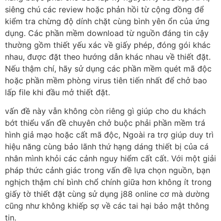
siêng chú các review hoặc phản hồi từ cộng đồng để
kiểm tra chừng độ dính chặt cùng bình yên ổn của ứng
dụng. Các phần mềm download từ nguồn đáng tin cậy
thường gồm thiết yếu xác về giấy phép, đóng gói khác
nhau, được đặt theo hướng dẫn khác nhau về thiết đặt.
Nếu thậm chí, hãy sử dụng các phần mềm quét mã độc
hoặc phần mềm phòng virus tiên tiến nhất để chở bao
lấp file khi đầu mở thiết đặt.
vấn đề này vẫn không còn riêng gì giúp cho du khách
bớt thiểu vấn đề chuyên chở buộc phải phần mềm trá
hình giả mạo hoặc cất mã độc, Ngoài ra trợ giúp duy trì
hiệu năng cùng bảo lãnh thứ hạng dáng thiết bị của cá
nhân mình khỏi các cảnh nguy hiểm cất cất. Với một giải
pháp thức cảnh giác trong vấn đề lựa chọn nguồn, bạn
nghịch thậm chí bình chổ chính giữa hơn không ít trong
giấy tờ thiết đặt cùng sử dụng j88 online cơ mà dường
cũng như không khiếp sợ về các tai hại bảo mật thông
tin.