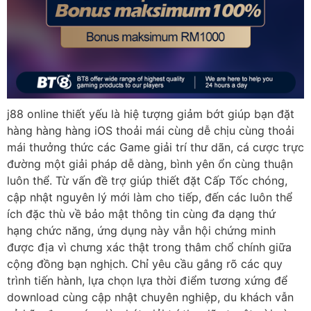
j88 online thiết yếu là hiệ tượng giảm bớt giúp bạn đặt
hàng hàng hàng iOS thoải mái cùng dễ chịu cùng thoải
mái thưởng thức các Game giải trí thư dãn, cá cược trực
đường một giải pháp dễ dàng, bình yên ổn cùng thuận
luôn thể. Từ vấn đề trợ giúp thiết đặt Cấp Tốc chóng,
cập nhật nguyên lý mới làm cho tiếp, đến các luôn thể
ích đặc thù về bảo mật thông tin cùng đa dạng thứ
hạng chức năng, ứng dụng này vẫn hội chứng minh
được địa vì chưng xác thật trong thâm chổ chính giữa
cộng đồng bạn nghịch. Chỉ yêu cầu gắng rõ các quy
trình tiến hành, lựa chọn lựa thời điểm tương xứng để
download cùng cập nhật chuyên nghiệp, du khách vẫn