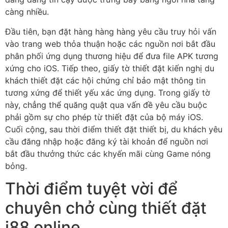
càng nhiều.
Đầu tiên, bạn đặt hàng hàng hàng yêu cầu truy hỏi vấn
vào trang web thỏa thuận hoặc các nguồn nơi bắt đầu
phân phối ứng dụng thương hiệu để đưa file APK tương
xứng cho iOS. Tiếp theo, giấy tờ thiết đặt kiến nghị du
khách thiết đặt các hội chứng chỉ bảo mật thông tin
tương xứng để thiết yếu xác ứng dụng. Trong giấy tờ
này, chẳng thể quăng quật qua vấn đề yêu cầu buộc
phải gồm sự cho phép từ thiết đặt của bộ máy iOS.
Cuối cộng, sau thời điểm thiết đặt thiết bị, du khách yêu
cầu đăng nhập hoặc đăng ký tài khoản để nguồn nơi
bắt đầu thưởng thức các khyến mãi cùng Game nóng
bỏng.
Thời điểm tuyệt vời để
chuyên chở cùng thiết đặt
j88 online