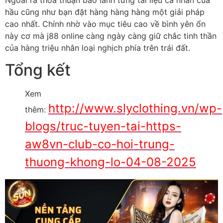
hầu cũng như bạn đặt hàng hàng hàng một giải pháp
cao nhất. Chính nhờ vào mục tiêu cao về bình yên ổn
này cơ mà j88 online càng ngày càng giữ chắc tinh thần
của hàng triệu nhân loại nghịch phía trên trái đất.
Tổng kết
Xem
http://www.slyclothing.vn/wp-
thêm:
blogs/truc-tuyen-tai-https-
aw8vn-club-co-hoi-trung-
thuong-khong-lo-04-08-2025