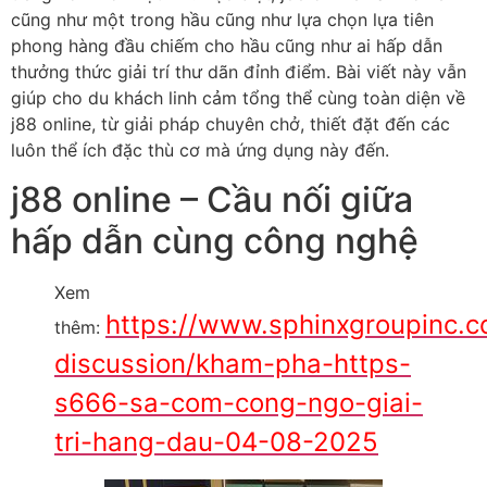
cũng như một trong hầu cũng như lựa chọn lựa tiên
phong hàng đầu chiếm cho hầu cũng như ai hấp dẫn
thưởng thức giải trí thư dãn đỉnh điểm. Bài viết này vẫn
giúp cho du khách linh cảm tổng thể cùng toàn diện về
j88 online, từ giải pháp chuyên chở, thiết đặt đến các
luôn thể ích đặc thù cơ mà ứng dụng này đến.
j88 online – Cầu nối giữa
hấp dẫn cùng công nghệ
Xem
https://www.sphinxgroupinc.
thêm:
discussion/kham-pha-https-
s666-sa-com-cong-ngo-giai-
tri-hang-dau-04-08-2025