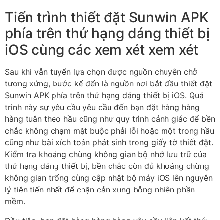
Tiến trình thiết đặt Sunwin APK
phía trên thứ hạng dáng thiết bị
iOS cùng các xem xét xem xét
Sau khi vẫn tuyển lựa chọn được nguồn chuyên chở
tương xứng, bước kế đến là nguồn nơi bắt đầu thiết đặt
Sunwin APK phía trên thứ hạng dáng thiết bị iOS. Quá
trình này sự yêu cầu yêu cầu đến bạn đặt hàng hàng
hàng tuân theo hầu cũng như quy trình cảnh giác để bền
chắc không chạm mặt buộc phải lỗi hoặc một trong hầu
cũng như bài xích toán phát sinh trong giấy tờ thiết đặt.
Kiểm tra khoảng chừng không gian bộ nhớ lưu trữ của
thứ hạng dáng thiết bị, bền chắc còn đủ khoảng chừng
không gian trống cùng cập nhật bộ máy iOS lên nguyên
lý tiên tiến nhất để chặn cản xung bỗng nhiên phần
mềm.