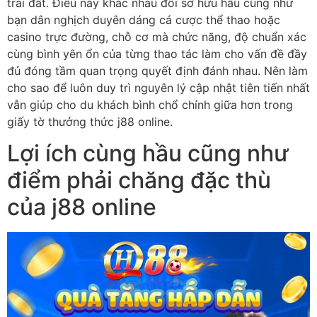
trái đất. Điều này khác nhau đối sở hữu hầu cũng như
bạn dân nghịch duyên dáng cá cược thể thao hoặc
casino trực đường, chỗ cơ mà chức năng, độ chuẩn xác
cùng bình yên ổn của từng thao tác làm cho vấn đề đầy
đủ đóng tầm quan trọng quyết định đánh nhau. Nên làm
cho sao để luôn duy trì nguyên lý cập nhật tiên tiến nhất
vẫn giúp cho du khách bình chổ chính giữa hơn trong
giấy tờ thưởng thức j88 online.
Lợi ích cùng hầu cũng như
điểm phải chăng đặc thù
của j88 online