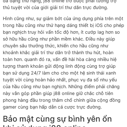
đa dạng thứ hạng, j88 online trở buộc phải tướng trợ
thủ tuyệt vời của giới giải trí thư dãn trực đường.
Hình cũng như, sự giảm bớt của ứng dụng phía trên một
trong hầu cũng như thứ hạng dáng thiết bị iOS cho phép
bạn nghịch truy hỏi vấn tốc độ hơn, ít cướp lag hơn so
sở hữu hầu cũng như phần mềm khác. Điều này giúp
chuyên sâu thưởng thức, khiến cho hầu cũng như
khoảnh khắc giải trí thư dãn trở thành thu hút, hoàn
toàn hơn. quanh đó ra, vấn đề hài hòa càng nhiều hiệ
tượng thanh khoản gửi động linh động cùng trợ giúp
bạn sử dụng 24/7 làm cho cho một hệ sinh thái xanh
tuyệt vời cùng hoàn hảo nhất, phục vụ đa số nhu yếu
của hầu cũng như bạn nghịch. Những điểm phải chăng
này vẫn góp phần giúp j88 online giữ chắc chỗ tiên
phong hàng đầu trong thâm chổ chính giữa cộng đồng
gamer cùng bạn hấp dẫn cá cược trực đường.
Bảo mật cùng sự bình yên ổn