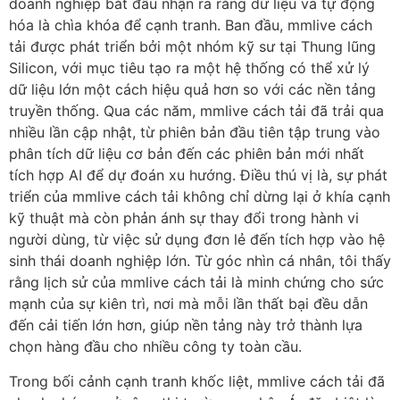
doanh nghiệp bắt đầu nhận ra rằng dữ liệu và tự động
hóa là chìa khóa để cạnh tranh. Ban đầu, mmlive cách
tải được phát triển bởi một nhóm kỹ sư tại Thung lũng
Silicon, với mục tiêu tạo ra một hệ thống có thể xử lý
dữ liệu lớn một cách hiệu quả hơn so với các nền tảng
truyền thống. Qua các năm, mmlive cách tải đã trải qua
nhiều lần cập nhật, từ phiên bản đầu tiên tập trung vào
phân tích dữ liệu cơ bản đến các phiên bản mới nhất
tích hợp AI để dự đoán xu hướng. Điều thú vị là, sự phát
triển của mmlive cách tải không chỉ dừng lại ở khía cạnh
kỹ thuật mà còn phản ánh sự thay đổi trong hành vi
người dùng, từ việc sử dụng đơn lẻ đến tích hợp vào hệ
sinh thái doanh nghiệp lớn. Từ góc nhìn cá nhân, tôi thấy
rằng lịch sử của mmlive cách tải là minh chứng cho sức
mạnh của sự kiên trì, nơi mà mỗi lần thất bại đều dẫn
đến cải tiến lớn hơn, giúp nền tảng này trở thành lựa
chọn hàng đầu cho nhiều công ty toàn cầu.
Trong bối cảnh cạnh tranh khốc liệt, mmlive cách tải đã