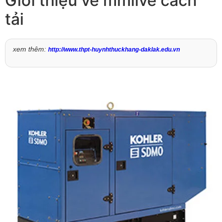
Giới thiệu về mmlive cách
tải
xem thêm:
http://www.thpt-huynhthuckhang-daklak.edu.vn