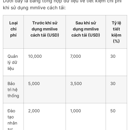
Dưới đây là bảng tổng hợp dữ liệu về tiết kiệm chi phí
khi sử dụng mmlive cách tải:
Loại
Trước khi sử
Sau khi sử
Tỷ lệ
chi
dụng mmlive
dụng mmlive
tiết
phí
cách tải (USD)
cách tải (USD)
kiệm
(%)
Quản
10,000
7,000
30
lý dữ
liệu
Bảo
5,000
3,500
30
trì hệ
thống
Đào
2,000
1,000
50
tạo
nhân
sự