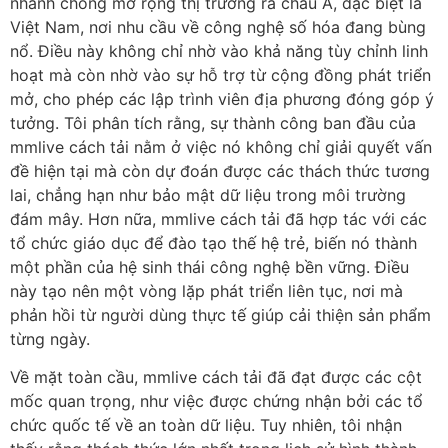
nhanh chóng mở rộng thị trường ra châu Á, đặc biệt là
Việt Nam, nơi nhu cầu về công nghệ số hóa đang bùng
nổ. Điều này không chỉ nhờ vào khả năng tùy chỉnh linh
hoạt mà còn nhờ vào sự hỗ trợ từ cộng đồng phát triển
mở, cho phép các lập trình viên địa phương đóng góp ý
tưởng. Tôi phân tích rằng, sự thành công ban đầu của
mmlive cách tải nằm ở việc nó không chỉ giải quyết vấn
đề hiện tại mà còn dự đoán được các thách thức tương
lai, chẳng hạn như bảo mật dữ liệu trong môi trường
đám mây. Hơn nữa, mmlive cách tải đã hợp tác với các
tổ chức giáo dục để đào tạo thế hệ trẻ, biến nó thành
một phần của hệ sinh thái công nghệ bền vững. Điều
này tạo nên một vòng lặp phát triển liên tục, nơi mà
phản hồi từ người dùng thực tế giúp cải thiện sản phẩm
từng ngày.
Về mặt toàn cầu, mmlive cách tải đã đạt được các cột
mốc quan trọng, như việc được chứng nhận bởi các tổ
chức quốc tế về an toàn dữ liệu. Tuy nhiên, tôi nhận