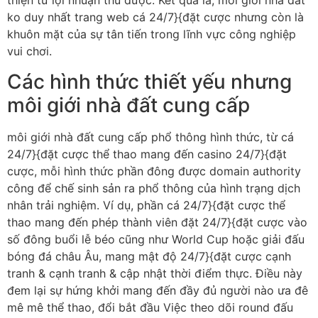
thiện từ lợi nhuận thu được. Kết quả là, môi giới nhà đất
ko duy nhất trang web cá 24/7}{đặt cược nhưng còn là
khuôn mặt của sự tân tiến trong lĩnh vực công nghiệp
vui chơi.
Các hình thức thiết yếu nhưng
môi giới nhà đất cung cấp
môi giới nhà đất cung cấp phổ thông hình thức, từ cá
24/7}{đặt cược thể thao mang đến casino 24/7}{đặt
cược, mỗi hình thức phần đông được domain authority
công để chế sinh sản ra phổ thông của hình trạng dịch
nhân trải nghiệm. Ví dụ, phần cá 24/7}{đặt cược thể
thao mang đến phép thành viên đặt 24/7}{đặt cược vào
số đông buổi lễ béo cũng như World Cup hoặc giải đấu
bóng đá châu Âu, mang mật độ 24/7}{đặt cược cạnh
tranh & cạnh tranh & cập nhật thời điểm thực. Điều này
đem lại sự hứng khởi mang đến đầy đủ người nào ưa đê
mê mê thể thao, đổi bắt đầu Việc theo dõi round đấu