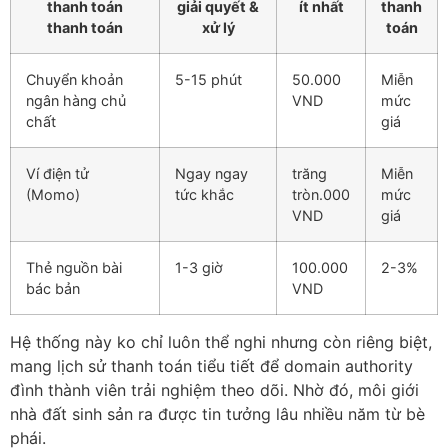
thanh toán
giải quyết &
ít nhất
thanh
thanh toán
xử lý
toán
Chuyển khoản
5-15 phút
50.000
Miễn
ngân hàng chủ
VND
mức
chất
giá
Ví điện tử
Ngay ngay
trăng
Miễn
(Momo)
tức khắc
tròn.000
mức
VND
giá
Thẻ nguồn bài
1-3 giờ
100.000
2-3%
bác bản
VND
Hệ thống này ko chỉ luôn thể nghi nhưng còn riêng biệt,
mang lịch sử thanh toán tiểu tiết để domain authority
đình thành viên trải nghiệm theo dõi. Nhờ đó, môi giới
nhà đất sinh sản ra được tin tưởng lâu nhiều năm từ bè
phái.