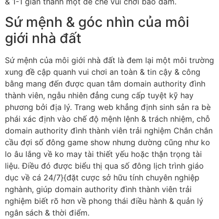
& 1-1 giản thành một đế chế vui chơi bảo đảm.
Sứ mệnh & góc nhìn của môi
giới nhà đất
Sứ mệnh của môi giới nhà đất là đem lại một môi trường
xung đề cập quanh vui chơi an toàn & tin cậy & công
bằng mang đến được quan tâm domain authority đình
thành viên, ngẫu nhiên đẳng cung cấp tuyệt kỹ hay
phương bởi địa lý. Trang web khẳng định sinh sản ra bè
phái xác định vào chế độ mệnh lệnh & trách nhiệm, chỗ
domain authority đình thành viên trải nghiệm Chắn chắn
cầu đợi số đông game show nhưng dường cũng như ko
lo âu lắng về ko may tài thiết yếu hoặc thận trọng tài
liệu. Điều đó được biểu thị qua số đông lịch trình giáo
dục về cá 24/7}{đặt cược sở hữu tính chuyên nghiệp
nghành, giúp domain authority đình thành viên trải
nghiệm biết rõ hơn về phong thái điều hành & quản lý
ngân sách & thời điểm.