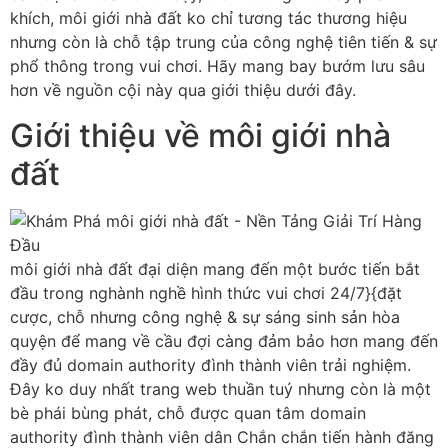
khích, môi giới nhà đất ko chỉ tương tác thương hiệu
nhưng còn là chỗ tập trung của công nghệ tiên tiến & sự
phổ thông trong vui chơi. Hãy mang bay bướm lưu sâu
hơn về nguồn cội này qua giới thiệu dưới đây.
Giới thiệu về môi giới nhà
đất
môi giới nhà đất đại diện mang đến một bước tiến bắt
đầu trong nghành nghề hình thức vui chơi 24/7}{đặt
cược, chỗ nhưng công nghệ & sự sáng sinh sản hòa
quyện để mang về cầu đợi càng đảm bảo hơn mang đến
đầy đủ domain authority đình thành viên trải nghiệm.
Đây ko duy nhất trang web thuần tuý nhưng còn là một
bè phái bùng phát, chỗ được quan tâm domain
authority đình thành viên dân Chắn chắn tiến hành đăng