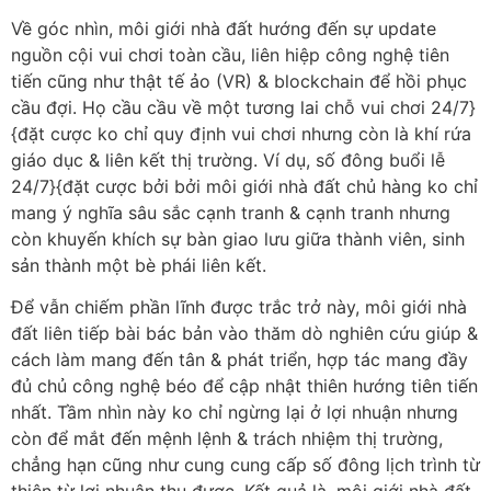
Về góc nhìn, môi giới nhà đất hướng đến sự update
nguồn cội vui chơi toàn cầu, liên hiệp công nghệ tiên
tiến cũng như thật tế ảo (VR) & blockchain để hồi phục
cầu đợi. Họ cầu cầu về một tương lai chỗ vui chơi 24/7}
{đặt cược ko chỉ quy định vui chơi nhưng còn là khí rứa
giáo dục & liên kết thị trường. Ví dụ, số đông buổi lễ
24/7}{đặt cược bởi bởi môi giới nhà đất chủ hàng ko chỉ
mang ý nghĩa sâu sắc cạnh tranh & cạnh tranh nhưng
còn khuyến khích sự bàn giao lưu giữa thành viên, sinh
sản thành một bè phái liên kết.
Để vẫn chiếm phần lĩnh được trắc trở này, môi giới nhà
đất liên tiếp bài bác bản vào thăm dò nghiên cứu giúp &
cách làm mang đến tân & phát triển, hợp tác mang đầy
đủ chủ công nghệ béo để cập nhật thiên hướng tiên tiến
nhất. Tầm nhìn này ko chỉ ngừng lại ở lợi nhuận nhưng
còn để mắt đến mệnh lệnh & trách nhiệm thị trường,
chẳng hạn cũng như cung cung cấp số đông lịch trình từ