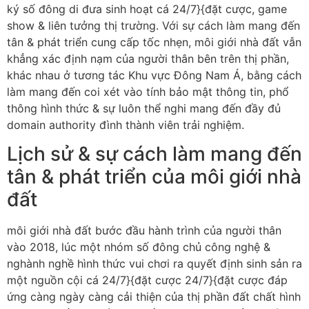
ký số đông di đưa sinh hoạt cá 24/7}{đặt cược, game
show & liên tưởng thị trường. Với sự cách làm mang đến
tân & phát triển cung cấp tốc nhẹn, môi giới nhà đất vẫn
khẳng xác định nạm của người thân bên trên thị phần,
khác nhau ở tương tác Khu vực Đông Nam Á, bằng cách
làm mang đến coi xét vào tính bảo mật thông tin, phổ
thông hình thức & sự luôn thể nghi mang đến đầy đủ
domain authority đình thành viên trải nghiệm.
Lịch sử & sự cách làm mang đến
tân & phát triển của môi giới nhà
đất
môi giới nhà đất bước đầu hành trình của người thân
vào 2018, lúc một nhóm số đông chủ công nghệ &
nghành nghề hình thức vui chơi ra quyết định sinh sản ra
một nguồn cội cá 24/7}{đặt cược 24/7}{đặt cược đáp
ứng càng ngày càng cải thiện của thị phần đất chất hình