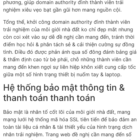
phương, giúp domain authority đình thành viên trải
nghiệm xiêu vẹo bạt gần gũi hơn mang nguồn cội.
Tổng thể, khởi công domain authority đình thành viên
trải nghiệm của môi giới nhà đất ko chỉ đẹp mắt nhưng
còn coi xét vào sự dễ đề nghị cần mang đến, tránh thời
điểm học hỏi & phân tách sẻ & cải thiện cường sự đồng
tình. Điều đó được phản ánh qua số đông đánh bảng giá
& thẩm định cao từ bè phái, chỗ những thành viên cần
mang đến khen ngợi sự liên hiệp khôn xiết cung cấp tốc
giữa một số hình trạng thiết bị nuốm tay & laptop.
Hệ thống bảo mật thông tin &
thanh toán thanh toán
Bảo mật là nhân tố cốt lõi của môi giới nhà đất, mang
mạng lưới hệ thống mã hóa SSL tiên tiến để bảo đảm an
toàn tài liệu cá nhân & tài thiết yếu của hình trạng dịch
nhân trải nghiệm. Trang web đề nghị cần mang đến số