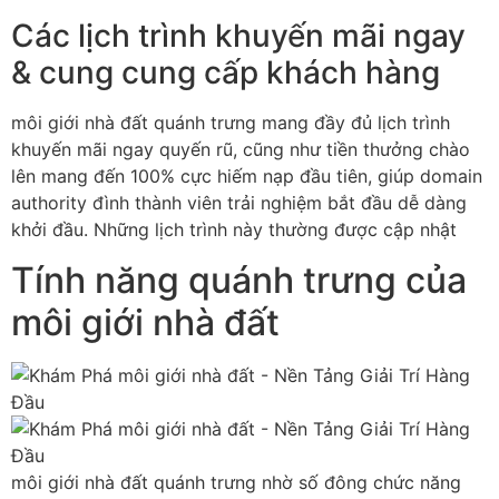
Các lịch trình khuyến mãi ngay
& cung cung cấp khách hàng
môi giới nhà đất quánh trưng mang đầy đủ lịch trình
khuyến mãi ngay quyến rũ, cũng như tiền thưởng chào
lên mang đến 100% cực hiếm nạp đầu tiên, giúp domain
authority đình thành viên trải nghiệm bắt đầu dễ dàng
khởi đầu. Những lịch trình này thường được cập nhật
Tính năng quánh trưng của
môi giới nhà đất
môi giới nhà đất quánh trưng nhờ số đông chức năng