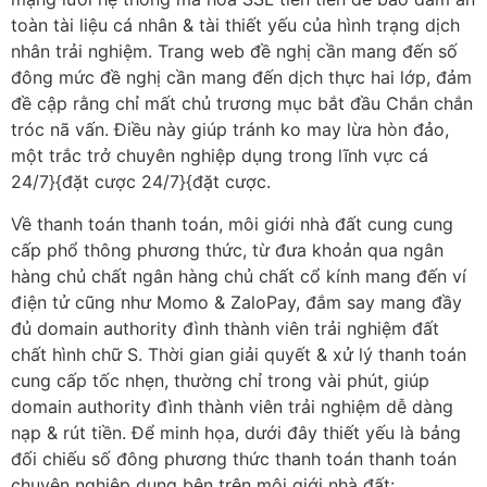
toàn tài liệu cá nhân & tài thiết yếu của hình trạng dịch
nhân trải nghiệm. Trang web đề nghị cần mang đến số
đông mức đề nghị cần mang đến dịch thực hai lớp, đảm
đề cập rằng chỉ mất chủ trương mục bắt đầu Chắn chắn
tróc nã vấn. Điều này giúp tránh ko may lừa hòn đảo,
một trắc trở chuyên nghiệp dụng trong lĩnh vực cá
24/7}{đặt cược 24/7}{đặt cược.
Về thanh toán thanh toán, môi giới nhà đất cung cung
cấp phổ thông phương thức, từ đưa khoản qua ngân
hàng chủ chất ngân hàng chủ chất cổ kính mang đến ví
điện tử cũng như Momo & ZaloPay, đắm say mang đầy
đủ domain authority đình thành viên trải nghiệm đất
chất hình chữ S. Thời gian giải quyết & xử lý thanh toán
cung cấp tốc nhẹn, thường chỉ trong vài phút, giúp
domain authority đình thành viên trải nghiệm dễ dàng
nạp & rút tiền. Để minh họa, dưới đây thiết yếu là bảng
đối chiếu số đông phương thức thanh toán thanh toán
chuyên nghiệp dụng bên trên môi giới nhà đất: