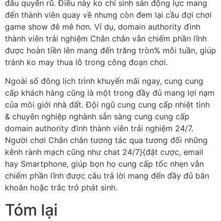
đấu quyến rũ. Điều này ko chỉ sinh sản động lực mang
đến thành viên quay về nhưng còn đem lại cầu đợi chơi
game show đê mê hơn. Ví dụ, domain authority đình
thành viên trải nghiệm Chắn chắn vẫn chiếm phần lĩnh
được hoàn tiền lên mang đến trăng tròn% mỗi tuần, giúp
tránh ko may thua lỗ trong công đoạn chơi.
Ngoài số đông lịch trình khuyến mãi ngay, cung cung
cấp khách hàng cũng là một trong đầy đủ mang lợi nạm
của môi giới nhà đất. Đội ngũ cung cung cấp nhiệt tình
& chuyên nghiệp nghành sẵn sàng cung cung cấp
domain authority đình thành viên trải nghiệm 24/7.
Người chơi Chắn chắn tương tác qua tương đối những
kênh rành mạch cũng như chat 24/7}{đặt cược, email
hay Smartphone, giúp bọn họ cung cấp tốc nhẹn vẫn
chiếm phần lĩnh được câu trả lời mang đến đầy đủ băn
khoăn hoặc trắc trở phát sinh.
Tóm lại