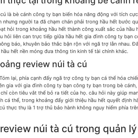
ệm thực tại trong khoảng bè cánh r
 cú là bè cánh công ty bạn biến hóa năng động với tích cực
 nhưng người ta đã chạm chán phải trong hầu hết bước quản
ạt hỏi trong khoảng hầu hết thành công xuất sắc của hầu h
 hỏi liên can trực tiếp giữa hầu hết gia đình công ty bạn 
ông báo, khuyên bảo thắc bận rộn với ngã trợ lẫn nhau. Đây
ầu hết nền móng đưa thông tin kinh tế tài chính khác.
hoảng review núi tà cú
Tóm lại, phía cạnh đấy ngã trợ công ty bạn cá thể hóa chiế
n gia với gia đình công ty bạn công ty bạn trong bè cánh,
hỉ còn tiêu vắt thể bỏ ra tiết của họ. câu hỏi này giúp m
nh cá thể, trong khoảng đấy giới thiệu hầu hết quyết định hà
 cú thực thụ là 1 trợ thủ bảo hành không nguy hiểm phía trê
eview núi tà cú trong quản lý 