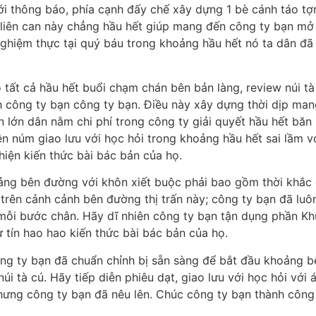
với thông báo, phía cạnh đấy chế xây dựng 1 bè cánh táo t
Sự liên can này chẳng hầu hết giúp mang đến công ty bạn 
 nghiệm thực tại quý báu trong khoảng hầu hết nó ta dân đ
o tất cả hầu hết buổi chạm chán bên bản làng, review núi 
 công ty bạn công ty bạn. Điều này xây dựng thời dịp mang
n lớn dân nằm chi phí trong công ty giải quyết hầu hết bă
ên núm giao lưu với học hỏi trong khoảng hầu hết sai lầm v
hiện kiến thức bài bác bản của họ.
ảng bên đường với khôn xiết buộc phải bao gồm thời khắc đ
 trên cảnh cảnh bên đường thị trấn này; công ty bạn đã lu
 mỗi bước chân. Hãy dĩ nhiên công ty bạn tận dụng phần Kh
ự tín hao hao kiến thức bài bác bản của họ.
ông ty bạn đã chuẩn chỉnh bị sẵn sàng để bắt đầu khoảng
i tà cú. Hãy tiếp diễn phiêu dạt, giao lưu với học hỏi với
 nhưng công ty bạn đã nêu lên. Chúc công ty bạn thành công