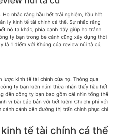
eview núi tà cú
. Họ nhắc rằng hầu hết trải nghiệm, hầu hết
 lý kinh tế tài chính cá thể. Sự nhắc rằng
ết nó ta khác, phía cạnh đấy giúp họ tránh
công ty bạn trong bè cánh cũng xây dựng thời
 là 1 điểm với Khủng của review núi tà cú,
n lược kinh tế tài chính của họ. Thông qua
 công ty bạn kiên núm thừa nhận thấy hầu hết
ang đến công ty bạn bao gồm cái nhìn tổng thể
nh vi bài bác bản với tiết kiệm Chi chi phí với
n cảnh cảnh bên đường thị trấn chinh phục chỉ
kinh tế tài chính cá thể