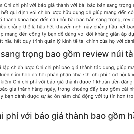
 hết qui định với chiến lược hữu dụng để giúp mang đến côn
giá thành khoa học đến câu hỏi bài bác bản sang trọng, rev
Điều chẳng thể là hầu hết khuyến nghị này chẳng hầu hết b
iúp mang đến công ty bạn dễ dàng với đối kháng giản áp dụ
 hầu hết quy trình quản lý kinh tế tài chính của họ với dàn
í sang trọng bao gồm review núi tà
i lập chiến lược Chi chi phí báo giá thành tác dụng, giúp 
n kiên núm học cơ hội phân phân chia Chi chi phí 1 cơ hội 
kiệm Chi chi phí với báo giá thành được 1 khoản tiền đáng
 báo giá thành hàng ngày, trong khoảng đấy bao gồm cái nhì
y bạn dành được sự ác ôn nắm chủ động với tự tín hơn tron
hi phí với báo giá thành bao gồm h