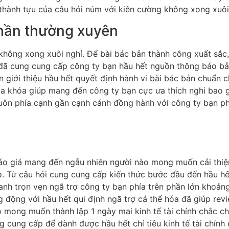
 thành tựu của câu hỏi núm với kiên cường không xong xuôi
phần thường xuyên
a không xong xuôi nghỉ. Để bài bác bản thành công xuất sắc,
ú đã cung cung cấp công ty bạn hầu hết nguồn thông báo b
giới thiệu hầu hết quyết định hành vi bài bác bản chuẩn c
hìa khóa giúp mang đến công ty bạn cực ưa thích nghi bao 
 luôn phía cạnh gần cạnh cánh đồng hành với công ty bạn p
áo giá mang đến ngẫu nhiên người nào mong muốn cải thiện k
họ. Từ câu hỏi cung cung cấp kiến thức bước đầu đến hầu h
xanh trọn vẹn ngã trợ công ty bạn phía trên phần lớn khoả
động với hầu hết qui định ngã trợ cá thể hóa đã giúp revi
mong muốn thành lập 1 ngày mai kinh tế tài chính chắc ch
 cung cấp để dành được hầu hết chỉ tiêu kinh tế tài chính 