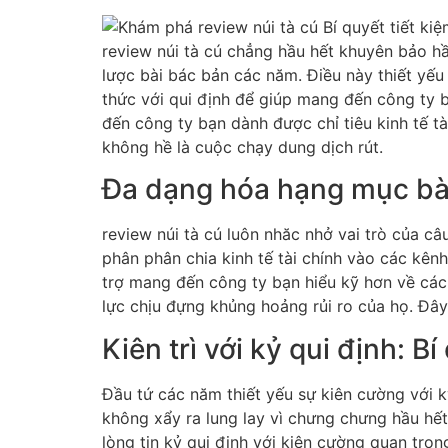
review núi tà cú chẳng hầu hết khuyên bảo hầ
lược bài bác bản các năm. Điều này thiết yếu 
thức với qui định để giúp mang đến công ty 
đến công ty bạn dành được chỉ tiêu kinh tế t
không hề là cuộc chạy dung dịch rút.
Đa dạng hóa hạng mục bài
review núi tà cú luôn nhăc nhở vai trò của c
phân phân chia kinh tế tài chính vào các kên
trợ mang đến công ty bạn hiểu kỹ hơn về cá
lực chịu đựng khủng hoảng rủi ro của họ. Đây
Kiên trì với kỷ qui định: 
Đầu tứ các năm thiết yếu sự kiên cường với 
không xẩy ra lung lay vì chưng chưng hầu hết
lòng tin kỷ qui định với kiên cường quan trọ