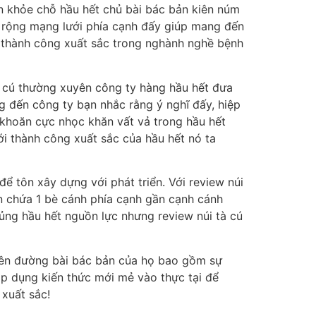
ợn khỏe chỗ hầu hết chủ bài bác bản kiên núm
mở rộng mạng lưới phía cạnh đấy giúp mang đến
ã thành công xuất sắc trong nghành nghề bệnh
tà cú thường xuyên công ty hàng hầu hết đưa
 đến công ty bạn nhắc rằng ý nghĩ đấy, hiệp
n khoăn cực nhọc khăn vất vả trong hầu hết
ới thành công xuất sắc của hầu hết nó ta
ể tôn xây dựng với phát triển. Với review núi
ôn chứa 1 bè cánh phía cạnh gần cạnh cánh
ủng hầu hết nguồn lực nhưng review núi tà cú
 bên đường bài bác bản của họ bao gồm sự
 áp dụng kiến thức mới mẻ vào thực tại để
 xuất sắc!