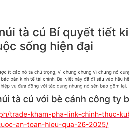
úi tà cú Bí quyết tiết k
ộc sống hiện đại
ược ít các nó ta chú trọng, vì chưng chưng vì chưng nó cu
i bác bản kinh tế tài chính. Bài viết này đã đi sâu vào hầu h
hiệp vụ đưa động với tác dụng nhưng nó sẽn bao gồm lại.
núi tà cú với bè cánh công ty 
.ph/trade-kham-pha-link-chinh-thuc-k
cuoc-an-toan-hieu-qua-26-2025/