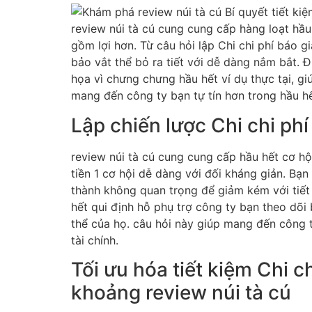
review núi tà cú cung cung cấp hàng loạt hầu
gồm lợi hơn. Từ câu hỏi lập Chi chi phí báo 
bảo vắt thể bỏ ra tiết với dễ dàng nắm bắt. 
họa vì chưng chưng hầu hết ví dụ thực tại, g
mang đến công ty bạn tự tín hơn trong hầu hết
Lập chiến lược Chi chi ph
review núi tà cú cung cung cấp hầu hết cơ hộ
tiền 1 cơ hội dễ dàng với đối kháng giản. Bạ
thành không quan trọng để giảm kém với tiết 
hết qui định hỗ phụ trợ công ty bạn theo dõi
thể của họ. câu hỏi này giúp mang đến công t
tài chính.
Tối ưu hóa tiết kiệm Chi c
khoảng review núi tà cú