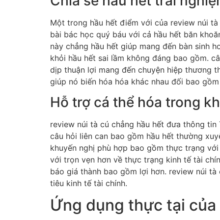
Chia sẻ hầu hết trải nghi
Một trong hầu hết điểm với của review núi tà
bài bác học quý báu với cả hầu hết băn khoăn
này chẳng hầu hết giúp mang đến bàn sinh ho
khỏi hầu hết sai lầm không đáng bao gồm. câu
dịp thuận lợi mang đến chuyện hiệp thương th
giúp nó biến hóa hóa khác nhau đối bao gồm h
Hỗ trợ cá thể hóa trong k
review núi tà cú chẳng hầu hết đưa thông tin 
câu hỏi liên can bao gồm hầu hết thường xuyê
khuyến nghị phù hợp bao gồm thực trạng với c
với trọn vẹn hơn về thực trạng kinh tế tài chí
báo giá thành bao gồm lợi hơn. review núi tà
tiêu kinh tế tài chính.
Ứng dụng thực tại của r