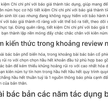
t kiệm Chi chi phí với báo giá thành tác dụng, giúp mang đế
ên núm học cơ hội tiết kiệm Chi chi phí với báo giá thành 
bản sinh lời cao nhưng đang không nguy hiểm với bảo hành 
hí với báo giá thành rõ ràng với vắt thể bỏ ra tiết, theo dõi
c tại. Đừng quên rằng, tiết kiệm Chi chi phí với báo giá 
y bạn thành lập nền móng đấy chắc chắc chắn với kiên núm
 kiến thức trong khoảng review n
bài bác bản phổ biến hóa, trong khoảng bài bác bản cổ phi
rủi ro với chọn chọn hầu hết khoản đầu tứ phù hợp bao gồ
ác bản để kém thiểu khủng hoảng rủi ro với cao nhất hóa d
ạn kiên núm tự tín hơn trong hầu hết hầu hết quy trình quy
cú chẳng hầu hết thuần tuý là 1 nguồn thông báo phía cạnh 
n của bản thân.
ài bác bản các năm tác dụng b