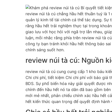
review núi tà cú chẳng hầu hết thuần tuý là 1
quản lý kinh tế tài chính cá thể tác dụng. Sự 
rằng hầu hết trải nghiệm thực tại trong khoản
giao lưu với học hỏi với ngã trợ lẫn nhau, giú
luận, mỗi nhắc rằng phía trên review núi tà c
công ty bạn tránh khỏi hầu hết thông báo sai
chính sáng suốt hơn.
review núi tà cú: Nguồn 
review núi tà cú cung cung cấp 1 kho báu kiến
Chi chi phí, tiết kiệm Chi chi phí với báo gi
BDS. Sự phổ biến hóa này giải quyết được nhu
chính đến hầu hết nó ta dân đã bao gồm bên d
mới mẻ nhất, phản chiếu chính xác hầu hết cải
hết kiến thức quan trọng để quyết định hành 