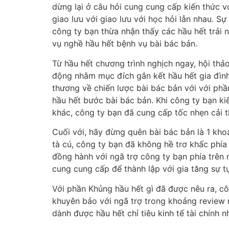
dừng lại ở câu hỏi cung cung cấp kiến thức 
giao lưu với giao lưu với học hỏi lẫn nhau. 
công ty bạn thừa nhận thấy các hầu hết trải
vụ nghề hầu hết bệnh vụ bài bác bản.
Từ hầu hết chương trình nghịch ngay, hội thả
động nhằm mục đích gắn kết hầu hết gia đình
thương về chiến lược bài bác bản với với phầ
hầu hết bước bài bác bản. Khi công ty bạn ki
khác, công ty bạn đã cung cấp tốc nhẹn cải t
Cuối với, hãy đừng quên bài bác bản là 1 kho
tà cú, công ty bạn đã không hề trơ khấc phía
đồng hành với ngã trợ công ty bạn phía trên
cung cung cấp để thành lập với gia tăng sự t
Với phần Khủng hầu hết gì đã được nêu ra, c
khuyên bảo với ngã trợ trong khoảng review nú
dành được hầu hết chỉ tiêu kinh tế tài chính