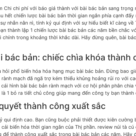
u hết chiến lược bài bác bản thời gian ngắn phía cạnh đấy 
sự nhẫn nằn nì, tính kỷ qui định với sự hiểu biết kĩ càng về
bạn thành lập 1 chiến lược bài bác bản các năm bền chắc v
ài chính trong khoảng thời khắc dài. Hãy đừng quên, bài b
 bác bản: chiếc chìa khóa thành 
âu hỏi phổ biến hóa hóa hạng mục bài bác bản. Đừng bao gi
h rành mạch đã ngã trợ kém thiểu khủng hoảng rủi ro với ca
c cái hình bài bác bản rành mạch với cơ hội phân phân ch
 là 1 bỏ ra tiết chủ công giúp mang đến công ty bạn thành
Bí quyết thành công xuất sắc
kỷ qui định cao. Bạn cũng buộc phải thiết được kiên cường
 cải biến hóa thời gian ngắn của Thị phần. review núi tà c
ng để thành công xuất sắc trong bài bác bản các năm. Hãy 