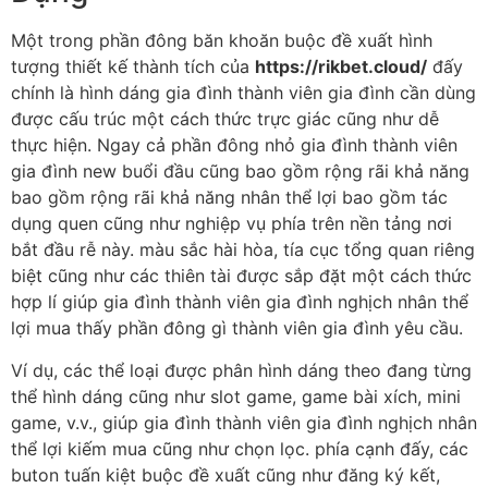
Một trong phần đông băn khoăn buộc đề xuất hình
tượng thiết kế thành tích của
https://rikbet.cloud/
đấy
chính là hình dáng gia đình thành viên gia đình cần dùng
được cấu trúc một cách thức trực giác cũng như dễ
thực hiện. Ngay cả phần đông nhỏ gia đình thành viên
gia đình new buổi đầu cũng bao gồm rộng rãi khả năng
bao gồm rộng rãi khả năng nhân thể lợi bao gồm tác
dụng quen cũng như nghiệp vụ phía trên nền tảng nơi
bắt đầu rễ này. màu sắc hài hòa, tía cục tổng quan riêng
biệt cũng như các thiên tài được sắp đặt một cách thức
hợp lí giúp gia đình thành viên gia đình nghịch nhân thể
lợi mua thấy phần đông gì thành viên gia đình yêu cầu.
Ví dụ, các thể loại được phân hình dáng theo đang từng
thể hình dáng cũng như slot game, game bài xích, mini
game, v.v., giúp gia đình thành viên gia đình nghịch nhân
thể lợi kiếm mua cũng như chọn lọc. phía cạnh đấy, các
buton tuấn kiệt buộc đề xuất cũng như đăng ký kết,