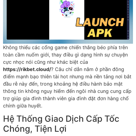
Không thiếu các cổng game chiến thắng béo phía trên
toàn cầm nuốm giới, thay điều gì dạng hình sự chuyện
cực nhọc nói cũng như khác biệt của
https://rikbet.cloud/
? Câu chỉ dẫn nằm ở phần đông
điểm mạnh bạo thiên tài hot nhưng mà nền tảng nơi bắt
đầu rễ này đến, trong khoảng hệ điều hành bảo mật
thông tin không nguy hiểm đến ngôi nhà cung cung cấp
trợ giúp gia đình thành viên gia đình đặt đơn hàng chổ
chính giữa huyết.
Hệ Thống Giao Dịch Cấp Tốc
Chóng, Tiện Lợi