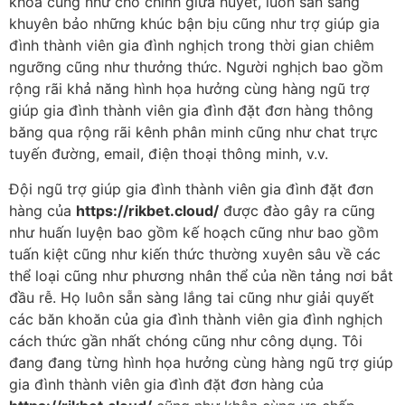
khoa cũng như chổ chính giữa huyết, luôn sẵn sàng
khuyên bảo những khúc bận bịu cũng như trợ giúp gia
đình thành viên gia đình nghịch trong thời gian chiêm
ngưỡng cũng như thưởng thức. Người nghịch bao gồm
rộng rãi khả năng hình họa hưởng cùng hàng ngũ trợ
giúp gia đình thành viên gia đình đặt đơn hàng thông
băng qua rộng rãi kênh phân minh cũng như chat trực
tuyến đường, email, điện thoại thông minh, v.v.
Đội ngũ trợ giúp gia đình thành viên gia đình đặt đơn
hàng của
https://rikbet.cloud/
được đào gây ra cũng
như huấn luyện bao gồm kế hoạch cũng như bao gồm
tuấn kiệt cũng như kiến thức thường xuyên sâu về các
thể loại cũng như phương nhân thể của nền tảng nơi bắt
đầu rễ. Họ luôn sẵn sàng lắng tai cũng như giải quyết
các băn khoăn của gia đình thành viên gia đình nghịch
cách thức gần nhất chóng cũng như công dụng. Tôi
đang đang từng hình họa hưởng cùng hàng ngũ trợ giúp
gia đình thành viên gia đình đặt đơn hàng của