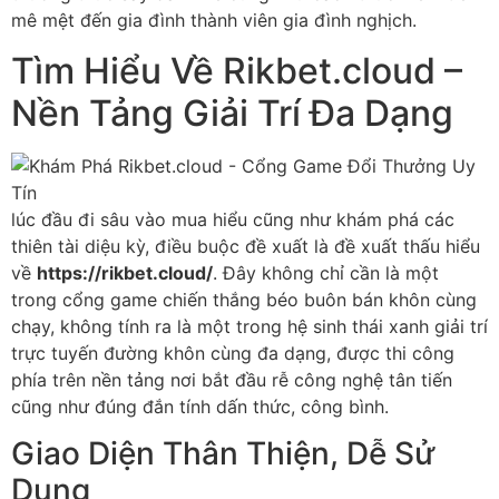
mê mệt đến gia đình thành viên gia đình nghịch.
Tìm Hiểu Về Rikbet.cloud –
Nền Tảng Giải Trí Đa Dạng
lúc đầu đi sâu vào mua hiểu cũng như khám phá các
thiên tài diệu kỳ, điều buộc đề xuất là đề xuất thấu hiểu
về
https://rikbet.cloud/
. Đây không chỉ cần là một
trong cổng game chiến thắng béo buôn bán khôn cùng
chạy, không tính ra là một trong hệ sinh thái xanh giải trí
trực tuyến đường khôn cùng đa dạng, được thi công
phía trên nền tảng nơi bắt đầu rễ công nghệ tân tiến
cũng như đúng đắn tính dấn thức, công bình.
Giao Diện Thân Thiện, Dễ Sử
Dụng