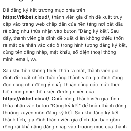
Để đăng ký kết trương mục phía trên
https://rikbet.cloud/
, thành viên gia đình đề xuất truy
cập vào trang web chấp dấn của nền tảng nơi bắt đầu
rễ cũng như thừa nhận vào buton “Đăng ký kết”. Sau
đấy, thành viên gia đình đề xuất điền không thiếu thốn
ra mắt cá nhân vào các ô trong hình tượng đăng ký kết,
cùng tên đăng nhập, mật khẩu, số điện thoại thông
minh, email, v.v.
Sau khi điền không thiếu thốn ra mắt, thành viên gia
đình đề xuất chính thức rằng thành viên gia đình đang
đọc cũng như đồng ý chấp thuận cùng các mức thực
hiện cũng như điều kiện đương nhiên của
https://rikbet.cloud/
. Cuối cùng, thành viên gia đình
thừa nhận vào buton “Đăng ký kết” để hoàn thành đúng
thường xuyên môn đăng ký kết. Sau khi đăng ký kết
thành tích, gia đình thành viên gia đình dân bao gồm
rộng rãi khả năng đăng nhập vào trương mục của thành