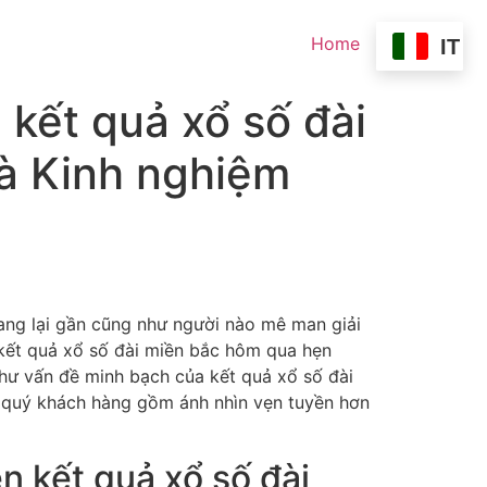
Home
IT
 kết quả xổ số đài
và Kinh nghiệm
ang lại gần cũng như người nào mê man giải
 kết quả xổ số đài miền bắc hôm qua hẹn
như vấn đề minh bạch của kết quả xổ số đài
rợ quý khách hàng gồm ánh nhìn vẹn tuyền hơn
n kết quả xổ số đài