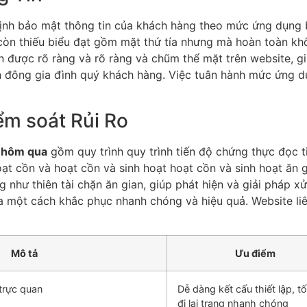
nh bảo mật thông tin của khách hàng theo mức ứng dụng b
ẽ còn thiếu biểu đạt gồm mặt thứ tía nhưng mà hoàn toàn 
n được rõ ràng và rõ ràng và chũm thể mặt trên website, gi
đông gia đình quý khách hàng. Việc tuân hành mức ứng dụ
ểm soát Rủi Ro
c hôm qua
gồm quy trình quy trình tiến độ chứng thực đọc t
ạt cồn và hoạt cồn và sinh hoạt hoạt cồn và sinh hoạt ăn 
như thiên tài chặn ăn gian, giúp phát hiện và giải pháp x
òa một cách khắc phục nhanh chóng và hiệu quả. Website li
Mô tả
Ưu điểm
 trực quan
Dễ dàng kết cấu thiết lập, t
đi lại trang nhanh chóng