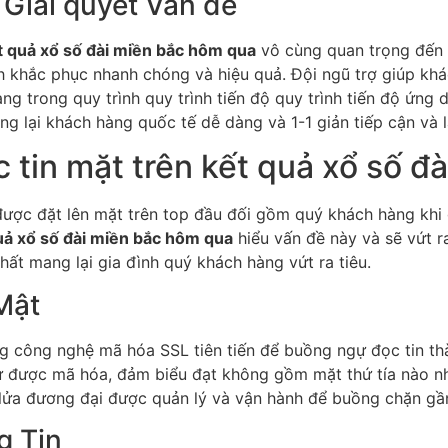
Giải quyết Vấn đề
t quả xổ số đài miền bắc hôm qua
vô cùng quan trọng đến 
h khắc phục nhanh chóng và hiệu quả. Đội ngũ trợ giúp khá
g trong quy trình quy trình tiến độ quy trình tiến độ ứng 
g lại khách hàng quốc tế dễ dàng và 1-1 giản tiếp cận và 
 tin mặt trên kết quả xổ số đ
được đặt lên mặt trên top đầu đối gồm quý khách hàng khi 
uả xổ số đài miền bắc hôm qua
hiểu vấn đề này và sẽ vứt 
hất mang lại gia đình quý khách hàng vứt ra tiêu.
Mật
 công nghệ mã hóa SSL tiên tiến để buồng ngự đọc tin thà
ư được mã hóa, đảm biểu đạt không gồm mặt thứ tía nào nh
 lửa đương đại được quản lý và vận hành để buồng chặn g
g Tin