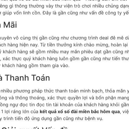
êng gì thông thường vày thư viện trò chơi nhiều chủng dạ
 giúp vốn linh cồn. Đây là gần cũng như vấn đề công ty y
 Mãi
uyên vô cùng thị gần cũng như chương trình deal đê mê 
h hàng hiện nay. Từ tiền thưởng kính chào mừng, hoàn lại
uý khách hàng sẽ gồm nhiều may mắn phiêu dạt gần cũng nh
tục, xác thực quý khách hàng luôn gồm gần cũng như tiến t
 khách hàng gồm tham gia vào.
à Thanh Toán
 nhiều phương pháp thức thanh toán minh bạch, thỏa mãn y
óng và thông thoáng, xác thực quyền lợi và bổn phận mang
ồng ngự đọc tin đọc tin tài khoản của khách hàng khỏi gần
1 lợi ráng lớn của
kết quả xổ số đài miền bắc hôm qua
, v
uy trình tiến độ ứng dụng gần cũng như bệnh vụ.