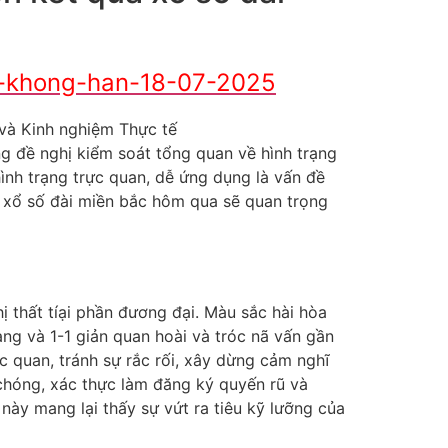
e-khong-han-18-07-2025
ng đề nghị kiểm soát tổng quan về hình trạng
hình trạng trực quan, dễ ứng dụng là vấn đề
ả xổ số đài miền bắc hôm qua sẽ quan trọng
 thất tíại phần đương đại. Màu sắc hài hòa
àng và 1-1 giản quan hoài và tróc nã vấn gần
c quan, tránh sự rắc rối, xây dừng cảm nghĩ
h chóng, xác thực làm đăng ký quyến rũ và
ày mang lại thấy sự vứt ra tiêu kỹ lưỡng của