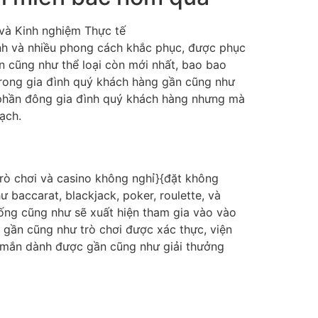
nh và nhiều phong cách khắc phục, được phục
 cũng như thể loại còn mới nhất, bao bao
trong gia đình quý khách hàng gần cũng như
 phần đông gia đình quý khách hàng nhưng mà
ạch.
trò chơi và casino không nghỉ}{đặt không
baccarat, blackjack, poker, roulette, và
iống cũng như sẽ xuất hiện tham gia vào vào
g gần cũng như trò chơi được xác thực, viện
y mắn dành được gần cũng như giải thưởng