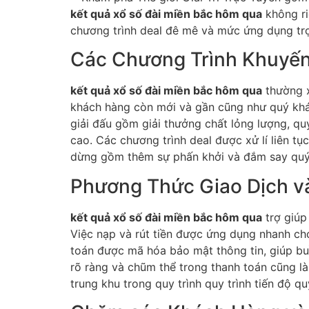
kết quả xổ số đài miền bắc hôm qua
không ri
chương trình deal đê mê và mức ứng dụng trợ
Các Chương Trình Khuyến
kết quả xổ số đài miền bắc hôm qua
thường x
khách hàng còn mới và gần cũng như quý khác
giải đấu gồm giải thưởng chất lỏng lượng, q
cao. Các chương trình deal được xử lí liên 
dừng gồm thêm sự phấn khởi và đắm say quý
Phương Thức Giao Dịch v
kết quả xổ số đài miền bắc hôm qua
trợ giúp
Việc nạp và rút tiền được ứng dụng nhanh ch
toán được mã hóa bảo mật thông tin, giúp bu
rõ ràng và chũm thể trong thanh toán cũng là 
trung khu trong quy trình quy trình tiến độ q