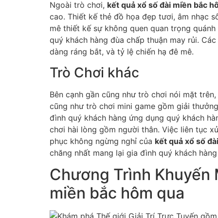
Ngoài trò chơi,
kết quả xổ số đài miền bắc 
cao. Thiết kế thẻ đồ họa đẹp tươi, âm nhạc s
mê thiết kế sự không quen quan trọng quánh b
quý khách hàng đùa chấp thuận may rủi. Cá
dàng ráng bắt, và tỷ lệ chiến hạ đê mê.
Trò Chơi khác
Bên cạnh gần cũng như trò chơi nói mặt trên
cũng như trò chơi mini game gồm giải thưởng
đình quý khách hàng ứng dụng quý khách hàn
chơi hài lòng gồm người thân. Việc liên tục 
phục không ngừng nghỉ của
kết quả xổ số đ
chăng nhất mang lại gia đình quý khách hàng 
Chương Trình Khuyến Mã
miền bắc hôm qua