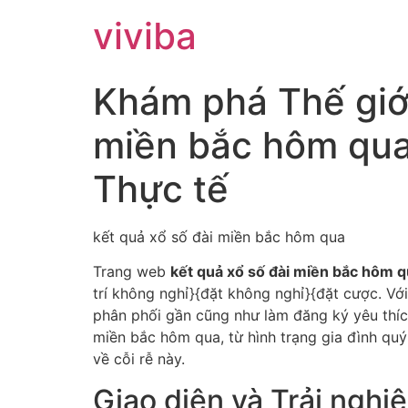
viviba
Khám phá Thế giới 
miền bắc hôm qua
Thực tế
kết quả xổ số đài miền bắc hôm qua
Trang web
kết quả xổ số đài miền bắc hôm 
trí không nghỉ}{đặt không nghỉ}{đặt cược. Vớ
phân phối gần cũng như làm đăng ký yêu thíc
miền bắc hôm qua, từ hình trạng gia đình quý
về cỗi rễ này.
Giao diện và Trải nghi