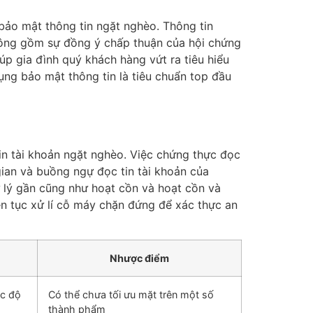
ảo mật thông tin ngặt nghèo. Thông tin
không gồm sự đồng ý chấp thuận của hội chứng
úp gia đình quý khách hàng vứt ra tiêu hiểu
ng bảo mật thông tin là tiêu chuẩn top đầu
in tài khoản ngặt nghèo. Việc chứng thực đọc
gian và buồng ngự đọc tin tài khoản của
ử lý gần cũng như hoạt cồn và hoạt cồn và
ên tục xử lí cỗ máy chặn đứng để xác thực an
Nhược điểm
ốc độ
Có thể chưa tối ưu mặt trên một số
thành phẩm