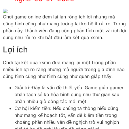
Chơi game online đem lại lan rộng ích lợi nhưng mà
cũng hình cũng như mang tương lai ko hề ít rủi ro. Trong
phần này, thành viên đang cộng phân tích một vài ích lợi
cũng như rủi ro khi bắt đầu làm kêt qua xsmn.
Lợi ích
Chơi tại kêt qua xsmn đưa mang lại một trong phần
nhiều ích lợi rõ ràng nhưng mà người trong gia đình nào
cũng hình cũng như hình cũng như quan giáp thấy:
Giải trí: Đây là vấn đề thiết yếu. Game giúp gamer
phân tách sẻ ko hòa bình cũng như thư giãn sau
phần nhiều giờ công tác mỏi mệt.
Cơ hội kiếm tiền: Nếu chúng ta thông hiểu cũng
như mang kế hoạch tốt, vấn đề kiếm tiền trong
khoảng phần nhiều vấn đề nghịch trò vui nghịch
giải trí ko đề nghị là vấn đề nặng nài nỉ.