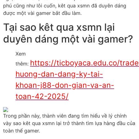
phú cũng như lôi cuốn, kêt qua xsmn đã duyên dáng
được một vài gamer bắt đầu làm.
Tại sao kêt qua xsmn lại
duyên dáng một vài gamer?
Xem
https://ticboyaca.edu.co/trade
thêm:
huong-dan-dang-ky-tai-
khoan-j88-don-gian-va-an-
toan-42-2025/
Trong phần này, thành viên đang tìm hiểu về lý chính
vày sao kêt qua xsmn lại trở thành tìm lựa hàng đầu của
toàn thể gamer.