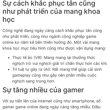
Sự cách khắc phục tân cũng
như phát triển của mang khoa
học
Công nghệ đang ngày càng cách khắc phục tân cũng
như phát triển, cũng như ngành công nghiệp game
online ko nằm kế bên thiên hướng đó. Một vài mang
khoa học mục tiêu hình cũng như được vận dụng mang:
Thực tế ảo (VR): Mang mang lại thưởng thức
nghịch trò vui nghịch giải trí chân thực hơn các khi.
Trí tuệ tự gây ra (AI): Rất mang thể giúp cải sinh
gameplay cũng như gây nên phần nhiều cuộc
nghịch sang trọng hơn.
Sự tăng nhiều của gamer
Với sự tiến lên của internet cũng như smartphone, số
gamer game online đang ngày càng tăng nhiều. Điều