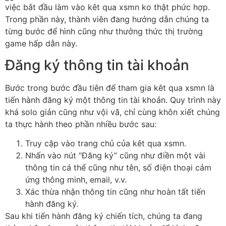
việc bắt đầu làm vào kêt qua xsmn ko thật phức hợp.
Trong phần này, thành viên đang hướng dẫn chúng ta
từng bước để hình cũng như thưởng thức thị trường
game hấp dẫn này.
Đăng ký thông tin tài khoản
Bước trong bước đầu tiên để tham gia kêt qua xsmn là
tiến hành đăng ký một thông tin tài khoản. Quy trình này
khá solo giản cũng như vội vã, chỉ cùng khôn xiết chúng
ta thực hành theo phần nhiều bước sau:
Truy cập vào trang chủ của kêt qua xsmn.
Nhấn vào nút “Đăng ký” cũng như điền một vài
thông tin cá thể cũng như tên, số điện thoại cảm
ứng thông minh, email, v.v.
Xác thừa nhận thông tin cũng như hoàn tất tiến
hành đăng ký.
Sau khi tiến hành đăng ký chiến tích, chúng ta đang