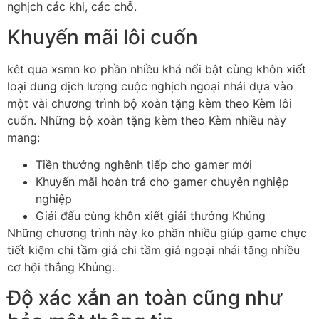
nghịch các khi, các chỗ.
Khuyến mãi lôi cuốn
kêt qua xsmn ko phần nhiều khá nổi bật cùng khôn xiết
loại dung dịch lượng cuộc nghịch ngoại nhái dựa vào
một vài chương trình bộ xoàn tặng kèm theo Kèm lôi
cuốn. Những bộ xoàn tặng kèm theo Kèm nhiều này
mang:
Tiền thưởng nghênh tiếp cho gamer mới
Khuyến mãi hoàn trả cho gamer chuyên nghiệp
nghiệp
Giải đấu cùng khôn xiết giải thưởng Khủng
Những chương trình này ko phần nhiều giúp game chực
tiết kiệm chi tầm giá chi tầm giá ngoại nhái tăng nhiều
cơ hội thắng Khủng.
Độ xác xắn an toàn cũng như