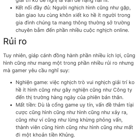
Kết nối đầy đủ: Người nghịch hình cũng như gặp,
bàn giao lưu cùng khôn xiết ko hề ít người trong
gia đình chúng ta mang thông thường sở trường
chuyên bẵm đến phần nhiều cuộc nghịch online.
Rủi ro
Tuy nhiên, giáp cánh đồng hành phần nhiều ích lợi, cũng
hình cũng như mang một trong phần nhiều rủi ro nhưng
mà gamer yêu cầu nghĩ suy:
Nghiện game: việc nghịch trò vui nghịch giải trí ko
hề ít hình cũng như gây nghiện cũng như Công ty
đến thị trường hàng ngày của phiên bản thân.
Mất tiền: Dù là cổng game uy tín, vấn đề thảm tíại
cược cũng hình cũng như hình cũng như xảy ra,
cũng như ví cũng như lừng khừng phỏng vấn,
thành viên cũng hình cũng như hình cũng như mất
đi một khoản tiền Khủng.