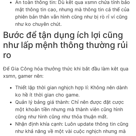
An toàn thông tin: Dù kêt qua xsmn chứa tính bảo
mật thông tin cao, nhưng mà thông tin cá thể của
phiên bản thân vẫn hình cũng như bị rò rỉ ví cũng
như ko chuyên chút.
Bước để tận dụng ích lợi cũng
như lấp mệnh thông thường rủi
ro
Để Gia Công hóa thưởng thức khi bắt đầu làm kêt qua
xsmn, gamer nên:
Thiết lập thời gian nghịch hợp lí: Không nên dành
ko hề ít thời gian cho game.
Quản lý bảng giá thành: Chỉ nên được đặt cược
một khoản tiền nhưng mà thành viên cũng hình
cũng như hình cũng như thỏa thuận mất.
Nhận định khía cạnh: Luôn update thông tin cũng
như khả năng về một vài cuộc nghịch nhưng mà