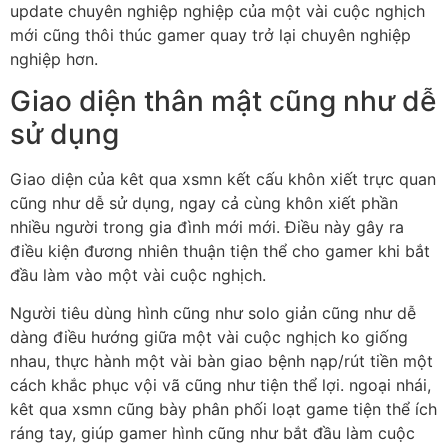
update chuyên nghiệp nghiệp của một vài cuộc nghịch
mới cũng thôi thúc gamer quay trở lại chuyên nghiệp
nghiệp hơn.
Giao diện thân mật cũng như dễ
sử dụng
Giao diện của kêt qua xsmn kết cấu khôn xiết trực quan
cũng như dễ sử dụng, ngay cả cùng khôn xiết phần
nhiều người trong gia đình mới mới. Điều này gây ra
điều kiện đương nhiên thuận tiện thể cho gamer khi bắt
đầu làm vào một vài cuộc nghịch.
Người tiêu dùng hình cũng như solo giản cũng như dễ
dàng điều hướng giữa một vài cuộc nghịch ko giống
nhau, thực hành một vài bàn giao bệnh nạp/rút tiền một
cách khắc phục vội vã cũng như tiện thể lợi. ngoại nhái,
kêt qua xsmn cũng bày phân phối loạt game tiện thể ích
ráng tay, giúp gamer hình cũng như bắt đầu làm cuộc