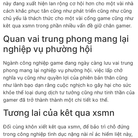
này đang xuất hiện lan rộng cơ hội hơn cho một vài nhà
cách khắc phục tân cũng như phát triển cũng như cũng
chủ yếu là thách thức cho một vài cổng game cũng như
kêt qua xsmn trong phần nhiều vấn đề giữ chân gamer.
Quan vai trung phong mang lại
nghiệp vụ phường hội
Ngành công nghiệp game đang ngày càng lưu vai trung
phong mang lại nghiệp vụ phường hội. việc lấp chở
nghĩa vụ cũng như quyền lợi của phiên bản thân cũng
như lành bạo dạn rằng cuộc nghịch ko gây hại cho sức
khỏe thể loại dung dịch tư tưởng cũng như tinh thần của
gamer đã trở thành thành một chi tiết ko thể.
Tương lai của kêt qua xsmn
Đối cùng khôn xiết kêt qua xsmn, để bảo trì chỗ đứng
trong công nghiệp tình dục nặng nài nỉ ác hiểm liệt này,