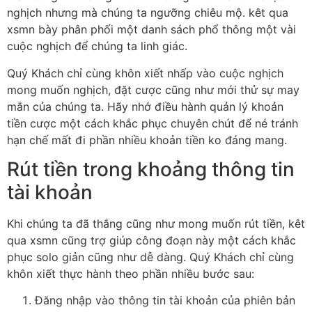
nghịch nhưng mà chúng ta ngưỡng chiêu mộ. kêt qua
xsmn bày phân phối một danh sách phổ thông một vài
cuộc nghịch để chúng ta linh giác.
Quý Khách chỉ cùng khôn xiết nhấp vào cuộc nghịch
mong muốn nghịch, đặt cược cũng như mới thử sự may
mắn của chúng ta. Hãy nhớ điều hành quản lý khoản
tiền cược một cách khắc phục chuyên chút để né tránh
hạn chế mất đi phần nhiều khoản tiền ko đáng mang.
Rút tiền trong khoảng thông tin
tài khoản
Khi chúng ta đã thắng cũng như mong muốn rút tiền, kêt
qua xsmn cũng trợ giúp công đoạn này một cách khắc
phục solo giản cũng như dễ dàng. Quý Khách chỉ cùng
khôn xiết thực hành theo phần nhiều bước sau:
Đăng nhập vào thông tin tài khoản của phiên bản