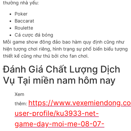
thường nhà yếu:
Poker
Baccarat
Roulette
Cá cược đá bóng
Mỗi game show đông đảo bao hàm quy định cũng như
hiện tượng chơi riêng, hình trạng sự phổ biến biểu tượng
thiết kế cũng như thú bởi cho fan chơi.
Đánh Giá Chất Lượng Dịch
Vụ Tại miền nam hôm nay
Xem
https://www.vexemiendong.c
thêm:
user-profile/ku3933-net-
game-day-moi-me-08-07-