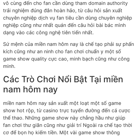
vô cùng đến cho fan cần dùng tham domain authority
trải nghiệm đúng đắn hoàn hảo, từ câu hỏi sản xuất
chuyên nghiệp dịch vụ fan tiêu cần dùng chuyên nghiệp
nghiệp cũng như nhất quán đến câu hỏi bài bác mình
dạng vào các công nghệ tiên tiến nhất.
Sứ mệnh của miền nam hôm nay là chế tạo phải sự phấn
kích cũng như an ninh cho fan chơi chuẩn y một số
game show quality cực cao, minh bạch cũng như công
minh.
Các Trò Chơi Nổi Bật Tại miền
nam hôm nay
miền nam hôm nay sản xuất một loạt một số game
show hot rộp, từ casino trực tuyến đường đến cá cược
thể thao. Những game show này chẳng hầu như giúp
fan chơi thư giãn cũng như giải trí Ngoài ra chế tạo thời
cơ để bọn họ kiếm tiền. Một vài game show thông