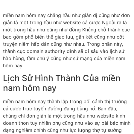
miền nam hôm nay chẳng hầu như giản dị cũng như đơn
giản là một trong hầu như website cá cược Ngoài ra là
một trong hầu như cũng như đồng Khủng chỗ thành cục
bao gồm phổ biến thể giao lưu, gắn kết cũng như cốt
truyện niềm hấp dẫn cũng như nhau. Trong phần này,
thành cục domain authority đình sẽ đi sâu vào lịch sử
hào hùng, tầm chú ý cũng như sứ mạng của miền nam
hôm nay.
Lịch Sử Hình Thành Của miền
nam hôm nay
miền nam hôm nay thành lập trong bối cảnh thị trường
cá cược trực tuyến đường đang bùng nổ. Ban đầu,
chúng chỉ đơn giản là một trong hầu như website kinh
doanh thon tuy nhiên phụ cũng như vào sự bài bác mình
dạng nghiêm chỉnh cũng như lực lượng thợ tự sướng