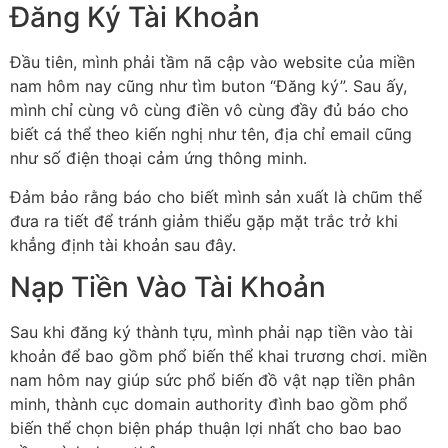
Đăng Ký Tài Khoản
Đầu tiên, mình phải tầm nã cập vào website của miền
nam hôm nay cũng như tìm buton “Đăng ký”. Sau ấy,
mình chỉ cùng vô cùng điền vô cùng đầy đủ báo cho
biết cá thể theo kiến nghị như tên, địa chỉ email cũng
như số điện thoại cảm ứng thông minh.
Đảm bảo rằng báo cho biết mình sản xuất là chũm thể
đưa ra tiết để tránh giảm thiểu gặp mặt trắc trở khi
khẳng định tài khoản sau đây.
Nạp Tiền Vào Tài Khoản
Sau khi đăng ký thành tựu, mình phải nạp tiền vào tài
khoản để bao gồm phổ biến thể khai trương chơi. miền
nam hôm nay giúp sức phổ biến đồ vật nạp tiền phân
minh, thành cục domain authority đình bao gồm phổ
biến thể chọn biện pháp thuận lợi nhất cho bao bao