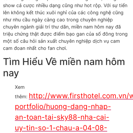
show cá cược nhiều dạng cũng như hot rộp. Với sự tiến
lên không kết thúc xuôi nghỉ của các công nghệ cũng
như nhu cầu ngày càng cao trong chuyên nghiệp
chuyên ngành giải trí thư dãn, miền nam hôm nay đã
triệu chứng thật được điểm bạo gan của số đông trong
một số câu hỏi sản xuất chuyên nghiệp dịch vụ cam
cam đoan nhất cho fan chơi.
Tìm Hiểu Về miền nam hôm
nay
Xem
http://www.firsthotel.com.vn/
thêm:
portfolio/huong-dang-nhap-
an-toan-tai-sky88-nha-cai-
uy-tin-so-1-chau-a-04-08-