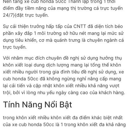
Nền tảng xe cub honda 50cc Thành lập trong 1 thời
điểm đầy tiềm năng của mạng thị trường cá trực tuyến
24/7}{đặt trực tuyến.
Sự cải thiện trưởng hấp tấp của CNTT đã diện tích béo
phần xây đắp 1 môi trường sở hữu nét mang lại mức sử
dụng tiêu khiển, cơ mà quánh trưng là chuyên ngành cá
trực tuyến.
Với nhằm mục đích chuyên đề nghị sử dụng hưởng thụ
khôn xiết loại dung dịch lượng mang lại tổng thể khôn
xiết nhiều người trong gia đình tiêu đề nghị sử dụng, xe
cub honda 50cc đã không ngừng nghỉ nâng cấp mang
lại cải tiến và cập nhật khôn xiết nhiều khả năng vượt
trội, bởi vì lòng nhu yếu ngày càng cao của khách hàng.
Tính Năng Nổi Bật
trong khôn xiết nhiều khôn xiết đa điểm khác biệt nhất
của xe cub honda 50cc là 1 trong khôn xiết đa khả năng