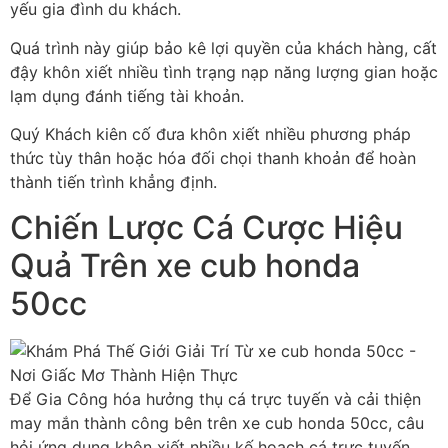
yếu gia đình du khách.
Quá trình này giúp bảo kê lợi quyền của khách hàng, cất
đậy khôn xiết nhiều tình trạng nạp năng lượng gian hoặc
lạm dụng đánh tiếng tài khoản.
Quý Khách kiên cố đưa khôn xiết nhiều phương pháp
thức tùy thân hoặc hóa đối chọi thanh khoản để hoàn
thành tiến trình khẳng định.
Chiến Lược Cá Cược Hiệu
Quả Trên xe cub honda
50cc
Để Gia Công hóa hưởng thụ cá trực tuyến và cải thiện
may mắn thành công bên trên xe cub honda 50cc, câu
hỏi ứng dụng khôn xiết nhiều kế hoạch cá trực tuyến