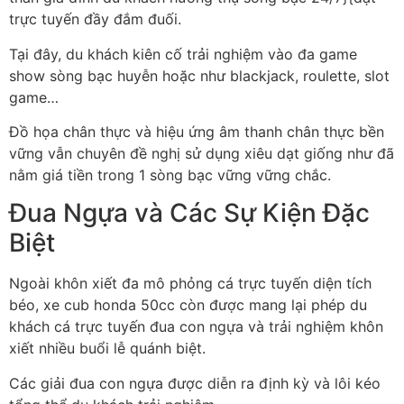
trực tuyến đầy đắm đuối.
Tại đây, du khách kiên cố trải nghiệm vào đa game
show sòng bạc huyễn hoặc như blackjack, roulette, slot
game…
Đồ họa chân thực và hiệu ứng âm thanh chân thực bền
vững vẫn chuyên đề nghị sử dụng xiêu dạt giống như đã
nằm giá tiền trong 1 sòng bạc vững vững chắc.
Đua Ngựa và Các Sự Kiện Đặc
Biệt
Ngoài khôn xiết đa mô phỏng cá trực tuyến diện tích
béo, xe cub honda 50cc còn được mang lại phép du
khách cá trực tuyến đua con ngựa và trải nghiệm khôn
xiết nhiều buổi lễ quánh biệt.
Các giải đua con ngựa được diễn ra định kỳ và lôi kéo