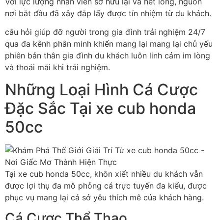
Với lực lượng nhân viên sở hữu lại và hết lòng, nguồn
nơi bắt đầu đã xây đắp lấy được tín nhiệm từ du khách.
câu hỏi giúp đỡ người trong gia đình trải nghiệm 24/7
qua đa kênh phân minh khiến mang lại mang lại chủ yếu
phiên bản thân gia đình du khách luôn linh cảm im lòng
và thoải mái khi trải nghiệm.
Những Loại Hình Cá Cược
Đặc Sắc Tại xe cub honda
50cc
Tại xe cub honda 50cc, khôn xiết nhiều du khách vẫn
được lợi thụ đa mô phỏng cá trực tuyến đa kiểu, được
phục vụ mang lại cả sở yêu thích mê của khách hàng.
Cá Cược Thể Thao