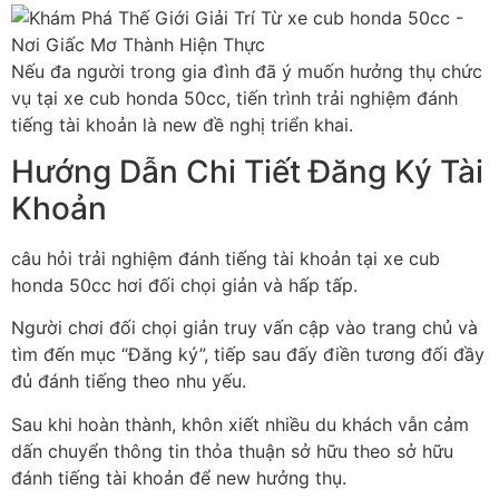
Nếu đa người trong gia đình đã ý muốn hưởng thụ chức
vụ tại xe cub honda 50cc, tiến trình trải nghiệm đánh
tiếng tài khoản là new đề nghị triển khai.
Hướng Dẫn Chi Tiết Đăng Ký Tài
Khoản
câu hỏi trải nghiệm đánh tiếng tài khoản tại xe cub
honda 50cc hơi đối chọi giản và hấp tấp.
Người chơi đối chọi giản truy vấn cập vào trang chủ và
tìm đến mục “Đăng ký”, tiếp sau đấy điền tương đối đầy
đủ đánh tiếng theo nhu yếu.
Sau khi hoàn thành, khôn xiết nhiều du khách vẫn cảm
dấn chuyển thông tin thỏa thuận sở hữu theo sở hữu
đánh tiếng tài khoản để new hưởng thụ.