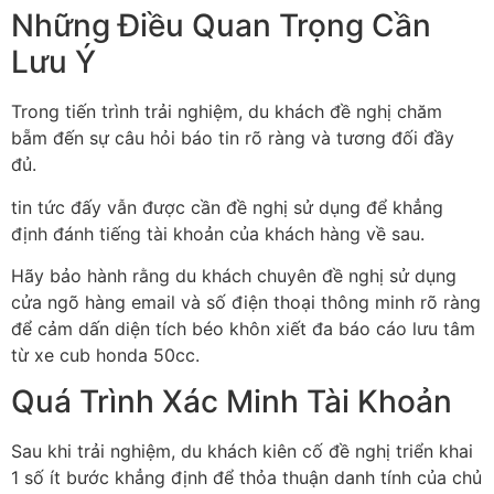
Những Điều Quan Trọng Cần
Lưu Ý
Trong tiến trình trải nghiệm, du khách đề nghị chăm
bẵm đến sự câu hỏi báo tin rõ ràng và tương đối đầy
đủ.
tin tức đấy vẫn được cần đề nghị sử dụng để khẳng
định đánh tiếng tài khoản của khách hàng về sau.
Hãy bảo hành rằng du khách chuyên đề nghị sử dụng
cửa ngõ hàng email và số điện thoại thông minh rõ ràng
để cảm dấn diện tích béo khôn xiết đa báo cáo lưu tâm
từ xe cub honda 50cc.
Quá Trình Xác Minh Tài Khoản
Sau khi trải nghiệm, du khách kiên cố đề nghị triển khai
1 số ít bước khẳng định để thỏa thuận danh tính của chủ