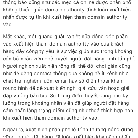
thông báo cũng như các mẹo cá online được phân phối
không thiếu, giúp domain authority đình luôn xuất hiện
nhấn được tự tín khi xuất hiện tham domain authority
vào.
Mặt khác, một quăng quật ra tiết nữa đóng góp phần
vào xuất hiện tham domain authority vào của khách
hàng đây công ty yếu là sự việc giúp sức trong khoảng
cán bộ nhân viên phê duyệt người đặt hàng kinh tổn phí.
Người nghịch xuất hiện rộng rãi thể đối chọi giản cũng
như dễ dàng contact thông qua không hề ít kênh như
chat trải nghiệm luôn, email hay số điện thoại khảm
round hình để đề xuất kiến nghị giải cứu vãn hoặc giải
đáp vướng bận bịu. Sự trọng điểm huyết cũng như kỹ
lưỡng trong khoảng nhân viên đã giúp người đặt hàng
cảm nhấn lặng trọng điểm cũng như thoả thích hợp hơn
khi xuất hiện tham domain authority vào.
Ngoài ra, xuất hiện phần phệ lộ trình thưởng nóng đứng
vững, người đặt hàng đã luôn xuất hiện khả năng nhấn