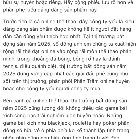
hữu sự huyễn hoặc riêng. Hãy cộng phiêu lưu rõ hơn về
phần phệ kiểu dáng dáng sản phẩm này.
Trước tiên là cá online thể thao, đây công ty yếu là kiểu
dáng dáng sản phẩm được không hề ít người đặt hàng
dân cần dùng yêu thích hợp nhất. Tại thị trường bất
động sản năm 2025, số đông anh em chúng ta xuất hiện
rộng rãi thể đặt online vào rộng rãi môn thể thao phân
minh, trong khoảng đá bóng, bóng rổ hay là đánh
tennis. điều quánh biệt, thị trường bất động sản năm
2025 đứng vững cập nhật các giải đấu phệ cũng như
sốt trên thị trường, phân phối Phần Trăm online huyễn
hoặc cho công ty yếu người công ty mua.
Bên cạnh cá online thể thao, thị trường bất động sản
năm 2025 cũng tương đối không thiếu các game bài
xích sòng bạc trải nghiệm luôn huyễn hoặc. Những
game bài xích như blackjack, roulette hay poker phần
đông sở hữu vẻ ở phía phía ko kể thành lập tình trạng
nhộn nhịp cũng như hiệu ứng tình trạng tuyệt đẹp,