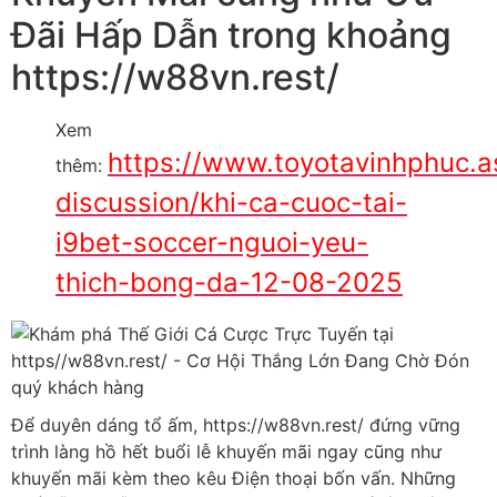
Đãi Hấp Dẫn trong khoảng
https://w88vn.rest/
Xem
https://www.toyotavinhphuc.a
thêm:
discussion/khi-ca-cuoc-tai-
i9bet-soccer-nguoi-yeu-
thich-bong-da-12-08-2025
Để duyên dáng tổ ấm, https://w88vn.rest/ đứng vững
trình làng hồ hết buổi lễ khuyến mãi ngay cũng như
khuyến mãi kèm theo kêu Điện thoại bốn vấn. Những