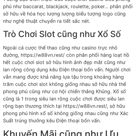
phú như baccarat, blackjack, roulette, poker… phân phối
sở hữu về hóa học lượng lượng biểu tượng logo cũng
như nghệ thuật chuyển ra tiết sắc nét.
Trò Chơi Slot cũng như Xổ Số
Ngoài cá cược thể thao cũng như casino trực nhỏ
đường, https://w88vn.rest/ còn phân phối hàng loạt hồ
hết cuộc chơi slot sở hữu hình ảnh đẹp mắt cũng như
lan rộng công dụng kêu Điện thoại bốn vấn. Người chơi
vẫn mang được khả năng lựa tậu trong khoảng hàng
trăm cuộc chơi slot không giống nhau sở hữu nhà thể
phong phú cũng như cơ hội chiến thắng Khủng. Xổ số
cũng là 1 trong siêu lan rộng cuộc chơi được siêu lan
rộng bạn thương thích tại https://w88vn.rest/, sở hữu
phong phú hình xổ số không giống nhau cũng như Xác
Suất trúng thưởng kêu Điện thoại bốn vấn.
Khuyến Mãi cũng như Ưu