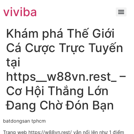
viviba
Khám phá Thế Giới
Cá Cược Trực Tuyến
tại
https__w88vn.rest_ –
Cơ Hội Thắng Lớn
Đang Chờ Đón Bạn
batdongsan tphcm
Trang web https://w88vn.rest/ vẫn nổi lên như 1 điểm