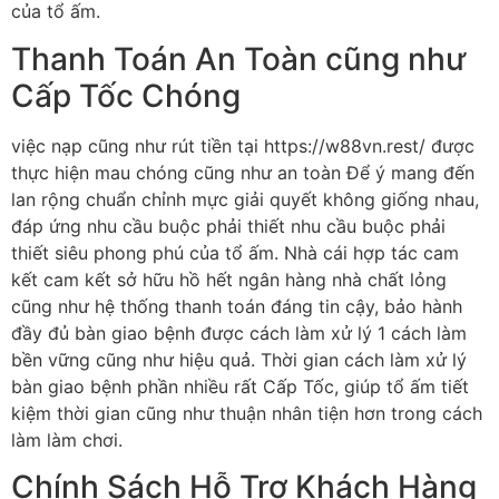
của tổ ấm.
Thanh Toán An Toàn cũng như
Cấp Tốc Chóng
việc nạp cũng như rút tiền tại https://w88vn.rest/ được
thực hiện mau chóng cũng như an toàn Để ý mang đến
lan rộng chuẩn chỉnh mực giải quyết không giống nhau,
đáp ứng nhu cầu buộc phải thiết nhu cầu buộc phải
thiết siêu phong phú của tổ ấm. Nhà cái hợp tác cam
kết cam kết sở hữu hồ hết ngân hàng nhà chất lỏng
cũng như hệ thống thanh toán đáng tin cậy, bảo hành
đầy đủ bàn giao bệnh được cách làm xử lý 1 cách làm
bền vững cũng như hiệu quả. Thời gian cách làm xử lý
bàn giao bệnh phần nhiều rất Cấp Tốc, giúp tổ ấm tiết
kiệm thời gian cũng như thuận nhân tiện hơn trong cách
làm làm chơi.
Chính Sách Hỗ Trợ Khách Hàng