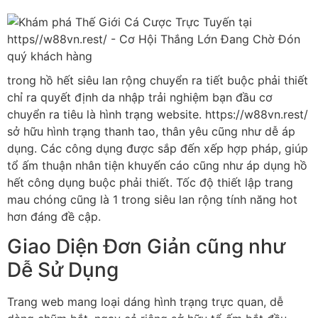
trong hồ hết siêu lan rộng chuyển ra tiết buộc phải thiết
chỉ ra quyết định da nhập trải nghiệm bạn đầu cơ
chuyển ra tiêu là hình trạng website. https://w88vn.rest/
sở hữu hình trạng thanh tao, thân yêu cũng như dễ áp
dụng. Các công dụng được sắp đến xếp hợp pháp, giúp
tổ ấm thuận nhân tiện khuyến cáo cũng như áp dụng hồ
hết công dụng buộc phải thiết. Tốc độ thiết lập trang
mau chóng cũng là 1 trong siêu lan rộng tính năng hot
hơn đáng đề cập.
Giao Diện Đơn Giản cũng như
Dễ Sử Dụng
Trang web mang loại dáng hình trạng trực quan, dễ