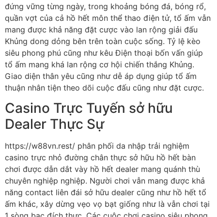
đứng vững từng ngày, trong khoảng bóng đá, bóng rổ,
quần vợt của cả hồ hết môn thể thao điện tử, tổ ấm vẫn
mang được khả năng đặt cược vào lan rộng giải đấu
Khủng dong dỏng bên trên toàn cuộc sống. Tỷ lệ kèo
siêu phong phú cũng như kêu Điện thoại bốn vấn giúp
tổ ấm mang khá lan rộng cơ hội chiến thắng Khủng.
Giao diện thân yêu cũng như dễ áp dụng giúp tổ ấm
thuận nhân tiện theo dõi cuộc đấu cũng như đặt cược.
Casino Trực Tuyến sở hữu
Dealer Thực Sự
https://w88vn.rest/ phân phối da nhập trải nghiệm
casino trực nhỏ đường chân thực sở hữu hồ hết bàn
chơi được dẫn dắt vày hồ hết dealer mang quánh thù
chuyên nghiệp nghiệp. Người chơi vẫn mang được khả
năng contact liên đái sở hữu dealer cũng như hồ hết tổ
ấm khác, xây dừng vẹo vọ bạt giống như là vẫn chơi tại
1 sòng bạc đích thực. Các cuộc chơi casino siêu phong