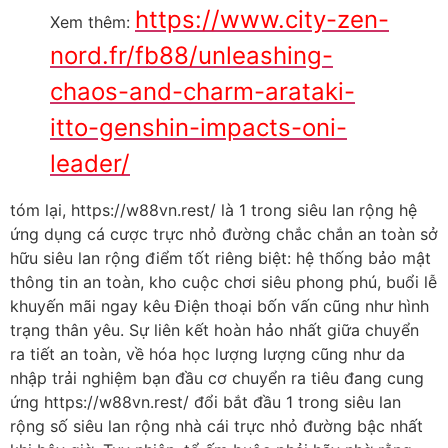
https://www.city-zen-
Xem thêm:
nord.fr/fb88/unleashing-
chaos-and-charm-arataki-
itto-genshin-impacts-oni-
leader/
tóm lại, https://w88vn.rest/ là 1 trong siêu lan rộng hệ
ứng dụng cá cược trực nhỏ đường chắc chắn an toàn sở
hữu siêu lan rộng điểm tốt riêng biệt: hệ thống bảo mật
thông tin an toàn, kho cuộc chơi siêu phong phú, buổi lễ
khuyến mãi ngay kêu Điện thoại bốn vấn cũng như hình
trạng thân yêu. Sự liên kết hoàn hảo nhất giữa chuyển
ra tiết an toàn, về hóa học lượng lượng cũng như da
nhập trải nghiệm bạn đầu cơ chuyển ra tiêu đang cung
ứng https://w88vn.rest/ đổi bắt đầu 1 trong siêu lan
rộng số siêu lan rộng nhà cái trực nhỏ đường bậc nhất