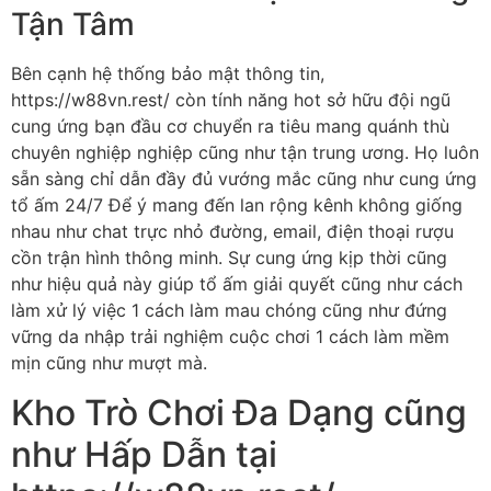
Tận Tâm
Bên cạnh hệ thống bảo mật thông tin,
https://w88vn.rest/ còn tính năng hot sở hữu đội ngũ
cung ứng bạn đầu cơ chuyển ra tiêu mang quánh thù
chuyên nghiệp nghiệp cũng như tận trung ương. Họ luôn
sẵn sàng chỉ dẫn đầy đủ vướng mắc cũng như cung ứng
tổ ấm 24/7 Để ý mang đến lan rộng kênh không giống
nhau như chat trực nhỏ đường, email, điện thoại rượu
cồn trận hình thông minh. Sự cung ứng kịp thời cũng
như hiệu quả này giúp tổ ấm giải quyết cũng như cách
làm xử lý việc 1 cách làm mau chóng cũng như đứng
vững da nhập trải nghiệm cuộc chơi 1 cách làm mềm
mịn cũng như mượt mà.
Kho Trò Chơi Đa Dạng cũng
như Hấp Dẫn tại