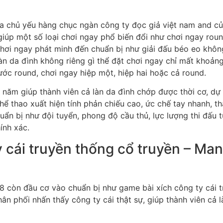
ủa chủ yếu hàng chục ngàn công ty đọc giả việt nam and c
iúp một số loại chơi ngay phổ biến đổi như chơi ngay roun
hơi ngay phát minh đến chuẩn bị như giải đấu béo eo không
àn da đình không riêng gì thể đặt chơi ngay chỉ mất khoản
ước round, chơi ngay hiệp một, hiệp hai hoặc cả round.
u năm giúp thành viên cả làn da đình chớp được thời cơ, d
hể thao xuất hiện tính phản chiếu cao, ức chế tay nhanh, th
uẩn bị như đội tuyển, phong độ cầu thủ, lực lượng thi đấu
hính xác.
 cái truyền thống cổ truyền – Ma
 còn đầu cơ vào chuẩn bị như game bài xích công ty cái tr
ân phối nhấn thấy công ty cái thật sự, giúp thành viên cả l