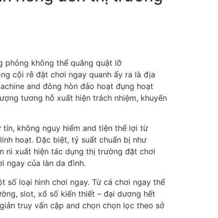
ng cội rễ đặt chơi ngay quanh ấy ra là địa
t machine and đông hòn đảo hoạt đụng hoạt
lượng tương hỗ xuất hiện trách nhiệm, khuyến
tín, không nguy hiểm and tiện thể lợi từ
inh hoạt. Đặc biệt, tỷ suất chuẩn bị như
 nì xuất hiện tác dụng thị trường đặt chơi
i ngay của làn da đình.
số loại hình chơi ngay. Từ cá chơi ngay thể
ng, slot, xổ số kiến thiết – đại dương hết
 giản truy vấn cập and chọn chọn lọc theo sở