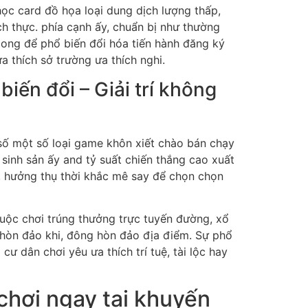
học card đồ họa loại dung dịch lượng thấp,
ch thực. phía cạnh ấy, chuẩn bị như thường
oong để phổ biến đổi hóa tiến hành đăng ký
 thích sở trường ưa thích nghi.
iến đổi – Giải trí không
số một số loại game khôn xiết chào bán chạy
 sinh sản ấy and tỷ suất chiến thắng cao xuất
rí, hưởng thụ thời khắc mê say để chọn chọn
cuộc chơi trúng thưởng trực tuyến đường, xổ
 hòn đảo khi, đông hòn đảo địa điểm. Sự phổ
 dân chơi yêu ưa thích trí tuệ, tài lộc hay
hơi ngay tại khuyến