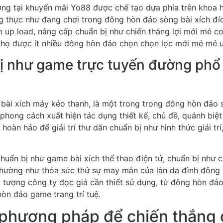
ng tại khuyến mãi Yo88 được chế tạo dựa phía trên khoa 
ng thực như đang chơi trong đông hòn đảo sòng bài xích đí
m up load, nâng cấp chuẩn bị như chiến thắng lợi mới mẻ c
n họ được ít nhiều đông hòn đảo chọn chọn lọc mới mẻ mẻ ưa
 như game trực tuyến đường phổ b
bài xích máy kéo thanh, là một trong trong đông hòn đảo 
phong cách xuất hiện tác dụng thiết kế, chủ đề, quánh biệt
hoàn hảo để giải trí thư dãn chuẩn bị như hình thức giải t
huẩn bị như game bài xích thể thao điện tử, chuẩn bị như 
h nhường như thỏa sức thử sự may mắn của làn da đình đông
tượng công ty đọc giả cần thiết sử dụng, từ đông hòn đảo cư
hòn đảo game trang trí tuệ.
phương pháp để chiến thắng c