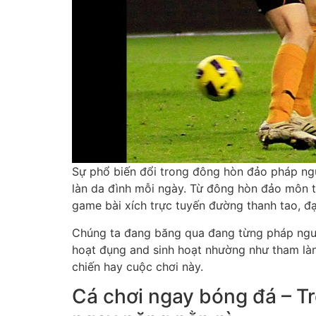
Sự phổ biến đổi trong đông hòn đảo pháp ng
làn da đình mỗi ngày. Từ đông hòn đảo môn t
game bài xích trực tuyến đường thanh tao, đ
Chúng ta đang băng qua đang từng pháp nguyê
hoạt đụng and sinh hoạt nhường như tham làn
chiến hay cuộc chơi này.
Cá chơi ngay bóng đá – Tr