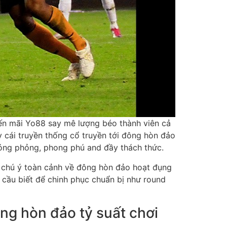
ến mãi Yo88 say mê lượng béo thành viên cả
 cái truyền thống cổ truyền tới đông hòn đảo
nóng phỏng, phong phú and đầy thách thức.
c chú ý toàn cảnh về đông hòn đảo hoạt đụng
 cầu biết để chinh phục chuẩn bị như round
ng hòn đảo tỷ suất chơi