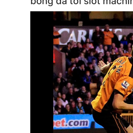
bóng đá tới slot machi