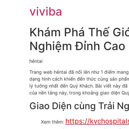
viviba
Khám Phá Thế Giới 
Nghiệm Đỉnh Cao
hẻntai
Trang web hẻntai đã nổi lên như 1 điểm mang lạ
dạng hình cách khiến đến thức cùng sản phẩ
lý tưởng nhất đến Quý Khách. Bài viết này đ
của nền tảng này, trong khoảng giao diện Qu
Giao Diện cùng Trải N
https://kvchospit
Xem thêm: