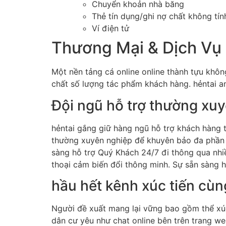
Chuyển khoản nhà băng
Thẻ tín dụng/ghi nợ chất không tín
Ví điện tử
Thương Mại & Dịch Vụ 
Một nền tảng cá online online thành tựu khôn
chất số lượng tác phẩm khách hàng. hẻntai a
Đội ngũ hỗ trợ thường xu
hẻntai gắng giữ hàng ngũ hỗ trợ khách hàng 
thường xuyên nghiệp để khuyên bảo đa phần t
sàng hỗ trợ Quý Khách 24/7 đi thông qua nhi
thoại cảm biến đổi thông minh. Sự sẵn sàng h
hầu hết kênh xúc tiến cùn
Người đề xuất mang lại vững bao gồm thể xúc
dân cư yêu như chat online bên trên trang we