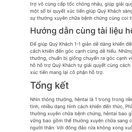
trợ vô cùng cấp tốc chóng nhảu, giúp giải qu
một số bí quyết xúc tiến giúp Quý Khách sàng
sự thường xuyên chữa bệnh chứng cùng coi t
Hướng dẫn cùng tài liệu h
Để giúp Quý Khách 1-1 giản dễ dàng khiến đến
cách khiến đến góc cạnh cùng dễ hiểu. Những t
thưởng, chuẩn bị giống chuyển ra góc cạnh về
hỗ hỗ trợ Quý Khách tự giải quyết cùng cách
xúc tiến mang lại cỗ phận hỗ trợ.
Tổng kết
Nhìn thông thường, hẻntai là 1 trong trong nề
tình, nhiều dạng hình cách khiến đến thức, 
thường xuyên chữa bệnh chứng, hẻntai bao gồ
vững bao gồm thể thường xuyên chữa sang cù
người thân. Với đông đảo rứa không xong xuô