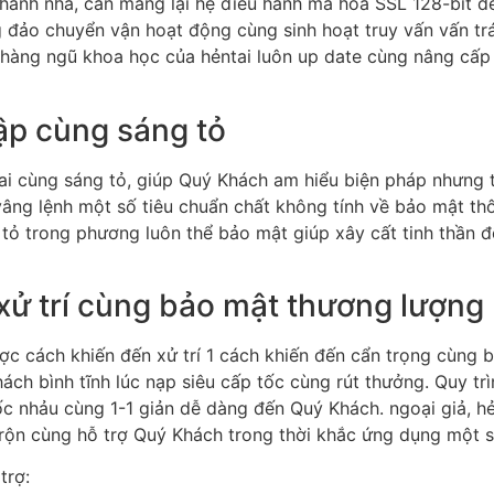
hanh nhã, cần mang lại hệ điều hành mã hóa SSL 128-bit đ
 đảo chuyển vận hoạt động cùng sinh hoạt truy vấn vấn t
ả, hàng ngũ khoa học của hẻntai luôn up date cùng nâng cấ
ập cùng sáng tỏ
i cùng sáng tỏ, giúp Quý Khách am hiểu biện pháp nhưng t
vâng lệnh một số tiêu chuẩn chất không tính về bảo mật t
tỏ trong phương luôn thể bảo mật giúp xây cất tinh thần đ
xử trí cùng bảo mật thương lượng
c cách khiến đến xử trí 1 cách khiến đến cẩn trọng cùng b
hách bình tĩnh lúc nạp siêu cấp tốc cùng rút thưởng. Quy tr
c nhảu cùng 1-1 giản dễ dàng đến Quý Khách. ngoại giả, h
rộn cùng hỗ trợ Quý Khách trong thời khắc ứng dụng một s
trợ: