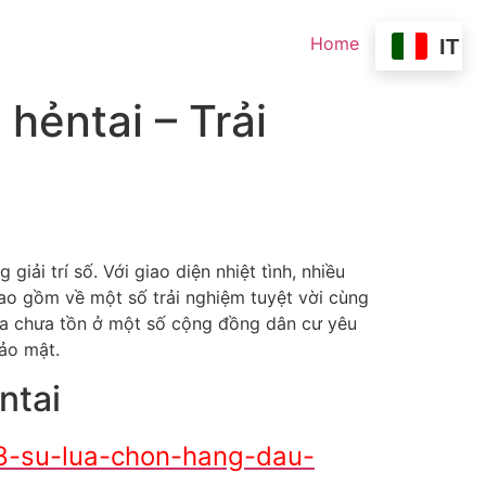
Home
IT
 hẻntai – Trải
iải trí số. Với giao diện nhiệt tình, nhiều
o gồm về một số trải nghiệm tuyệt vời cùng
qua chưa tồn ở một số cộng đồng dân cư yêu
ảo mật.
ntai
68-su-lua-chon-hang-dau-