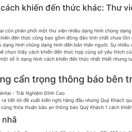
cách khiến đến thức khác: Thư vi
tai còn phân phối một thư viện nhiều dạng hình chủng dạn
 khiến đến thức cũng bao gồm đông đảo tính chất chưa tồn
ều dạng hình chủng dạng hình đến bản thân người. Sự nhiều
 chọn thấy cách khiến đến thức hợp cùng sở yêu thích của
g một số ít dạng hình cách khiến đến thức nhất thiết nhưn
ng cẩn trọng thông báo bên tr
ra tiết lời đề xuất kiến nghị hàng đầu nhưng Quý Khách qua
ày cùng thỏa thuận bảo an thông báo Quý Khách 1 cách khiế
 nhã