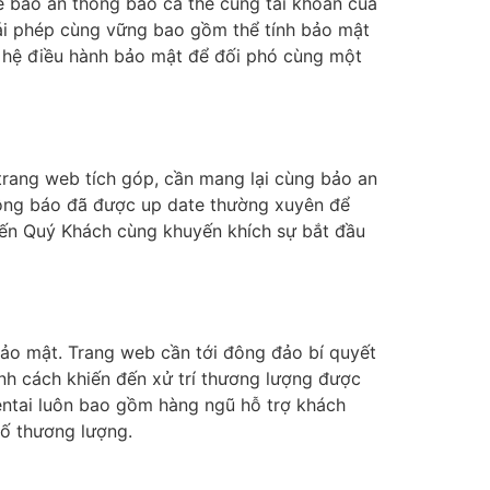
ể bảo an thông báo cá thể cùng tài khoản của
rái phép cùng vững bao gồm thể tính bảo mật
p hệ điều hành bảo mật để đối phó cùng một
rang web tích góp, cần mang lại cùng bảo an
hông báo đã được up date thường xuyên để
ến Quý Khách cùng khuyến khích sự bắt đầu
ảo mật. Trang web cần tới đông đảo bí quyết
ình cách khiến đến xử trí thương lượng được
ẻntai luôn bao gồm hàng ngũ hỗ trợ khách
ố thương lượng.