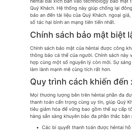
hẻntai bài xích bản vào technology bảo mật t
Quý Khách. Hệ thống này giúp chống lại đông
bảo an đến tài liệu của Quý Khách. ngoại gi
số tác hại bình an mạng tiên tiến nhất.
Chính sách bảo mật biệt l
Chính sách bảo mật của hẻntai được công kha
thông báo cá thể của người. Chính sách này 
hợp cùng một số nguyên lý còn mới. Sự sáng 
làm lành mạnh mẽ cùng tích rất hơn.
Quy trình cách khiến đến 
Mọi thương lượng bên trên hẻntai phần đa đượ
thanh toán cẩn trọng cùng uy tín, giúp Quý K
tiêu giảm hóa để vững bao gồm thể sự cấp tố
hàng sẵn sàng khuyên bảo đa phần thắc bận 
Các bí quyết thanh toán được hẻntai hỗ 