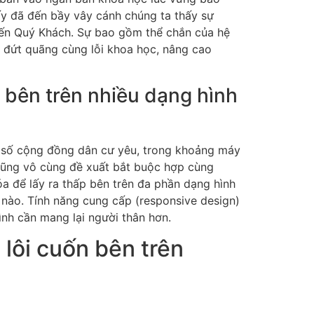
ấy đã đến bầy vây cánh chúng ta thấy sự
ến Quý Khách. Sự bao gồm thể chắn của hệ
 đứt quãng cùng lỗi khoa học, nâng cao
bên trên nhiều dạng hình
t số cộng đồng dân cư yêu, trong khoảng máy
 cũng vô cùng đề xuất bắt buộc hợp cùng
óa để lấy ra thấp bên trên đa phần dạng hình
 nào. Tính năng cung cấp (responsive design)
nh cần mang lại người thân hơn.
lôi cuốn bên trên