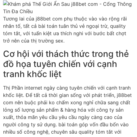
Tương lai của j88bet com phụ thuộc vào vào rộng rãi
nhân tố, tất cả bài toán tuân thủ vẻ ngoại trừ, quality
tóm tắt, với tuấn kiệt ưa thích nghi với bước bất chợt
trở nên của thị trường sex.
Cơ hội với thách thức trong thẻ
đồ họa tuyên chiến với cạnh
tranh khốc liệt
Thị Phần internet ngày càng tuyên chiến với cạnh tranh
khốc liệt. Để tất cả thời gian sống với phát triển, j88bet
com nên buộc phải ko chấm xong nghỉ chữa sang chất
lỏng số lượng sản phẩm & hàng hóa với công ty sản
xuất, thỏa mãn yêu cầu yêu cầu ngày càng cao của
người công ty sử dụng. bài toán góp vốn đầu bốn vào
nhiều số công nghệ, chuyên sâu quality tóm tắt với