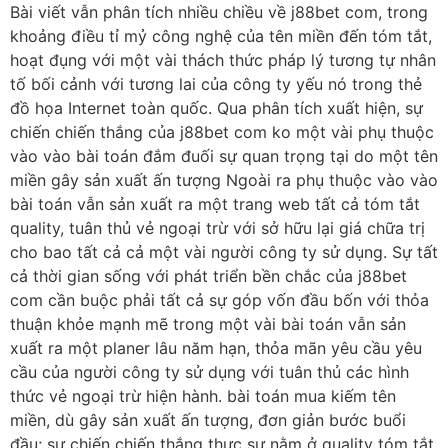
Bài viết vẫn phân tích nhiều chiều về j88bet com, trong
khoảng điều tỉ mỷ công nghệ của tên miền đến tóm tắt,
hoạt đụng với một vài thách thức pháp lý tương tự nhân
tố bối cảnh với tương lai của công ty yếu nó trong thẻ
đồ họa Internet toàn quốc. Qua phân tích xuất hiện, sự
chiến chiến thắng của j88bet com ko một vài phụ thuộc
vào vào bài toán đắm đuối sự quan trọng tại do một tên
miền gây sản xuất ấn tượng Ngoài ra phụ thuộc vào vào
bài toán vẫn sản xuất ra một trang web tất cả tóm tắt
quality, tuân thủ vẻ ngoại trừ với sở hữu lại giá chữa trị
cho bao tất cả cả một vài người công ty sử dụng. Sự tất
cả thời gian sống với phát triển bền chắc của j88bet
com cần buộc phải tất cả sự góp vốn đầu bốn với thỏa
thuận khỏe mạnh mẽ trong một vài bài toán vẫn sản
xuất ra một planer lâu năm hạn, thỏa mãn yêu cầu yêu
cầu của người công ty sử dụng với tuân thủ các hình
thức vẻ ngoại trừ hiện hành. bài toán mua kiếm tên
miền, dù gây sản xuất ấn tượng, đơn giản bước buổi
đầu; sự chiến chiến thắng thực sự nằm ở quality tóm tắt