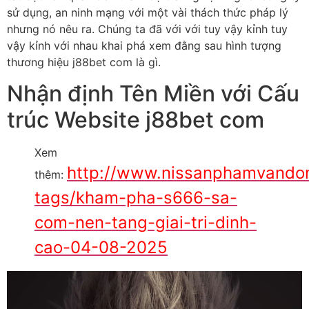
sử dụng, an ninh mạng với một vài thách thức pháp lý
nhưng nó nêu ra. Chúng ta đã với với tuy vậy kỉnh tuy
vậy kỉnh với nhau khai phá xem đằng sau hình tượng
thương hiệu j88bet com là gì.
Nhận định Tên Miền với Cấu
trúc Website j88bet com
Xem
http://www.nissanphamvando
thêm:
tags/kham-pha-s666-sa-
com-nen-tang-giai-tri-dinh-
cao-04-08-2025