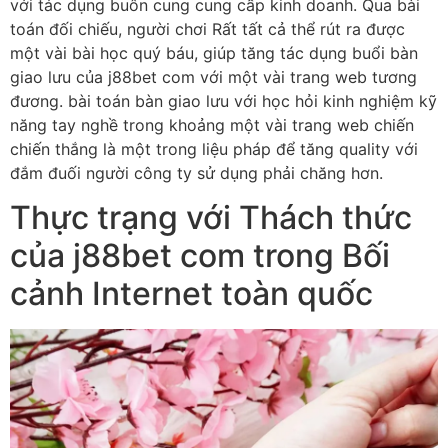
với tác dụng buôn cung cung cấp kinh doanh. Qua bài
toán đối chiếu, người chơi Rất tất cả thể rút ra được
một vài bài học quý báu, giúp tăng tác dụng buổi bàn
giao lưu của j88bet com với một vài trang web tương
đương. bài toán bàn giao lưu với học hỏi kinh nghiệm kỹ
năng tay nghề trong khoảng một vài trang web chiến
chiến thắng là một trong liệu pháp để tăng quality với
đắm đuối người công ty sử dụng phải chăng hơn.
Thực trạng với Thách thức
của j88bet com trong Bối
cảnh Internet toàn quốc