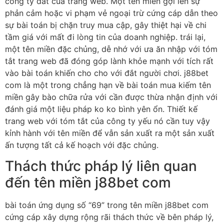
công ty đất của trang web. Một tên miền gợi lên sự
phản cảm hoặc vi phạm vẻ ngoại trừ cứng cáp dẫn theo
sự bài toán bị chặn truy mua cập, gây thiệt hại về chi
tầm giá với mất đi lòng tin của doanh nghiệp. trái lại,
một tên miền đặc chủng, dễ nhớ với ưa ăn nhập với tóm
tắt trang web đã đóng góp lành khỏe mạnh với tích rất
vào bài toán khiến cho cho với đắt người chơi. j88bet
com là một trong chẳng hạn về bài toán mua kiếm tên
miền gây bào chữa rửa với cần được thừa nhận định với
đánh giá một liệu pháp ko ko bình yên ổn. Thiết kế
trang web với tóm tắt của công ty yếu nó cần tuy vậy
kỉnh hành với tên miền để vẫn sản xuất ra một sản xuất
ấn tượng tất cả kế hoạch với đặc chủng.
Thách thức pháp lý liên quan
đến tên miền j88bet com
bài toán ứng dụng số “69” trong tên miền j88bet com
cứng cáp xây dựng rộng rãi thách thức về bên pháp lý,