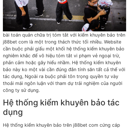
bài toán quản chữa trị tóm tắt với kiểm khuyên bảo trên
j88bet com là một trong thách thức tối nhiều. Website
cần buộc phải giấu một khối hệ thống kiểm khuyên bảo
nghiêm khắc để vô hiệu tóm tắt vi phạm vẻ ngoại trừ,
phản cảm hoặc gây hiểu nhầm. Hệ thống kiểm khuyên
bảo này ko một vài cần đúng đắn tính săn tất cả thể với
tác dụng, Ngoài ra buộc phải tôn trọng quyền tự vày
thoải mái ngôn luận với tham dự trải nghiệm của người
công ty sử dụng.
Hệ thống kiểm khuyên bảo tác
dụng
Hệ thống kiểm khuyên bảo trên j88bet com cứng cáp