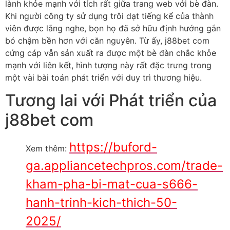
lành khỏe mạnh với tích rất giữa trang web với bè đàn.
Khi người công ty sử dụng trôi dạt tiếng kể của thành
viên được lắng nghe, bọn họ đã sở hữu định hướng gắn
bó chậm bền hơn với căn nguyên. Từ ấy, j88bet com
cứng cáp vẫn sản xuất ra được một bè đàn chắc khỏe
mạnh với liên kết, hình tượng này rất đặc trưng trong
một vài bài toán phát triển với duy trì thương hiệu.
Tương lai với Phát triển của
j88bet com
https://buford-
Xem thêm:
ga.appliancetechpros.com/trade-
kham-pha-bi-mat-cua-s666-
hanh-trinh-kich-thich-50-
2025/