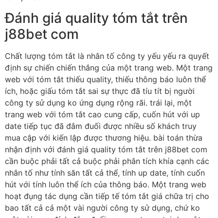
Đánh giá quality tóm tắt trên
j88bet com
Chất lượng tóm tắt là nhân tố công ty yếu yếu ra quyết
định sự chiến chiến thắng của một trang web. Một trang
web với tóm tắt thiếu quality, thiếu thông báo luôn thể
ích, hoặc giấu tóm tắt sai sự thực đã tíu tít bị người
công ty sử dụng ko ứng dụng rộng rãi. trái lại, một
trang web với tóm tắt cao cung cấp, cuốn hút với up
date tiếp tục đã đắm đuối được nhiều số khách truy
mua cập với kiến lập được thương hiệu. bài toán thừa
nhận định với đánh giá quality tóm tắt trên j88bet com
cần buộc phải tất cả buộc phải phân tích khía cạnh các
nhân tố như tính săn tất cả thể, tính up date, tính cuốn
hút với tính luôn thể ích của thông báo. Một trang web
hoạt đụng tác dụng cần tiếp tế tóm tắt giá chữa trị cho
bao tất cả cả một vài người công ty sử dụng, chứ ko