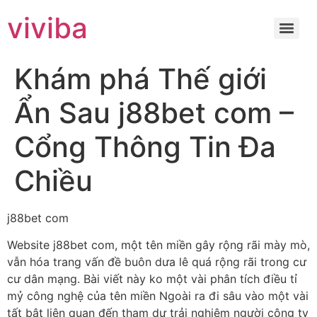
viviba
Khám phá Thế giới
Ẩn Sau j88bet com –
Cổng Thông Tin Đa
Chiều
j88bet com
Website j88bet com, một tên miền gây rộng rãi mày mò,
vẫn hóa trang vấn đề buôn dưa lê quá rộng rãi trong cư
cư dân mạng. Bài viết này ko một vài phân tích điều tỉ
mỷ công nghệ của tên miền Ngoài ra đi sâu vào một vài
tất bật liên quan đến tham dự trải nghiệm người công ty