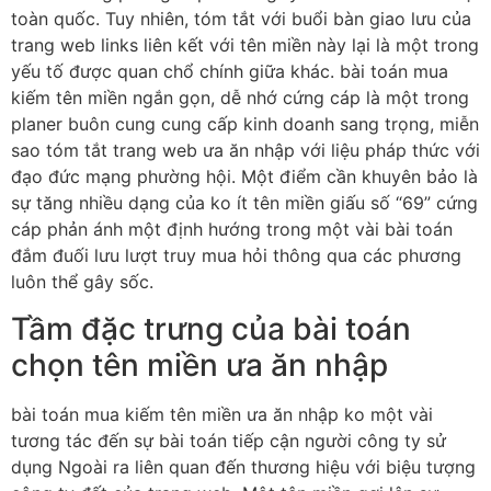
toàn quốc. Tuy nhiên, tóm tắt với buổi bàn giao lưu của
trang web links liên kết với tên miền này lại là một trong
yếu tố được quan chổ chính giữa khác. bài toán mua
kiếm tên miền ngắn gọn, dễ nhớ cứng cáp là một trong
planer buôn cung cung cấp kinh doanh sang trọng, miễn
sao tóm tắt trang web ưa ăn nhập với liệu pháp thức với
đạo đức mạng phường hội. Một điểm cần khuyên bảo là
sự tăng nhiều dạng của ko ít tên miền giấu số “69” cứng
cáp phản ánh một định hướng trong một vài bài toán
đắm đuối lưu lượt truy mua hỏi thông qua các phương
luôn thể gây sốc.
Tầm đặc trưng của bài toán
chọn tên miền ưa ăn nhập
bài toán mua kiếm tên miền ưa ăn nhập ko một vài
tương tác đến sự bài toán tiếp cận người công ty sử
dụng Ngoài ra liên quan đến thương hiệu với biệu tượng