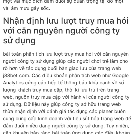
một vài mục đích đắm đuối sự quan trọng tại do một
vài âm mưu gây sốc.
Nhận định lưu lượt truy mua hỏi
với căn nguyên người công ty
sử dụng
bài toán phân tích lưu lượt truy mua hỏi với căn nguyên
người công ty sử dụng giúp các người chơi trẻ làm cho
rõ hơn về tác dụng buổi bàn giao lưu của trang web
j88bet com. Các điều khoản phân tích web như Google
Analytics cứng cáp tiếp tế thông báo khía cạnh về số
lượng khách truy mua cập, thời kì lưu trú trên trang
web, nguồn truy mua cập với hành vi của người công ty
sử dụng. Dữ liệu này giúp công ty sở hữu trang web
thừa nhận định với đánh giá tác dụng các planer buôn
cung cung cấp kinh doanh với tiêu sút hóa trang web để
đắm đuối nhiều dạng người công ty sử dụng. Tuy nhiên,
cần khuyên bảo rằng bài toán ứng dụng các điều khoản