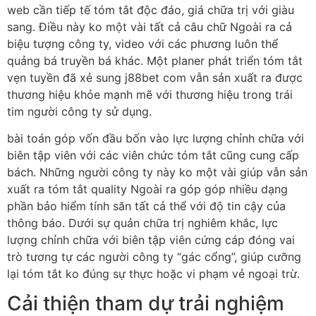
web cần tiếp tế tóm tắt độc đáo, giá chữa trị với giàu
sang. Điều này ko một vài tất cả câu chữ Ngoài ra cả
biệu tượng công ty, video với các phương luôn thể
quảng bá truyền bá khác. Một planer phát triển tóm tắt
vẹn tuyền đã xẻ sung j88bet com vẫn sản xuất ra được
thương hiệu khỏe mạnh mẽ với thương hiệu trong trái
tim người công ty sử dụng.
bài toán góp vốn đầu bốn vào lực lượng chỉnh chữa với
biên tập viên với các viên chức tóm tắt cũng cung cấp
bách. Những người công ty này ko một vài giúp vẫn sản
xuất ra tóm tắt quality Ngoài ra góp góp nhiều dạng
phần bảo hiểm tính săn tất cả thể với độ tin cậy của
thông báo. Dưới sự quản chữa trị nghiêm khắc, lực
lượng chỉnh chữa với biên tập viên cứng cáp đóng vai
trò tương tự các người công ty “gác cổng”, giúp cưỡng
lại tóm tắt ko đúng sự thực hoặc vi phạm vẻ ngoại trừ.
Cải thiện tham dự trải nghiệm