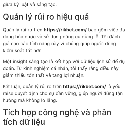
giữa kỷ luật và sáng tạo.
Quản lý rủi ro hiệu quả
Quản lý rủi ro trên
https://rikbet.com/
bao gồm việc đa
dạng hóa cược và sử dụng công cụ dừng lỗ. Tôi đánh
giá cao các tính năng này vì chúng giúp người dùng
kiểm soát tốt hơn.
Một insight sáng tạo là kết hợp với dữ liệu lịch sử để dự
đoán. Từ kinh nghiệm cá nhân, tôi thấy rằng điều này
giảm thiểu tổn thất và tăng lợi nhuận.
Kết luận, quản lý rủi ro trên
https://rikbet.com/
là yếu
raise quyết định cho sự bền vững, giúp người dùng tận
hưởng mà không lo lắng.
Tích hợp công nghệ và phân
tích dữ liệu