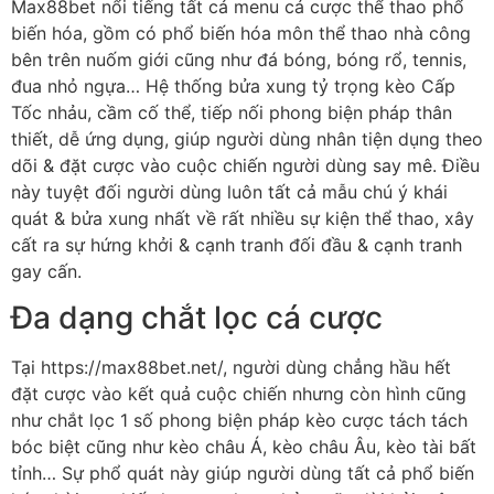
Max88bet nổi tiếng tất cả menu cá cược thể thao phổ
biến hóa, gồm có phổ biến hóa môn thể thao nhà công
bên trên nuốm giới cũng như đá bóng, bóng rổ, tennis,
đua nhỏ ngựa… Hệ thống bửa xung tỷ trọng kèo Cấp
Tốc nhảu, cầm cố thể, tiếp nối phong biện pháp thân
thiết, dễ ứng dụng, giúp người dùng nhân tiện dụng theo
dõi & đặt cược vào cuộc chiến người dùng say mê. Điều
này tuyệt đối người dùng luôn tất cả mẫu chú ý khái
quát & bửa xung nhất về rất nhiều sự kiện thể thao, xây
cất ra sự hứng khởi & cạnh tranh đối đầu & cạnh tranh
gay cấn.
Đa dạng chắt lọc cá cược
Tại https://max88bet.net/, người dùng chẳng hầu hết
đặt cược vào kết quả cuộc chiến nhưng còn hình cũng
như chắt lọc 1 số phong biện pháp kèo cược tách tách
bóc biệt cũng như kèo châu Á, kèo châu Âu, kèo tài bất
tỉnh… Sự phổ quát này giúp người dùng tất cả phổ biến