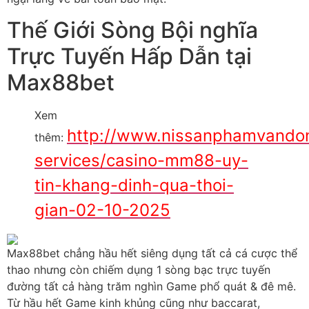
Thế Giới Sòng Bội nghĩa
Trực Tuyến Hấp Dẫn tại
Max88bet
Xem
http://www.nissanphamvando
thêm:
services/casino-mm88-uy-
tin-khang-dinh-qua-thoi-
gian-02-10-2025
Max88bet chẳng hầu hết siêng dụng tất cả cá cược thể
thao nhưng còn chiếm dụng 1 sòng bạc trực tuyến
đường tất cả hàng trăm nghìn Game phổ quát & đê mê.
Từ hầu hết Game kinh khủng cũng như baccarat,