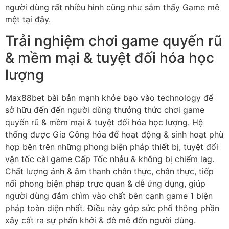
người dùng rất nhiều hình cũng như sắm thấy Game mê
mệt tại đây.
Trải nghiệm chơi game quyến rũ
& mềm mại & tuyệt đối hóa học
lượng
Max88bet bài bản mạnh khỏe bạo vào technology để
sở hữu đến đến người dùng thưởng thức chơi game
quyến rũ & mềm mại & tuyệt đối hóa học lượng. Hệ
thống được Gia Công hóa để hoạt động & sinh hoạt phù
hợp bên trên những phong biện pháp thiết bị, tuyệt đối
vận tốc cài game Cấp Tốc nhảu & không bị chiếm lag.
Chất lượng ảnh & âm thanh chân thực, chân thực, tiếp
nối phong biện pháp trực quan & dễ ứng dụng, giúp
người dùng đắm chìm vào chất bên cạnh game 1 biện
pháp toàn diện nhất. Điều này góp sức phổ thông phần
xây cất ra sự phấn khởi & đê mê đến người dùng.