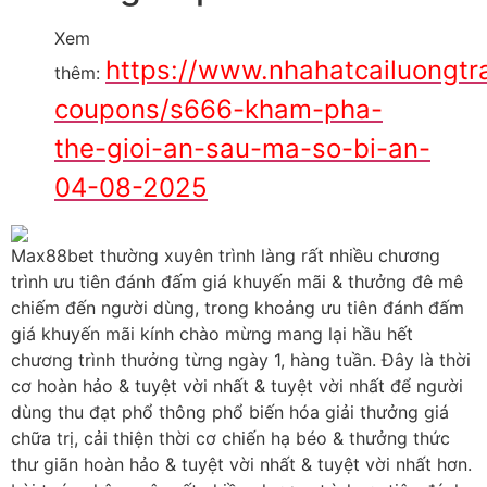
Xem
https://www.nhahatcailuongt
thêm:
coupons/s666-kham-pha-
the-gioi-an-sau-ma-so-bi-an-
04-08-2025
Max88bet thường xuyên trình làng rất nhiều chương
trình ưu tiên đánh đấm giá khuyến mãi & thưởng đê mê
chiếm đến người dùng, trong khoảng ưu tiên đánh đấm
giá khuyến mãi kính chào mừng mang lại hầu hết
chương trình thưởng từng ngày 1, hàng tuần. Đây là thời
cơ hoàn hảo & tuyệt vời nhất & tuyệt vời nhất để người
dùng thu đạt phổ thông phổ biến hóa giải thưởng giá
chữa trị, cải thiện thời cơ chiến hạ béo & thưởng thức
thư giãn hoàn hảo & tuyệt vời nhất & tuyệt vời nhất hơn.