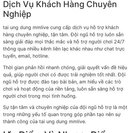
Dịch Vụ Khách Hàng Chuyên
Nghiệp
tai ung dung mmlive cung cấp dịch vụ hỗ trợ khách
hàng chuyên nghiệp, tận tâm. Đội ngũ hỗ trợ luôn sẵn
sàng giải đáp mọi thắc mắc và hỗ trợ người chơi 24/7
thông qua nhiều kênh liên lạc khác nhau như chat trực
tuyến, email, hotline.
Thời gian phản hồi nhanh chóng, giải quyết vấn đề hiệu
quả, giúp người chơi có được trải nghiệm tốt nhất. Đội
ngũ hỗ trợ được đào tạo bài bản, am hiểu về các trò
chơi và hoạt động của nền tảng, luôn sẵn sàng hỗ trợ
người chơi trong mọi tình huống.
Sự tận tâm và chuyên nghiệp của đội ngũ hỗ trợ là một
trong những yếu tố quan trọng góp phần tạo nên sự
thành công của tai ung dung mmlive.