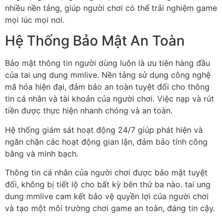
nhiều nền tảng, giúp người chơi có thể trải nghiệm game
mọi lúc mọi nơi.
Hệ Thống Bảo Mật An Toàn
Bảo mật thông tin người dùng luôn là ưu tiên hàng đầu
của tai ung dung mmlive. Nền tảng sử dụng công nghệ
mã hóa hiện đại, đảm bảo an toàn tuyệt đối cho thông
tin cá nhân và tài khoản của người chơi. Việc nạp và rút
tiền được thực hiện nhanh chóng và an toàn.
Hệ thống giám sát hoạt động 24/7 giúp phát hiện và
ngăn chặn các hoạt động gian lận, đảm bảo tính công
bằng và minh bạch.
Thông tin cá nhân của người chơi được bảo mật tuyệt
đối, không bị tiết lộ cho bất kỳ bên thứ ba nào. tai ung
dung mmlive cam kết bảo vệ quyền lợi của người chơi
và tạo một môi trường chơi game an toàn, đáng tin cậy.