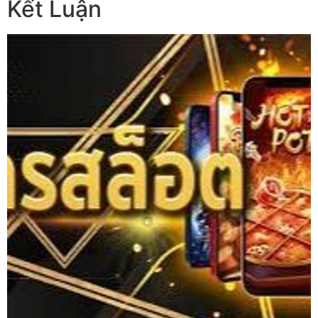
Kết Luận