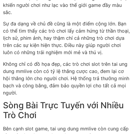
khiến người chơi như lạc vào thế giới game đầy màu
sắc.
Sự đa dạng về chủ đề cũng là một điểm cộng lớn. Bạn
có thể tìm thấy các trò chơi lấy cảm hứng từ thần thoại,
lịch sử, phim ảnh, hay thậm chí cả những trò chơi dựa
trên các sự kiện hiện thực. Điều này giúp người chơi
luôn có những trải nghiệm mới mẻ và thú vị.
Không chỉ có đồ họa đẹp, các trò chơi slot trên tai ung
dung mmlive còn có tỷ lệ thắng cược cao, đem lại cơ
hội thắng lớn cho người chơi. Hệ thống trả thưởng minh
bạch và công bằng, đảm bảo quyền lợi cho tất cả mọi
người.
Sòng Bài Trực Tuyến với Nhiều
Trò Chơi
Bên cạnh slot game, tai ung dung mmlive còn cung cấp