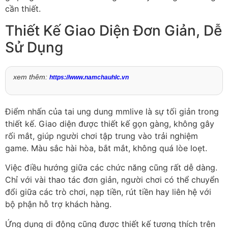
cần thiết.
Thiết Kế Giao Diện Đơn Giản, Dễ
Sử Dụng
xem thêm:
https://www.namchauhlc.vn
Điểm nhấn của tai ung dung mmlive là sự tối giản trong
thiết kế. Giao diện được thiết kế gọn gàng, không gây
rối mắt, giúp người chơi tập trung vào trải nghiệm
game. Màu sắc hài hòa, bắt mắt, không quá lòe loẹt.
Việc điều hướng giữa các chức năng cũng rất dễ dàng.
Chỉ với vài thao tác đơn giản, người chơi có thể chuyển
đổi giữa các trò chơi, nạp tiền, rút tiền hay liên hệ với
bộ phận hỗ trợ khách hàng.
Ứng dụng di động cũng được thiết kế tương thích trên