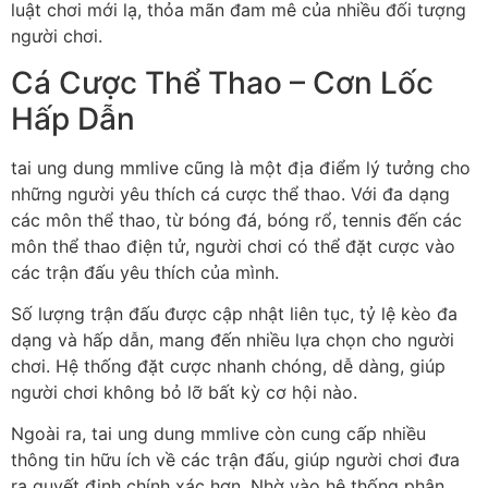
luật chơi mới lạ, thỏa mãn đam mê của nhiều đối tượng
người chơi.
Cá Cược Thể Thao – Cơn Lốc
Hấp Dẫn
tai ung dung mmlive cũng là một địa điểm lý tưởng cho
những người yêu thích cá cược thể thao. Với đa dạng
các môn thể thao, từ bóng đá, bóng rổ, tennis đến các
môn thể thao điện tử, người chơi có thể đặt cược vào
các trận đấu yêu thích của mình.
Số lượng trận đấu được cập nhật liên tục, tỷ lệ kèo đa
dạng và hấp dẫn, mang đến nhiều lựa chọn cho người
chơi. Hệ thống đặt cược nhanh chóng, dễ dàng, giúp
người chơi không bỏ lỡ bất kỳ cơ hội nào.
Ngoài ra, tai ung dung mmlive còn cung cấp nhiều
thông tin hữu ích về các trận đấu, giúp người chơi đưa
ra quyết định chính xác hơn. Nhờ vào hệ thống phân