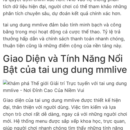
tích dữ liệu hiện đại, người chơi có thể tham khảo những
phân tích chuyên sâu, dự đoán kết quả chính xác hơn.
tai ung dung mmlive đảm bảo tính minh bạch và công
bằng trong mọi hoạt động cá cược thể thao. Tỷ lệ trả
thưởng hấp dẫn và chính sách thanh toán nhanh chóng,
thuận tiện cũng là những điểm cộng của nền tảng này.
Giao Diện và Tính Năng Nổi
Bật của tai ung dung mmlive
Giao diện của tai ung dung mmlive được thiết kế hiện
đại, thân thiện với người dùng. Việc tìm kiếm và lựa
chọn trò chơi rất dễ dàng, ngay cả với những người chơi
mới. Hệ thống menu được sắp xếp khoa học, trực quan,
giúp người chơi nhanh chóng tìm thấy những tính năng