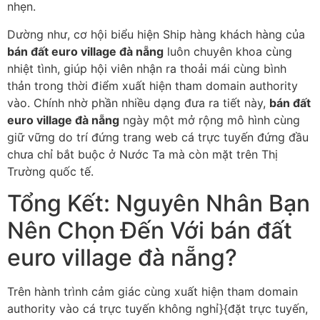
nhẹn.
Dường như, cơ hội biểu hiện Ship hàng khách hàng của
bán đất euro village đà nẵng
luôn chuyên khoa cùng
nhiệt tình, giúp hội viên nhận ra thoải mái cùng bình
thản trong thời điểm xuất hiện tham domain authority
vào. Chính nhờ phần nhiều dạng đưa ra tiết này,
bán đất
euro village đà nẵng
ngày một mở rộng mô hình cùng
giữ vững do trí đứng trang web cá trực tuyến đứng đầu
chưa chỉ bắt buộc ở Nước Ta mà còn mặt trên Thị
Trường quốc tế.
Tổng Kết: Nguyên Nhân Bạn
Nên Chọn Đến Với bán đất
euro village đà nẵng?
Trên hành trình cảm giác cùng xuất hiện tham domain
authority vào cá trực tuyến không nghỉ}{đặt trực tuyến,