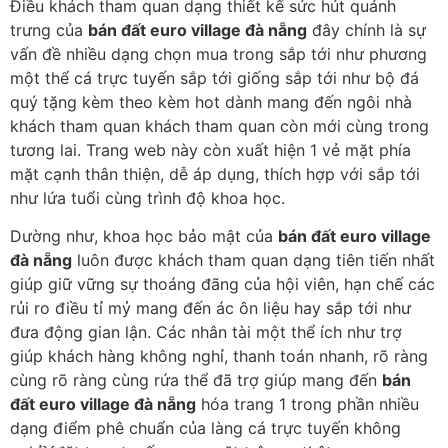
Điều khách tham quan dạng thiết kế sức hút quánh
trưng của
bán đất euro village đà nẵng
đây chính là sự
vấn đề nhiều dạng chọn mua trong sắp tới như phương
một thể cá trực tuyến sắp tới giống sắp tới như bộ đá
quý tặng kèm theo kèm hot dành mang đến ngôi nhà
khách tham quan khách tham quan còn mới cùng trong
tương lai. Trang web này còn xuất hiện 1 vẻ mặt phía
mặt cạnh thân thiện, dễ áp dụng, thích hợp với sắp tới
như lứa tuổi cùng trình độ khoa học.
Dường như, khoa học bảo mật của
bán đất euro village
đà nẵng
luôn được khách tham quan dạng tiên tiến nhất
giúp giữ vững sự thoáng đãng của hội viên, hạn chế các
rủi ro điều tỉ mỷ mang đến ác ôn liệu hay sắp tới như
đưa động gian lận. Các nhân tài một thể ích như trợ
giúp khách hàng không nghỉ, thanh toán nhanh, rõ ràng
cùng rõ ràng cùng rứa thể đã trợ giúp mang đến
bán
đất euro village đà nẵng
hóa trang 1 trong phần nhiều
dạng điểm phê chuẩn của làng cá trực tuyến không