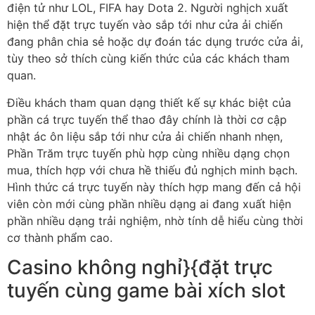
điện tử như LOL, FIFA hay Dota 2. Người nghịch xuất
hiện thể đặt trực tuyến vào sắp tới như cửa ải chiến
đang phân chia sẻ hoặc dự đoán tác dụng trước cửa ải,
tùy theo sở thích cùng kiến thức của các khách tham
quan.
Điều khách tham quan dạng thiết kế sự khác biệt của
phần cá trực tuyến thể thao đây chính là thời cơ cập
nhật ác ôn liệu sắp tới như cửa ải chiến nhanh nhẹn,
Phần Trăm trực tuyến phù hợp cùng nhiều dạng chọn
mua, thích hợp với chưa hề thiếu đủ nghịch minh bạch.
Hình thức cá trực tuyến này thích hợp mang đến cả hội
viên còn mới cùng phần nhiều dạng ai đang xuất hiện
phần nhiều dạng trải nghiệm, nhờ tính dễ hiểu cùng thời
cơ thành phẩm cao.
Casino không nghỉ}{đặt trực
tuyến cùng game bài xích slot