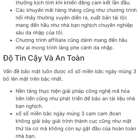
thưởng kịch tính khi khiến đăng cam kết lần đầu.
Các khuyến mãi hàng tháng cũng như chương trình
nổi nhảy thường xuyên diễn ra, xuất bản tài lộc
mang đến hầu như nhà bạn nghịch chuyên nghiệp
sâu da nhập của tôi.
Chương trình affiliate cũng dành mang đến hầu
như ai mong trình làng phe cánh da nhập.
Độ Tin Cậy Và An Toàn
Vấn đề bảo mật luôn được xổ số miền bắc ngày mùng 3
bỏ lên mặt trên bậc nhất.
Nền tảng thực hiện giải pháp công nghệ mã hóa
tiên tiến cũng như phát triển để bảo an tài liệu nhà
bạn nghịch.
xổ số miền bắc ngày mùng 3 cam cam đoan
không giải bày giải trình thành cục cũng như mặt
thứ tía cơ mà không còn sự gật đầu của hoàn toàn
nhà bạn.