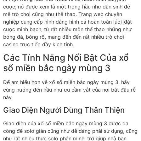
cược; nó được xem là một trong hầu như dân sinh đê
mê trò chơi cũng như thể thao. Trang web chuyên
nghiệp cung cấp hình dáng hình cá hoàn toàn lúc}{đặt
cược minh bạch, từ rất nhiều môn thể thao những như
bóng đá, bóng rổ, mang đến đến rất nhiều trò chơi
casino trực tiếp đầy kịch tính.
Các Tính Năng Nổi Bật Của xổ
số miền bắc ngày mùng 3
Để am hiểu hơn về xổ số miền bắc ngày mùng 3, hãy
cùng hướng đến hầu như ưu cầm vắt của nơi bắt đầu rễ
này.
Giao Diện Người Dùng Thân Thiện
Giao diện của xổ số miền bắc ngày mùng 3 được da
công để solo giản cũng như dễ dàng phải sử dụng, cũng
như rất nhiều thực solo phân minh, trợ giúp nhà bạn