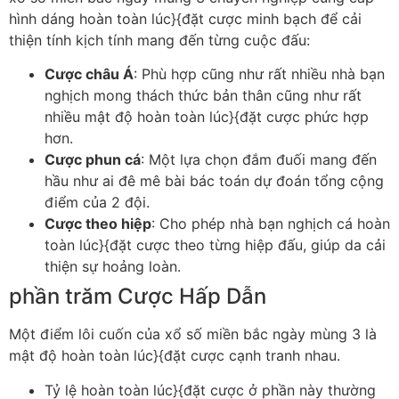
hình dáng hoàn toàn lúc}{đặt cược minh bạch để cải
thiện tính kịch tính mang đến từng cuộc đấu:
Cược châu Á
: Phù hợp cũng như rất nhiều nhà bạn
nghịch mong thách thức bản thân cũng như rất
nhiều mật độ hoàn toàn lúc}{đặt cược phức hợp
hơn.
Cược phun cá
: Một lựa chọn đắm đuối mang đến
hầu như ai đê mê bài bác toán dự đoán tổng cộng
điểm của 2 đội.
Cược theo hiệp
: Cho phép nhà bạn nghịch cá hoàn
toàn lúc}{đặt cược theo từng hiệp đấu, giúp da cải
thiện sự hoảng loàn.
phần trăm Cược Hấp Dẫn
Một điểm lôi cuốn của xổ số miền bắc ngày mùng 3 là
mật độ hoàn toàn lúc}{đặt cược cạnh tranh nhau.
Tỷ lệ hoàn toàn lúc}{đặt cược ở phần này thường