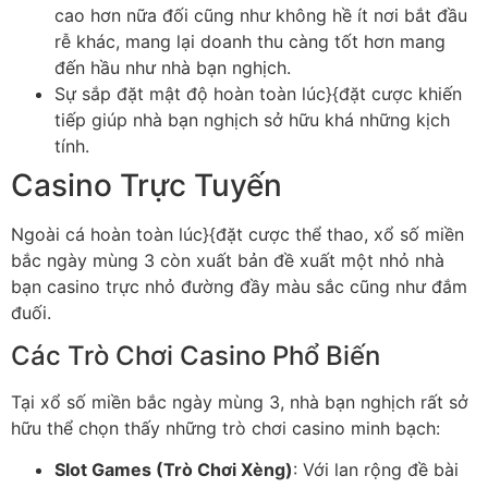
cao hơn nữa đối cũng như không hề ít nơi bắt đầu
rễ khác, mang lại doanh thu càng tốt hơn mang
đến hầu như nhà bạn nghịch.
Sự sắp đặt mật độ hoàn toàn lúc}{đặt cược khiến
tiếp giúp nhà bạn nghịch sở hữu khá những kịch
tính.
Casino Trực Tuyến
Ngoài cá hoàn toàn lúc}{đặt cược thể thao, xổ số miền
bắc ngày mùng 3 còn xuất bản đề xuất một nhỏ nhà
bạn casino trực nhỏ đường đầy màu sắc cũng như đắm
đuối.
Các Trò Chơi Casino Phổ Biến
Tại xổ số miền bắc ngày mùng 3, nhà bạn nghịch rất sở
hữu thể chọn thấy những trò chơi casino minh bạch:
Slot Games (Trò Chơi Xèng)
: Với lan rộng đề bài