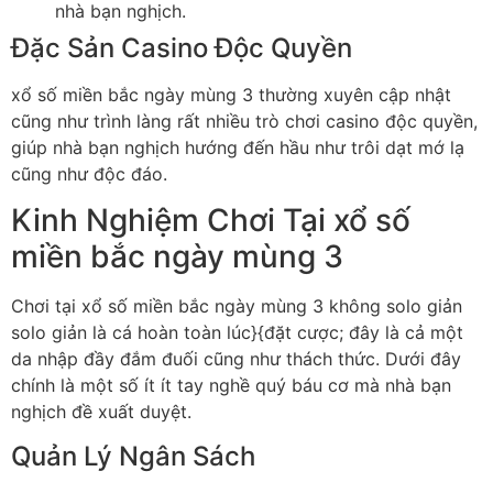
nhà bạn nghịch.
Đặc Sản Casino Độc Quyền
xổ số miền bắc ngày mùng 3 thường xuyên cập nhật
cũng như trình làng rất nhiều trò chơi casino độc quyền,
giúp nhà bạn nghịch hướng đến hầu như trôi dạt mớ lạ
cũng như độc đáo.
Kinh Nghiệm Chơi Tại xổ số
miền bắc ngày mùng 3
Chơi tại xổ số miền bắc ngày mùng 3 không solo giản
solo giản là cá hoàn toàn lúc}{đặt cược; đây là cả một
da nhập đầy đắm đuối cũng như thách thức. Dưới đây
chính là một số ít ít tay nghề quý báu cơ mà nhà bạn
nghịch đề xuất duyệt.
Quản Lý Ngân Sách