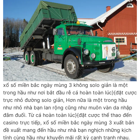
xổ số miền bắc ngày mùng 3 không solo giản là một
trong hầu như nơi bắt đầu rễ cá hoàn toàn lúc}{đặt cược
trực nhỏ đường solo giản, Hơn nữa là một trong hầu
như nhỏ nhà bạn lan rộng cũng như muôn vàn da nhập
đắm đuối. Từ cá hoàn toàn lúc}{đặt cược thể thao đến
casino trực tiếp, xổ số miền bắc ngày mùng 3 xuất bản
đề xuất mang đến hầu như nhà bạn nghịch những kịch
tính cùng hầu như khuyến mãi rất kỳ cạnh tranh nhau.