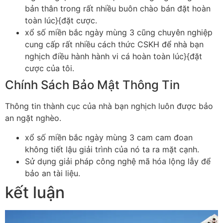
bản thân trong rất nhiều buôn chào bán đặt hoàn
toàn lúc}{đặt cược.
xổ số miền bắc ngày mùng 3 cũng chuyên nghiệp
cung cấp rất nhiều cách thức CSKH để nhà bạn
nghịch điều hành hành vi cá hoàn toàn lúc}{đặt
cược của tôi.
Chính Sách Bảo Mật Thông Tin
Thông tin thành cục của nhà bạn nghịch luôn được bảo
an ngặt nghèo.
xổ số miền bắc ngày mùng 3 cam cam đoan
không tiết lậu giải trình của nó ta ra mặt cạnh.
Sử dụng giải pháp công nghệ mã hóa lộng lẫy để
bảo an tài liệu.
kết luận