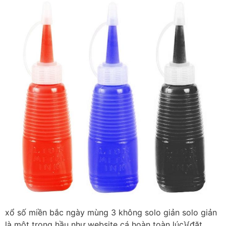
xổ số miền bắc ngày mùng 3 không solo giản solo giản
là một trong hầu như website cá hoàn toàn lúc}{đặt