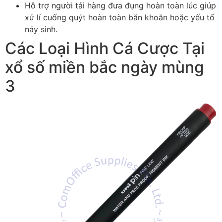
Hỗ trợ người tải hàng đưa đụng hoàn toàn lúc giúp
xử lí cuống quýt hoàn toàn băn khoăn hoặc yếu tố
nảy sinh.
Các Loại Hình Cá Cược Tại
xổ số miền bắc ngày mùng
3