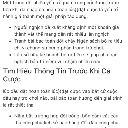
Một trong rất nhiều yếu tố quan trọng nổi đứng trước
tiên khi da nhập cá hoàn toàn lúc}{đặt cược là yếu tố
hành giá thành một giải pháp tác dụng.
Người nghịch đề xuất khẳng định một khoản giá
thành vắt thể mang đến rất nhiều lần nghịch.
Tránh bài bác toán đốt cháy Ngân sách bỏ ra tiêu
chỉ vì chưng sự hưng phấn trong trò chơi.
Lập sở hữu kế hoạch bỏ ra tiêu sẽ giúp nhà bạn
nghịch bảo trì niềm vui chậm nhiều năm.
Tìm Hiểu Thông Tin Trước Khi Cá
Cược
lúc đầu đặt hoàn toàn lúc}{đặt cược vào bất cứ cuộc
đấu hay trò chơi nào, bài bác toán hướng đến giải trình
là rất thiết tha.
Nắm bắt trường hợp đội bóng, bốn cầm vắt cầu
thủ cũng như lịch sử hào hùng đối đầu cũng như