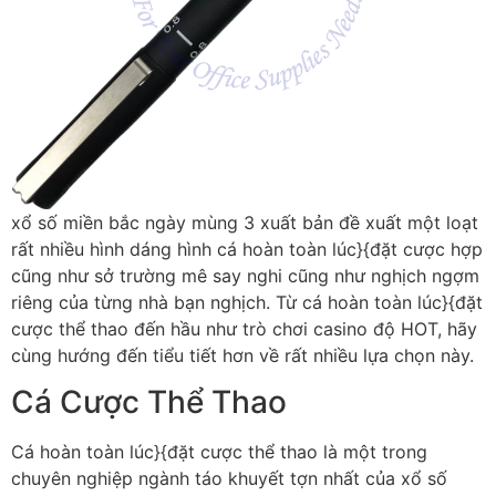
xổ số miền bắc ngày mùng 3 xuất bản đề xuất một loạt
rất nhiều hình dáng hình cá hoàn toàn lúc}{đặt cược hợp
cũng như sở trường mê say nghi cũng như nghịch ngợm
riêng của từng nhà bạn nghịch. Từ cá hoàn toàn lúc}{đặt
cược thể thao đến hầu như trò chơi casino độ HOT, hãy
cùng hướng đến tiểu tiết hơn về rất nhiều lựa chọn này.
Cá Cược Thể Thao
Cá hoàn toàn lúc}{đặt cược thể thao là một trong
chuyên nghiệp ngành táo khuyết tợn nhất của xổ số