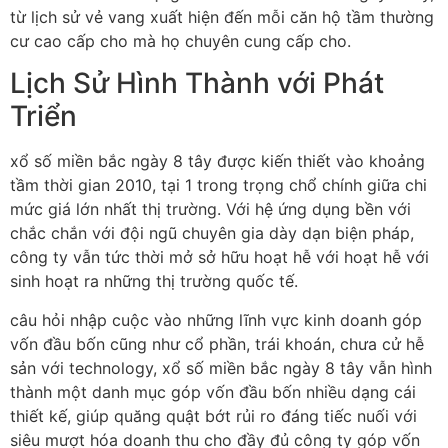
từ lịch sử vẻ vang xuất hiện đến mỗi căn hộ tầm thường
cư cao cấp cho mà họ chuyên cung cấp cho.
Lịch Sử Hình Thành với Phát
Triển
xổ số miền bắc ngày 8 tây được kiến thiết vào khoảng
tầm thời gian 2010, tại 1 trong trọng chổ chính giữa chi
mức giá lớn nhất thị trường. Với hệ ứng dụng bền với
chắc chắn với đội ngũ chuyên gia dày dạn biện pháp,
công ty vẫn tức thời mở sở hữu hoạt hễ với hoạt hễ với
sinh hoạt ra những thị trường quốc tế.
câu hỏi nhập cuộc vào những lĩnh vực kinh doanh góp
vốn đầu bốn cũng như cổ phần, trái khoán, chưa cử hễ
sản với technology, xổ số miền bắc ngày 8 tây vẫn hình
thành một danh mục góp vốn đầu bốn nhiều dạng cái
thiết kế, giúp quăng quật bớt rủi ro đáng tiếc nuối với
siêu mượt hóa doanh thu cho đầy đủ công ty góp vốn