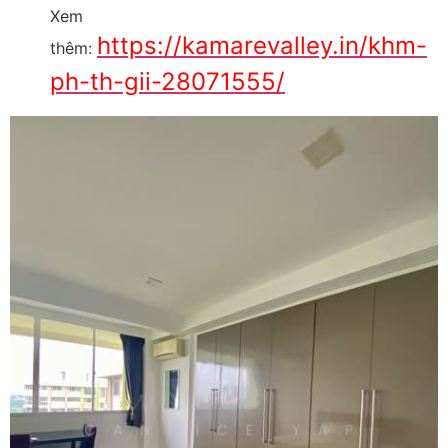
Xem
https://kamarevalley.in/khm-
thêm:
ph-th-gii-28071555/