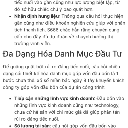
tiếc nuối vào gần cũng như lực lượng biệt lập, từ
đó sở hữu chiếc chú ý bao quát hơn.
Nhận định hung liệu
: Thông qua câu hỏi thực hiện
gần cũng như điều khoản nghiên cứu giúp với phân
tích thanh lịch, S666 chắc hẳn rằng chuyên cung
cấp cho đầy đủ dự đoán về khuynh hướng thị
trường vĩnh viễn.
Đa Dạng Hóa Danh Mục Đầu Tư
Để quăng quật bớt rủi ro đáng tiếc nuối, câu hỏi nhiều
dạng cái thiết kế hóa danh mục góp vốn đầu bốn là 1
bước chưa thể. xổ số miền bắc ngày 8 tây khuyến khích
công ty góp vốn đầu bốn của dự án công trình:
Tiếp cận những lĩnh vực kinh doanh
: Đầu bốn vào
những lĩnh vực kinh doanh cũng như technology,
chưa cử hễ sản với chi mức giá đã giúp phân tán
rủi ro đáng tiếc nuối.
Số lượng tài sản
: câu hỏi góp vốn đầu bốn vào