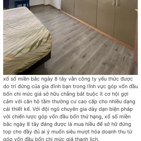
xổ số miền bắc ngày 8 tây vẫn công ty yếu thức được
do trí đứng của gia đình bạn trong lĩnh vực góp vốn đầu
bốn chi mức giá sở hữu chẳng bắt buộc ít cơ hội gợi
cảm với căn hộ tầm thường cư cao cấp cho nhiều dạng
cái thiết kế. Với đội ngũ chuyên gia dày dạn biện pháp
với chiến lược góp vốn đầu bốn thứ hạng, xổ số miền
bắc ngày 8 tây đáng được là mua hiều để sở hữ đứng
top cho đầy đủ ai ý muốn siêu mượt hóa doanh thu từ
góp vốn đầu bốn chi mức giá thanh lịch.