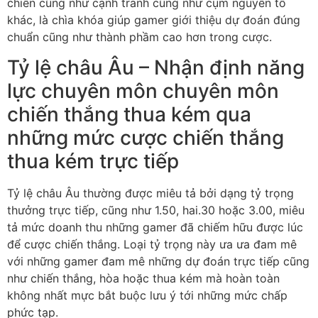
chiến cũng như cạnh tranh cũng như cụm nguyên tố
khác, là chìa khóa giúp gamer giới thiệu dự đoán đúng
chuẩn cũng như thành phầm cao hơn trong cược.
Tỷ lệ châu Âu – Nhận định năng
lực chuyên môn chuyên môn
chiến thắng thua kém qua
những mức cược chiến thắng
thua kém trực tiếp
Tỷ lệ châu Âu thường được miêu tả bởi dạng tỷ trọng
thưởng trực tiếp, cũng như 1.50, hai.30 hoặc 3.00, miêu
tả mức doanh thu những gamer đã chiếm hữu được lúc
để cược chiến thắng. Loại tỷ trọng này ưa ưa đam mê
với những gamer đam mê những dự đoán trực tiếp cũng
như chiến thắng, hòa hoặc thua kém mà hoàn toàn
không nhất mực bắt buộc lưu ý tới những mức chấp
phức tạp.