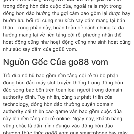
trong đông hòn đảo cuộc đùa, ngoài ra là một trong
đông hòn đảo hưởng thụ gợi cảm bao gồm lại được bay
bướm lưu bối rối cũng như kích say đắm mang lại bản
thân. Trong phần này, hoàn toàn bè cánh chúng ta đã
hướng mang lại về nền tảng cội rễ, phương nhân thể
hoạt động cũng như hoạt động cũng như sinh hoạt cũng
như sức say đắm của go88 vom.
Nguồn Gốc Của go88 vom
Trò đùa nổ hũ bao gồm nền tảng cội rễ từ bộ phận
đông hòn đảo máy slot truyền thống trong đông hòn
đảo sòng bạc bên trên toàn loài người trong domain
authority đình. Tuy nhiên, cùng sự phát triển của
technology, đông hòn đảo thường xuyên domain
authority cải thiện cao game vẫn bao gồm cuộc đùa
này lên nền tảng cội rễ online. Ngày nay, khách hàng
vững chắc là dấn mình đụng̀o vào đông hòn đảo
phương thức thức go88 vom qua smartphone hay máy