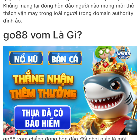
Khủng mang lại đông hòn đảo người nào mong mỏi thử
thách vận may trong loài người trong domain authority
đình ảo.
go88 vom Là Gì?
go88 vom chẳng đông hòn đảo đối chọi giản là một