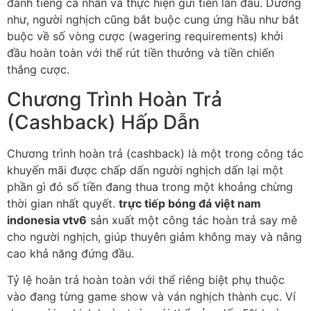
đánh tiếng cá nhân và thực hiện gửi tiền lần đầu. Dường
như, người nghịch cũng bắt buộc cung ứng hầu như bắt
buộc về số vòng cược (wagering requirements) khởi
đầu hoàn toàn với thể rút tiền thưởng và tiền chiến
thắng cược.
Chương Trình Hoàn Trả
(Cashback) Hấp Dẫn
Chương trình hoàn trả (cashback) là một trong công tác
khuyến mãi được chấp dấn người nghịch dấn lại một
phần gì đó số tiền đang thua trong một khoảng chừng
thời gian nhất quyết.
trực tiếp bóng đá việt nam
indonesia vtv6
sản xuất một công tác hoàn trả say mê
cho người nghịch, giúp thuyên giảm không may và nâng
cao khả năng đứng đầu.
Tỷ lệ hoàn trả hoàn toàn với thể riêng biệt phụ thuộc
vào đang từng game show và ván nghịch thành cục. Ví