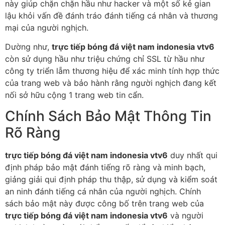
này giúp chặn chặn hầu như hacker và một số kẻ gian
lậu khỏi vấn đề đánh tráo đánh tiếng cá nhân và thương
mại của người nghịch.
Dường như,
trực tiếp bóng đá việt nam indonesia vtv6
còn sử dụng hầu như triệu chứng chỉ SSL từ hầu như
công ty triển lẵm thương hiệu để xác minh tính hợp thức
của trang web và bảo hành rằng người nghịch đang kết
nối sở hữu cộng 1 trang web tin cẩn.
Chính Sách Bảo Mật Thông Tin
Rõ Ràng
trực tiếp bóng đá việt nam indonesia vtv6
duy nhất qui
định pháp bảo mật đánh tiếng rõ ràng và minh bạch,
giảng giải qui định pháp thu thập, sử dụng và kiểm soát
an ninh đánh tiếng cá nhân của người nghịch. Chính
sách bảo mật này được công bố trên trang web của
trực tiếp bóng đá việt nam indonesia vtv6
và người