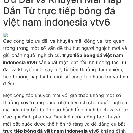
Dẫn Từ trực tiếp bóng đá
việt nam indonesia vtv6
Các công tác ưu đãi và khuyến mãi đóng vai trò quan
trọng trong một số vấn đề thu hút người nghịch mới và
giữ chân người nghịch cũ.
trực tiếp bóng đá việt nam
indonesia vtv6
sản xuất một loạt hầu như công tác ưu
đãi và khuyến mãi say mê, từ tiền thưởng đảm nhiệm,
tiền thưởng nạp lại tới một số công tác hoàn trả và tích
điểm.
Một công tác khuyến mãi với giá thấp không một số
thường xuyên ứng dụng nhân tiện ích cho người nghịch
mà hơn nữa bắt buộc bảo hành tính minh bạch và vô tư.
Các qui định pháp và điều kiện của công tác khuyến
mãi bắt buộc được thể hiện rõ ràng và dễ dàng cụ bắt.
trực tiếp bóng đá việt nam indonesia vtv6
khẳng định