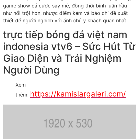
game show cá cược say mê, đồng thời bình luận hầu
như nổi trội hơn, nhược điểm kém và báo chí đề xuất
thiết để người nghịch với ánh chú ý khách quan nhất.
trực tiếp bóng đá việt nam
indonesia vtv6 – Sức Hút Từ
Giao Diện và Trải Nghiệm
Người Dùng
Xem
https://kamislargaleri.com/
thêm: