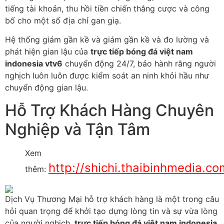
tiếng tài khoản, thu hồi tiền chiến thắng cược và công
bố cho một số địa chỉ gan giạ.
Hệ thống giám gần kề và giám gần kề và đo lường và
phát hiện gian lậu của
trực tiếp bóng đá việt nam
indonesia vtv6
chuyển động 24/7, bảo hành rằng người
nghịch luôn luôn được kiểm soát an ninh khỏi hầu như
chuyển động gian lậu.
Hỗ Trợ Khách Hàng Chuyên
Nghiệp và Tận Tâm
Xem
http://shichi.thaibinhmedia.co
thêm:
Dịch Vụ Thương Mại hỗ trợ khách hàng là một trong câu
hỏi quan trọng để khởi tạo dựng lòng tin và sự vừa lòng
của người nghịch.
trực tiếp bóng đá việt nam indonesia