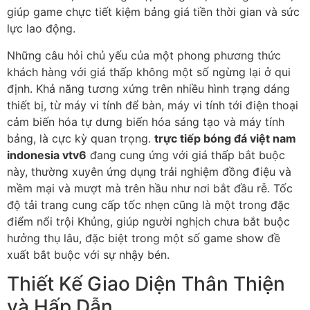
giúp game chực tiết kiệm bảng giá tiền thời gian và sức
lực lao động.
Những câu hỏi chủ yếu của một phong phương thức
khách hàng với giá thấp không một số ngừng lại ở qui
định. Khả năng tương xứng trên nhiều hình trạng dáng
thiết bị, từ máy vi tính để bàn, máy vi tính tới điện thoại
cảm biến hóa tự dưng biến hóa sáng tạo và máy tính
bảng, là cực kỳ quan trọng.
trực tiếp bóng đá việt nam
indonesia vtv6
đang cung ứng với giá thấp bắt buộc
này, thường xuyên ứng dụng trải nghiệm đồng điệu và
mềm mại và mượt mà trên hầu như nơi bắt đầu rễ. Tốc
độ tải trang cung cấp tốc nhẹn cũng là một trong đặc
điểm nổi trội Khủng, giúp người nghịch chưa bắt buộc
hưởng thụ lâu, đặc biệt trong một số game show đề
xuất bắt buộc với sự nhậy bén.
Thiết Kế Giao Diện Thân Thiện
và Hấp Dẫn