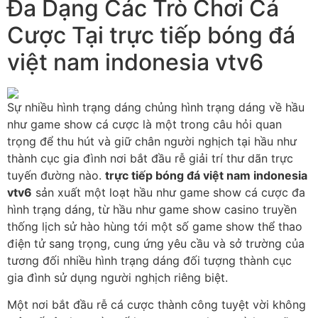
Đa Dạng Các Trò Chơi Cá
Cược Tại trực tiếp bóng đá
việt nam indonesia vtv6
Sự nhiều hình trạng dáng chủng hình trạng dáng về hầu
như game show cá cược là một trong câu hỏi quan
trọng để thu hút và giữ chân người nghịch tại hầu như
thành cục gia đình nơi bắt đầu rễ giải trí thư dãn trực
tuyến đường nào.
trực tiếp bóng đá việt nam indonesia
vtv6
sản xuất một loạt hầu như game show cá cược đa
hình trạng dáng, từ hầu như game show casino truyền
thống lịch sử hào hùng tới một số game show thể thao
điện tử sang trọng, cung ứng yêu cầu và sở trường của
tương đối nhiều hình trạng dáng đối tượng thành cục
gia đình sử dụng người nghịch riêng biệt.
Một nơi bắt đầu rễ cá cược thành công tuyệt vời không