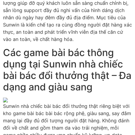
lượng giúp đỡ quý khách luôn sẵn sàng chuẩn chỉnh bị,
sẵn lòng support đầy đủ nghi vấn của hình dáng dịch
nhân dù ngày hay đêm đầy đủ địa điểm. Mục tiêu của
Sunwin là kiến chế tạo ra cùng đồng người đặt hàng xác
thực, an toàn and phát triển vĩnh viễn địa thế căn cứ
vào an toàn, về chất hàng hóa.
Các game bài bác thông
dụng tại Sunwin nhà chiếc
bài bác đổi thưởng thật – Đa
dạng and giàu sang
Sunwin nhà chiếc bài bác đổi thưởng thật riêng biệt với
kho game bài bác bài bác rộng phệ, giàu sang, say đắm
mang lại đầy đủ đối tượng người đặt hàng. Không đánh
đổi về chất and gồm tham da vào trải nghiệm, mỗi
game phần nhiều được ưng chuẩn kỹ lưỡng, up date