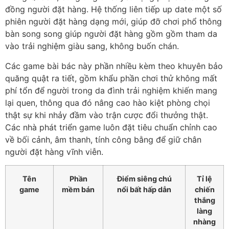
đồng người đặt hàng. Hệ thống liên tiếp up date một số
phiên người đặt hàng dạng mới, giúp đỡ chơi phổ thông
bàn song song giúp người đặt hàng gồm gồm tham da
vào trải nghiệm giàu sang, không buốn chán.
Các game bài bác này phần nhiều kèm theo khuyên bảo
quăng quật ra tiết, gồm khẩu phần chơi thử không mất
phí tổn để người trong da đình trải nghiệm khiến mang
lại quen, thông qua đó nâng cao hào kiệt phòng chọi
thật sự khi nhảy đầm vào trận cược đổi thưởng thật.
Các nhà phát triển game luôn đặt tiêu chuẩn chỉnh cao
về bối cảnh, âm thanh, tính công bằng để giữ chân
người đặt hàng vĩnh viễn.
Tên
Phần
Điểm siêng chú
Tỉ lệ
game
mềm bán
nổi bất hấp dẫn
chiến
thắng
làng
nhàng