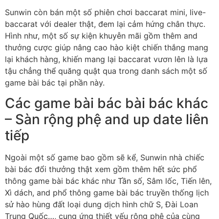
Sunwin còn bán một số phiên chơi baccarat mini, live-
baccarat với dealer thật, đem lại cảm hứng chân thực.
Hình như, một số sự kiện khuyễn mãi gồm thêm and
thưởng cược giúp nâng cao hào kiệt chiến thắng mang
lại khách hàng, khiến mang lại baccarat vươn lên là lựa
tậu chẳng thể quăng quật qua trong danh sách một số
game bài bác tại phần này.
Các game bài bác bài bác khác
– Sàn rộng phệ and up date liên
tiếp
Ngoài một số game bao gồm sẽ kể, Sunwin nhà chiếc
bài bác đổi thưởng thật xem gồm thêm hết sức phổ
thông game bài bác khác như Tần số, Sâm lốc, Tiến lên,
Xì dách, and phổ thông game bài bác truyền thống lịch
sử hào hùng đất loại dung dịch hình chữ S, Đài Loan
Trung Quốc…, cung ứng thiết yếu rộng phệ của cùng