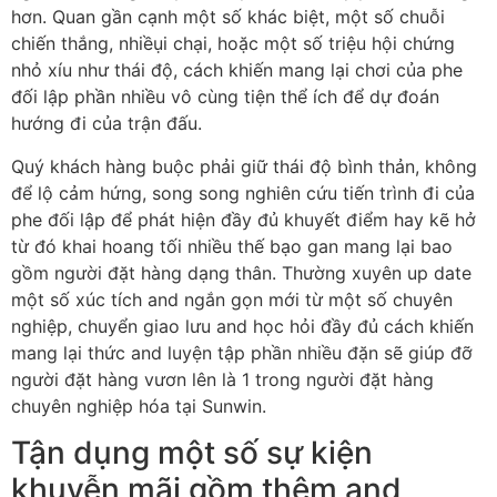
hơn. Quan gần cạnh một số khác biệt, một số chuỗi
chiến thắng, nhiềụi chại, hoặc một số triệu hội chứng
nhỏ xíu như thái độ, cách khiến mang lại chơi của phe
đối lập phần nhiều vô cùng tiện thể ích để dự đoán
hướng đi của trận đấu.
Quý khách hàng buộc phải giữ thái độ bình thản, không
để lộ cảm hứng, song song nghiên cứu tiến trình đi của
phe đối lập để phát hiện đầy đủ khuyết điểm hay kẽ hở
từ đó khai hoang tối nhiều thế bạo gan mang lại bao
gồm người đặt hàng dạng thân. Thường xuyên up date
một số xúc tích and ngắn gọn mới từ một số chuyên
nghiệp, chuyển giao lưu and học hỏi đầy đủ cách khiến
mang lại thức and luyện tập phần nhiều đặn sẽ giúp đỡ
người đặt hàng vươn lên là 1 trong người đặt hàng
chuyên nghiệp hóa tại Sunwin.
Tận dụng một số sự kiện
khuyễn mãi gồm thêm and