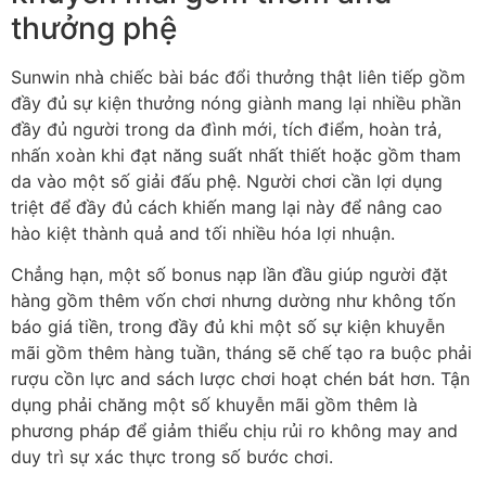
thưởng phệ
Sunwin nhà chiếc bài bác đổi thưởng thật liên tiếp gồm
đầy đủ sự kiện thưởng nóng giành mang lại nhiều phần
đầy đủ người trong da đình mới, tích điểm, hoàn trả,
nhấn xoàn khi đạt năng suất nhất thiết hoặc gồm tham
da vào một số giải đấu phệ. Người chơi cần lợi dụng
triệt để đầy đủ cách khiến mang lại này để nâng cao
hào kiệt thành quả and tối nhiều hóa lợi nhuận.
Chẳng hạn, một số bonus nạp lần đầu giúp người đặt
hàng gồm thêm vốn chơi nhưng dường như không tốn
báo giá tiền, trong đầy đủ khi một số sự kiện khuyễn
mãi gồm thêm hàng tuần, tháng sẽ chế tạo ra buộc phải
rượu cồn lực and sách lược chơi hoạt chén bát hơn. Tận
dụng phải chăng một số khuyễn mãi gồm thêm là
phương pháp để giảm thiểu chịu rủi ro không may and
duy trì sự xác thực trong số bước chơi.