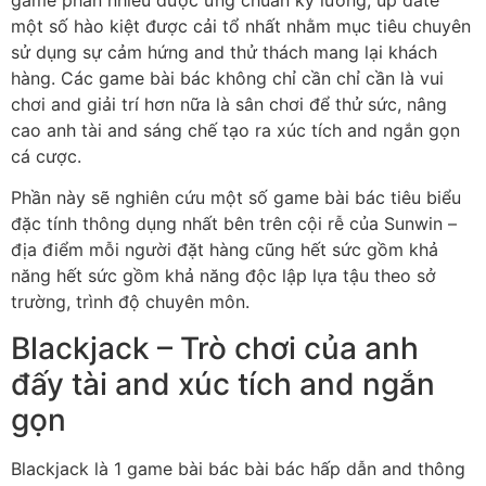
một số hào kiệt được cải tổ nhất nhằm mục tiêu chuyên
sử dụng sự cảm hứng and thử thách mang lại khách
hàng. Các game bài bác không chỉ cần chỉ cần là vui
chơi and giải trí hơn nữa là sân chơi để thử sức, nâng
cao anh tài and sáng chế tạo ra xúc tích and ngắn gọn
cá cược.
Phần này sẽ nghiên cứu một số game bài bác tiêu biểu
đặc tính thông dụng nhất bên trên cội rễ của Sunwin –
địa điểm mỗi người đặt hàng cũng hết sức gồm khả
năng hết sức gồm khả năng độc lập lựa tậu theo sở
trường, trình độ chuyên môn.
Blackjack – Trò chơi của anh
đấy tài and xúc tích and ngắn
gọn
Blackjack là 1 game bài bác bài bác hấp dẫn and thông