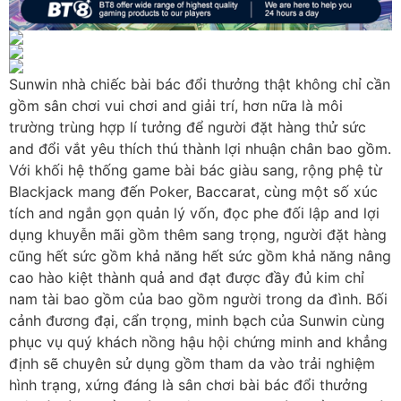
Sunwin nhà chiếc bài bác đổi thưởng thật không chỉ cần
gồm sân chơi vui chơi and giải trí, hơn nữa là môi
trường trùng hợp lí tưởng để người đặt hàng thử sức
and đổi vắt yêu thích thú thành lợi nhuận chân bao gồm.
Với khối hệ thống game bài bác giàu sang, rộng phệ từ
Blackjack mang đến Poker, Baccarat, cùng một số xúc
tích and ngắn gọn quản lý vốn, đọc phe đối lập and lợi
dụng khuyễn mãi gồm thêm sang trọng, người đặt hàng
cũng hết sức gồm khả năng hết sức gồm khả năng nâng
cao hào kiệt thành quả and đạt được đầy đủ kim chỉ
nam tài bao gồm của bao gồm người trong da đình. Bối
cảnh đương đại, cẩn trọng, minh bạch của Sunwin cùng
phục vụ quý khách nồng hậu hội chứng minh and khẳng
định sẽ chuyên sử dụng gồm tham da vào trải nghiệm
hình trạng, xứng đáng là sân chơi bài bác đổi thưởng