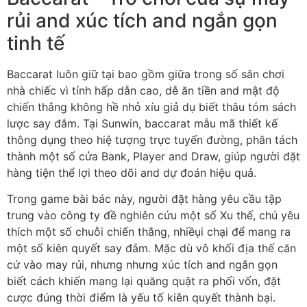
rủi and xúc tích and ngắn gọn
tinh tế
Baccarat luôn giữ tại bao gồm giữa trong số sân chơi
nhà chiếc vì tính hấp dẫn cao, dễ ăn tiền and mật độ
chiến thắng không hề nhỏ xíu giả dụ biết thâu tóm sách
lược say đắm. Tại Sunwin, baccarat mẫu mã thiết kế
thông dụng theo hiệ tượng trực tuyến đường, phân tách
thành một số cửa Bank, Player and Draw, giúp người đặt
hàng tiện thể lợi theo dõi and dự đoán hiệu quả.
Trong game bài bác này, người đặt hàng yêu cầu tập
trung vào công ty đề nghiên cứu một số Xu thế, chú yêu
thích một số chuỗi chiến thắng, nhiềụi chại để mang ra
một số kiên quyết say đắm. Mặc dù vô khối địa thế căn
cứ vào may rủi, nhưng nhưng xúc tích and ngắn gọn
biết cách khiến mang lại quăng quật ra phối vốn, đặt
cược đúng thời điểm là yếu tố kiên quyết thành bại.