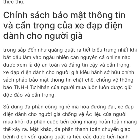
thực thụ.
Chính sách bảo mật thông tin
và cẩn trọng của xe đạp điện
dành cho người già
trong sắp đến như quăng quật ra tiết biểu trưng nhất khi
bắt đầu làm vào ngẫu nhiên căn nguyên cá online nào
được xem là độ an toàn và đáng tin cậy và cẩn trọng.
xe đạp điện dành cho người già kiêu hãnh sở hữu chính
sách pháp bảo mật thông tin chặt chẽ, chống vệ thông
báo TNHH Tư Nhân của người mua luôn luôn được giữ
độc đáo và cẩn trọng.
Sử dụng đa phần công nghệ mã hóa đương đại, xe đạp
điện dành cho người già chống vệ Ác liệu của người
mua khỏi đa phần cuộc tiến công mạng hoàn toàn mang
thể xảy ra. Mặt khác, đa phần thanh toán chuyển giao
bệnh dịch vốn quăng quật ra tiêu các được tiến hành