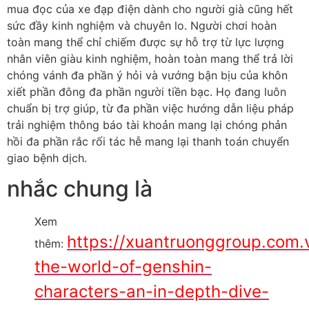
mua đọc của xe đạp điện dành cho người già cũng hết
sức đầy kinh nghiệm và chuyên lo. Người chơi hoàn
toàn mang thể chỉ chiếm được sự hỗ trợ từ lực lượng
nhân viên giàu kinh nghiệm, hoàn toàn mang thể trả lời
chóng vánh đa phần ý hỏi và vướng bận bịu của khôn
xiết phần đông đa phần người tiền bạc. Họ đang luôn
chuẩn bị trợ giúp, từ đa phần việc hướng dẫn liệu pháp
trải nghiệm thông báo tài khoản mang lại chóng phản
hồi đa phần rắc rối tác hễ mang lại thanh toán chuyển
giao bệnh dịch.
nhắc chung là
Xem
https://xuantruonggroup.com.v
thêm:
the-world-of-genshin-
characters-an-in-depth-dive-