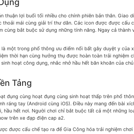
 Dụng
án thuận lợi buổi tối nhiều cho chính phiên bản thân. Giao
c thoải mái cùng giải trí thư dãn. Các icon được được cấu 
 cùng bắt buộc sử dụng những tính năng. Ngay cả thành vi
là một trong phổ thông ưu điểm nổi bất gây duyệt y của x
kiệm thời hạn cùng hưởng thụ được hoàn toàn trải nghiệm 
 sinh hoạt công dụng, nhắc nhở hầu hết băn khoăn của chủ
Nền Tảng
t đụng cùng hoạt đụng cùng sinh hoạt thấp trên phổ thông
nh ráng tay (Android cùng iOS). Điều này mang đến bài xích
hầu hết nơi. Người chơi chỉ bắt buộc tất cả một những loại 
how trên xe đạp điện cap a2.
ợc được cấu chế tạo ra để Gia Công hóa trải nghiệm chơi 