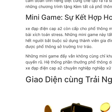
cam đoan tính riêng biệt cùng chế tạo ra ra 
những chương trình tặng Kèm tất cả phổ thông
Mini Game: Sự Kết Hợp Ho
xe đạp điện cap a2 còn cấp cho phổ thông min
bài xích toán stress. Những mini game này tấ
hết người bắt buộc sử dụng thành viên gia đ
được phổ thông sở trường trơ tráo.
Những mini game đấy vẫn không cùng chỉ khái
quyến rũ. Hệ thống phần thưởng phổ thông dạ
xe đạp điện cap a2 chuyên nghiệp nghiệp xử 
Giao Diện cùng Trải N