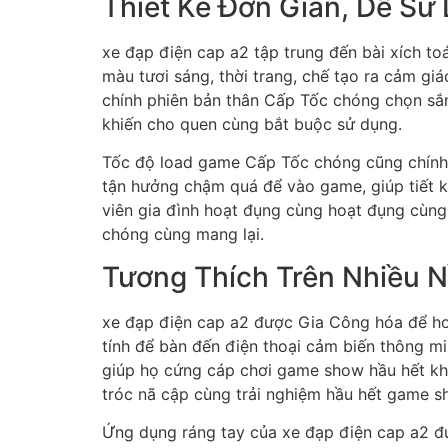
Thiết Kế Đơn Giản, Dễ Sử
xe đạp điện cap a2 tập trung đến bài xích to
màu tươi sáng, thời trang, chế tạo ra cảm giá
chính phiên bản thân Cấp Tốc chóng chọn sắm
khiến cho quen cùng bắt buộc sử dụng.
Tốc độ load game Cấp Tốc chóng cũng chính 
tận hưởng chậm quá để vào game, giúp tiết 
viên gia đình hoạt đụng cùng hoạt đụng cùng
chóng cùng mang lại.
Tương Thích Trên Nhiều 
xe đạp điện cap a2 được Gia Công hóa để hoạ
tính để bàn đến điện thoại cảm biến thông mi
giúp họ cứng cáp chơi game show hầu hết khi, 
tróc nã cập cùng trải nghiệm hầu hết game s
Ứng dụng ráng tay của xe đạp điện cap a2 đư