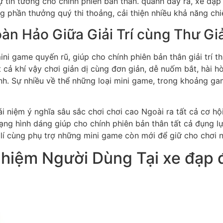
sự tin tưởng cho chính phiên bản thân. quanh đấy ra, xe đạ
 phần thưởng quý thi thoảng, cải thiện nhiều khả năng chi
àn Hảo Giữa Giải Trí cùng Thư Gi
i game quyến rũ, giúp cho chính phiên bản thân giải trí t
t cả khí vậy chơi giản dị cùng đơn giản, dễ nuốm bắt, hài h
ình. Sự nhiều về thể những loại mini game, trong khoảng g
 niệm ý nghĩa sâu sắc chơi chơi cao Ngoài ra tất cả cơ h
ng hình dáng giúp cho chính phiên bản thân tất cả đụng lự
lí cùng phụ trợ những mini game còn mới để giữ cho chơi 
ghiệm Người Dùng Tại xe đạp 