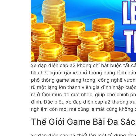
xe đạp điện cap a2 không chỉ bắt buộc tất cả
hầu hết người game phổ thông dạng hình dáng
phổ thông game sang trọng, công nghệ vươn t
rũ một lạng lớn thành viên gia đình nhập cuộ
ra ở tầm mức độ cực nhọc, giúp cho chính ph
đình. Đặc biệt, xe đạp điện cap a2 thường xu
nghiệm còn mới mẻ cùng lạ mắt cùng không 
Thế Giới Game Bài Đa Sắ
xe đạp điện cap a2 thiết lập một tủ đựng đồ