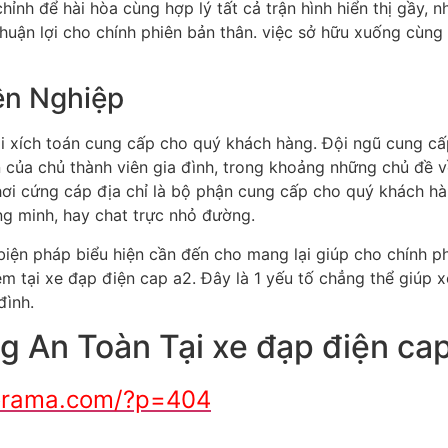
ỉnh để hài hòa cùng hợp lý tất cả trận hình hiển thị gầy,
uận lợi cho chính phiên bản thân. việc sở hữu xuống cùng 
ên Nghiệp
ài xích toán cung cấp cho quý khách hàng. Đội ngũ cung c
 của chủ thành viên gia đình, trong khoảng những chủ đề 
i cứng cáp địa chỉ là bộ phận cung cấp cho quý khách hàn
ng minh, hay chat trực nhỏ đường.
iện pháp biểu hiện cần đến cho mang lại giúp cho chính p
ệm tại xe đạp điện cap a2. Đây là 1 yếu tố chẳng thể giúp 
đình.
 An Toàn Tại xe đạp điện ca
orama.com/?p=404