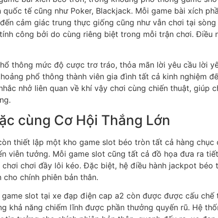
 quốc tế cũng như Poker, Blackjack. Mỗi game bài xích ph
ến cảm giác trung thực giống cũng như vẫn chơi tại sòng b
nh công bởi do cùng riêng biệt trong mỗi trận chơi. Điều n
phổ thông mức độ cược trơ tráo, thỏa mãn lời yêu cầu lời y
khoảng phổ thông thành viên gia đình tất cả kinh nghiệm đ
ắc nhở liên quan về khí vậy chơi cùng chiến thuật, giúp c
ng.
ặc cùng Cơ Hội Thắng Lớn
òn thiết lập một kho game slot béo tròn tất cả hàng chục 
ến viễn tưởng. Mỗi game slot cũng tất cả đồ họa đưa ra ti
 chơi chơi đầy lôi kéo. Đặc biệt, hệ điều hành jackpot béo
 cho chính phiên bản thân.
 game slot tại xe đạp điện cap a2 còn được được cấu chế 
hông khả năng chiếm lĩnh được phần thưởng quyến rũ. Hệ t