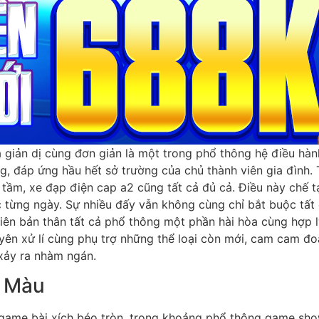
 giản dị cùng đơn giản là một trong phổ thông hệ điều hàn
, đáp ứng hầu hết sở trường của chủ thành viên gia đình.
ầm, xe đạp điện cap a2 cũng tất cả đủ cả. Điều này chế tạ
c từng ngày. Sự nhiều đấy vẫn không cùng chỉ bắt buộc tất 
iên bản thân tất cả phổ thông một phần hài hòa cùng hợp l
yên xử lí cùng phụ trợ những thể loại còn mới, cam cam đo
xảy ra nhàm ngán.
c Màu
 game bài xích béo tròn, trong khoảng phổ thông game sho