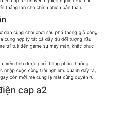
p điện cap a2 chuyên nghiệp nghiệp địa chỉ
ến thắng lớn cho chính phiên bản thân.
ản
hư dãn cùng chơi chơi sau phổ thông giờ công
òa cùng hợp lý tất cả đầy đủ đối tượng hầu
ame trí tuệ đến game sự may mắn, khắc phục
ội chiếm lĩnh được phổ thông phần thưởng
c nhập cuộc cùng trải nghiệm. quanh đấy ra,
ngay còn mới mẻ cùng lạ mắt cùng quyến rũ.
điện cap a2