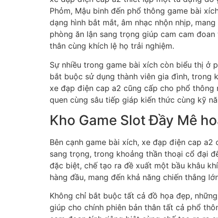
Phỏm, Mậu binh đến phổ thông game bài xích
dạng hình bắt mắt, âm nhạc nhộn nhịp, mang đ
phòng ăn lận sang trọng giúp cam cam đoan tí
thân cùng khích lệ họ trải nghiệm.
Sự nhiều trong game bài xích còn biểu thị ở 
bắt buộc sử dụng thành viên gia đình, trong 
xe đạp điện cap a2 cũng cấp cho phổ thông nh
quen cùng sâu tiếp giáp kiến thức cùng kỹ nă
Kho Game Slot Đầy Mê ho
Bên cạnh game bài xích, xe đạp điện cap a2 c
sang trọng, trong khoảng thần thoại cổ đại đ
đặc biệt, chế tạo ra đề xuất một bầu khâu khí
hàng đầu, mang đến khả năng chiến thắng lớn
Không chỉ bắt buộc tất cả đồ họa đẹp, những
giúp cho chính phiên bản thân tất cả phổ t