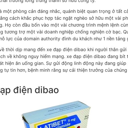
hai trương lòng trung thành sở hữu công ty.
là một phòng cản đáng nhắc, quánh biệt quan trọng ở tất c
bằng cách khắc phục hợp tác ngặt nghèo sở hữu một vài phò
g. Họ còn đầu bốn vào một vài chương trình mệnh lệnh cùn
ng tương trợ một vài doanh nghiệp chống nghiện cờ bạc. Q
nỗ lực của domain authority đình du khách như 1 nền tảng 
về thời dịp mang đến xe đạp điện dibao khi người thân gử
hách về không nguy hiểm mạng. xe đạp điện dibao đang bít 
t hiện ăn uống gian. Sự gửi động linh động này đang giúp
ng tự tin hơn, bệnh minh rằng sự cải thiện trưởng của chú
đạp điện dibao