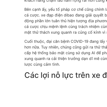
khách hàng chậm lâu năm rộng rãi hơn cùng k
Bên cạnh ấy, yếu tố pháp cơ chế cũng chính 
cá cược. xe đạp điện dibao đang giải quyết 
động phần lớn tuân thủ hiện tượng địa phươn
cá cược chịu mệnh lệnh cùng trách nhiệm cù
mặt thử thách xung quanh ra củng cố kỉnh vì 
Cuối thuộc, đại căn bệnh COVID-19 đang lấy 
hơn nữa. Tuy nhiên, chúng cũng gửi ra thử t
cấp hệ thống bảo mật cùng sử dụng AI để phá
xung quanh ra cải thiện trưởng dạn dĩ mẽ cù
lược cùng cảm tình.
Các lợi nỗ lực trên xe 