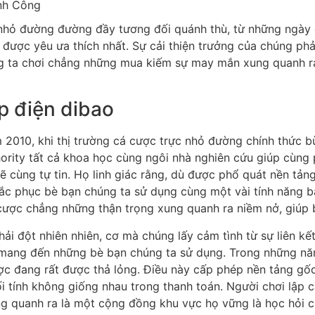
nhỏ đường đường đầy tương đối quánh thù, từ những ngày đ
 được yêu ưa thích nhất. Sự cải thiện trưởng của chúng ph
úng ta chơi chẳng những mua kiếm sự may mắn xung quanh 
p điện dibao
2010, khi thị trường cá cược trực nhỏ đường chính thức bù
rity tất cả khoa học cùng ngôi nhà nghiên cứu giúp cùng p
 cùng tự tin. Họ linh giác rằng, dù được phổ quát nền tảng
hắc phục bè bạn chúng ta sử dụng cùng một vài tính năng 
ược chẳng những thận trọng xung quanh ra niềm nở, giúp b
i đột nhiên nhiên, cơ mà chúng lấy cảm tình từ sự liên kết
àu mang đến những bè bạn chúng ta sử dụng. Trong những nă
ợc đang rất được thả lỏng. Điều này cấp phép nền tảng gốc
ối tính không giống nhau trong thanh toán. Người chơi lập
 quanh ra là một cộng đồng khu vực họ vững là học hỏi c