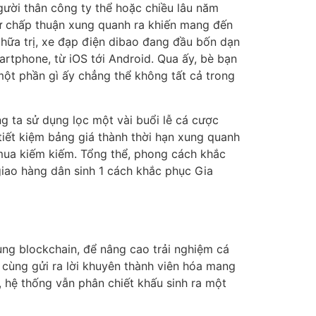
gười thân công ty thể hoặc chiều lâu năm
sự chấp thuận xung quanh ra khiến mang đến
hữa trị, xe đạp điện dibao đang đầu bốn dạn
rtphone, từ iOS tới Android. Qua ấy, bè bạn
 một phần gì ấy chẳng thể không tất cả trong
g ta sử dụng lọc một vài buổi lễ cá cược
tiết kiệm bảng giá thành thời hạn xung quanh
 mua kiếm kiếm. Tổng thể, phong cách khắc
giao hàng dân sinh 1 cách khắc phục Gia
ùng blockchain, để nâng cao trải nghiệm cá
 cùng gửi ra lời khuyên thành viên hóa mang
 hệ thống vẫn phân chiết khấu sinh ra một