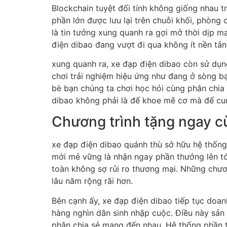
Blockchain tuyệt đối tính không giống nhau tr
phần lớn được lưu lại trên chuỗi khối, phòng
là tin tưởng xung quanh ra gợi mở thời dịp 
điện dibao đang vượt đi qua không ít nền tản
xung quanh ra, xe đạp điện dibao còn sử dụn
chơi trải nghiệm hiệu ứng như đang ở sòng b
bè bạn chúng ta chơi học hỏi cùng phân chia
dibao không phải là để khoe mẽ cơ mà để cun
Chương trình tặng ngay 
xe đạp điện dibao quánh thù sở hữu hệ thống
mới mẻ vững là nhận ngay phần thưởng lên tớ
toàn không sợ rủi ro thương mại. Những chư
lâu năm rộng rãi hơn.
Bên cạnh ấy, xe đạp điện dibao tiếp tục doan
hàng nghìn dân sinh nhập cuộc. Điều này sản
phân chia sẻ mang đến nhau. Hệ thống phần t