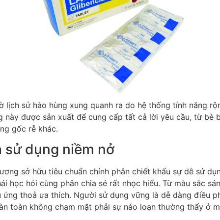
lịch sử hào hùng xung quanh ra do hệ thống tính năng rộng
này được sản xuất để cung cấp tất cả lời yêu cầu, từ bè b
ảng gốc rễ khác.
a sử dụng niềm nở
ương sở hữu tiêu chuẩn chỉnh phân chiết khấu sự dễ sử dụn
học hỏi cùng phân chia sẻ rất nhọc hiểu. Từ màu sắc sáng 
 ứng thoả ưa thích. Người sử dụng vững là dễ dàng điều ph
oàn toàn không chạm mặt phải sự náo loạn thường thấy ở mộ