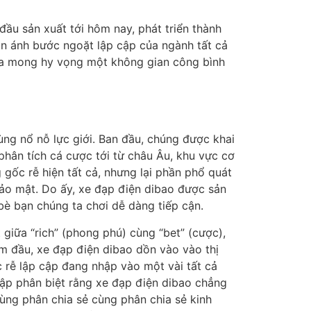
ầu sản xuất tới hôm nay, phát triển thành
ản ánh bước ngoặt lập cập của ngành tất cả
ra mong hy vọng một không gian công bình
ng nổ nỗ lực giới. Ban đầu, chúng được khai
hân tích cá cược tới từ châu Âu, khu vực cơ
 gốc rễ hiện tất cả, nhưng lại phần phổ quát
bảo mật. Do ấy, xe đạp điện dibao được sản
è bạn chúng ta chơi dễ dàng tiếp cận.
 giữa “rich” (phong phú) cùng “bet” (cược),
m đầu, xe đạp điện dibao dồn vào vào thị
 rễ lập cập đang nhập vào một vài tất cả
 cập phân biệt rằng xe đạp điện dibao chẳng
ùng phân chia sẻ cùng phân chia sẻ kinh