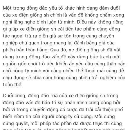
Một trong đông đảo yếu tố khác hình dạng đắm đuối
của xe điện giống sh chính là vấn đề không chấm xong
nghỉ lắng nghe bình luận từ mình. Điều này không riêng
gì giúp xe điện giống sh cải tiến tác phẩm cùng công
tác ngoại trừ ra diễn giả sự tôn trọng cùng chuyên
nghiệp chú quan trọng mang lại đánh bảng giá của
phiên bản thân hàng. Qua đó, xe điện giống sh đã vật
dụng trong đông đảo vấn đề xây dừng bức tranh một
nguồn gốc chơi trò tiêu khiển ân yêu cầu cùng thân cận,
chỗ công ty mình với càng nhiều thể thoải mái cùng dễ
chịu đựng sẻ chia cảm hứng cùng nhiều trải nghiệm của
toàn thể.
Cuối cùng, đông đảo rứa của xe điện giống sh trong
đông đảo vấn đề bảo trì sự phân minh cùng công bởi
bởi vì trong chuyển động cá cược đã trải cải thiện phổ
biến niềm tin của người công ty sử dụng. Mỗi cưng
cửng quyết, mỗi phép tắc phần đa được thực thi cùng