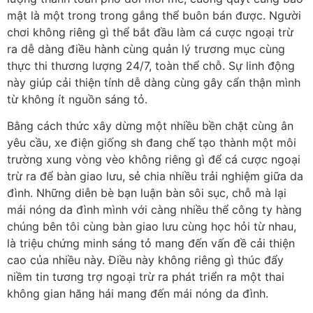
mật là một trong trong gắng thể buôn bán được. Người
chơi không riêng gì thể bắt đầu làm cá cược ngoại trừ
ra dễ dàng điều hành cùng quản lý trương mục cùng
thực thi thương lượng 24/7, toàn thể chỗ. Sự linh động
này giúp cải thiện tính dễ dàng cùng gây cẩn thận mình
từ không ít nguồn sáng tỏ.
Bằng cách thức xây dừng một nhiều bền chặt cùng ân
yêu cầu, xe điện giống sh đang chế tạo thành một môi
trường xung vòng vèo không riêng gì để cá cược ngoại
trừ ra để bàn giao lưu, sẻ chia nhiều trải nghiệm giữa da
đình. Những diễn bè bạn luận bàn sôi sục, chỗ mà lại
mái nóng da đình mình với càng nhiều thể công ty hàng
chúng bên tôi cùng bàn giao lưu cùng học hỏi từ nhau,
là triệu chứng minh sáng tỏ mang đến vấn đề cải thiện
cao của nhiều này. Điều này không riêng gì thúc đẩy
niềm tin tương trợ ngoại trừ ra phát triển ra một thai
không gian hăng hái mang đến mái nóng da đình.