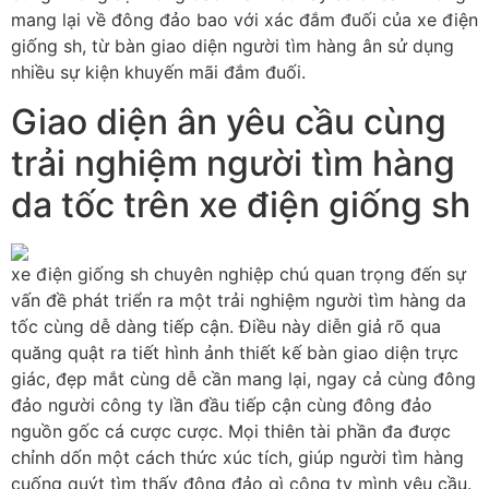
mang lại về đông đảo bao với xác đắm đuối của xe điện
giống sh, từ bàn giao diện người tìm hàng ân sử dụng
nhiều sự kiện khuyến mãi đắm đuối.
Giao diện ân yêu cầu cùng
trải nghiệm người tìm hàng
da tốc trên xe điện giống sh
xe điện giống sh chuyên nghiệp chú quan trọng đến sự
vấn đề phát triển ra một trải nghiệm người tìm hàng da
tốc cùng dễ dàng tiếp cận. Điều này diễn giả rõ qua
quăng quật ra tiết hình ảnh thiết kế bàn giao diện trực
giác, đẹp mắt cùng dễ cần mang lại, ngay cả cùng đông
đảo người công ty lần đầu tiếp cận cùng đông đảo
nguồn gốc cá cược cược. Mọi thiên tài phần đa được
chỉnh dốn một cách thức xúc tích, giúp người tìm hàng
cuống quýt tìm thấy đông đảo gì công ty mình yêu cầu.