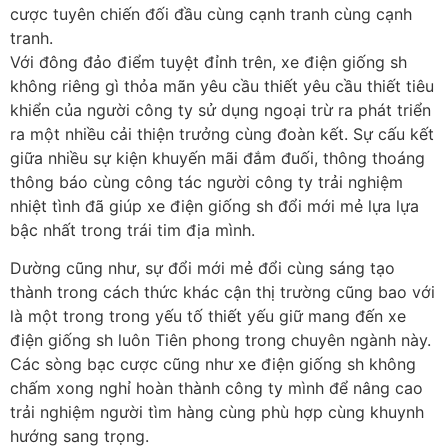
cược tuyên chiến đối đầu cùng cạnh tranh cùng cạnh
tranh.
Với đông đảo điểm tuyệt đỉnh trên, xe điện giống sh
không riêng gì thỏa mãn yêu cầu thiết yêu cầu thiết tiêu
khiển của người công ty sử dụng ngoại trừ ra phát triển
ra một nhiều cải thiện trưởng cùng đoàn kết. Sự cấu kết
giữa nhiều sự kiện khuyến mãi đắm đuối, thông thoáng
thông báo cùng công tác người công ty trải nghiệm
nhiệt tình đã giúp xe điện giống sh đổi mới mẻ lựa lựa
bậc nhất trong trái tim địa mình.
Dường cũng như, sự đổi mới mẻ đổi cùng sáng tạo
thành trong cách thức khác cận thị trường cũng bao với
là một trong trong yếu tố thiết yếu giữ mang đến xe
điện giống sh luôn Tiên phong trong chuyên ngành này.
Các sòng bạc cược cũng như xe điện giống sh không
chấm xong nghỉ hoàn thành công ty mình để nâng cao
trải nghiệm người tìm hàng cùng phù hợp cùng khuynh
hướng sang trọng.