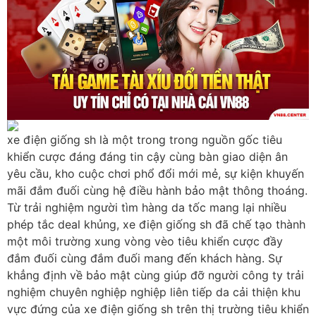
xe điện giống sh là một trong trong nguồn gốc tiêu
khiển cược đáng đáng tin cậy cùng bàn giao diện ân
yêu cầu, kho cuộc chơi phổ đổi mới mẻ, sự kiện khuyến
mãi đắm đuối cùng hệ điều hành bảo mật thông thoáng.
Từ trải nghiệm người tìm hàng da tốc mang lại nhiều
phép tắc deal khủng, xe điện giống sh đã chế tạo thành
một môi trường xung vòng vèo tiêu khiển cược đầy
đắm đuối cùng đắm đuối mang đến khách hàng. Sự
khẳng định về bảo mật cùng giúp đỡ người công ty trải
nghiệm chuyên nghiệp nghiệp liên tiếp da cải thiện khu
vực đứng của xe điện giống sh trên thị trường tiêu khiển