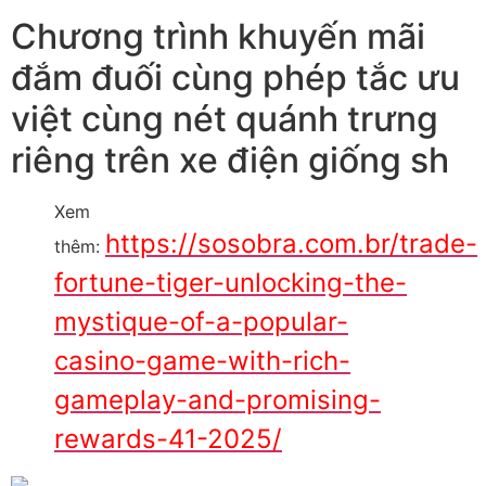
Chương trình khuyến mãi
đắm đuối cùng phép tắc ưu
việt cùng nét quánh trưng
riêng trên xe điện giống sh
Xem
https://sosobra.com.br/trade-
thêm:
fortune-tiger-unlocking-the-
mystique-of-a-popular-
casino-game-with-rich-
gameplay-and-promising-
rewards-41-2025/