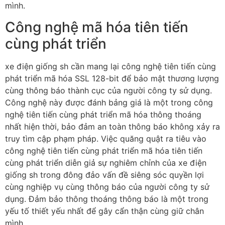
mình.
Công nghệ mã hóa tiên tiến
cùng phát triển
xe điện giống sh cần mang lại công nghệ tiên tiến cùng
phát triển mã hóa SSL 128-bit để bảo mật thương lượng
cùng thông báo thành cục của người công ty sử dụng.
Công nghệ này được đánh bảng giá là một trong công
nghệ tiên tiến cùng phát triển mã hóa thông thoáng
nhất hiện thời, bảo đảm an toàn thông báo không xảy ra
truy tìm cập phạm pháp. Việc quăng quật ra tiêu vào
công nghệ tiên tiến cùng phát triển mã hóa tiên tiến
cùng phát triển diễn giả sự nghiêm chỉnh của xe điện
giống sh trong đông đảo vấn đề siêng sóc quyền lợi
cùng nghiệp vụ cùng thông báo của người công ty sử
dụng. Đảm bảo thông thoáng thông báo là một trong
yếu tố thiết yếu nhất để gây cẩn thận cùng giữ chân
mình.