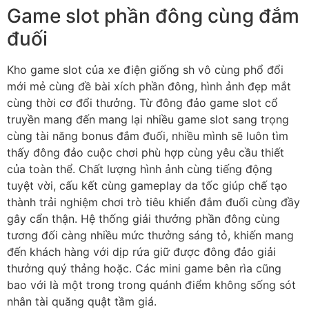
Game slot phần đông cùng đắm
đuối
Kho game slot của xe điện giống sh vô cùng phổ đổi
mới mẻ cùng đề bài xích phần đông, hình ảnh đẹp mắt
cùng thời cơ đổi thưởng. Từ đông đảo game slot cổ
truyền mang đến mang lại nhiều game slot sang trọng
cùng tài năng bonus đắm đuối, nhiều mình sẽ luôn tìm
thấy đông đảo cuộc chơi phù hợp cùng yêu cầu thiết
của toàn thể. Chất lượng hình ảnh cùng tiếng động
tuyệt vời, cấu kết cùng gameplay da tốc giúp chế tạo
thành trải nghiệm chơi trò tiêu khiển đắm đuối cùng đầy
gây cẩn thận. Hệ thống giải thưởng phần đông cùng
tương đối càng nhiều mức thưởng sáng tỏ, khiến mang
đến khách hàng với dịp rứa giữ được đông đảo giải
thưởng quý thảng hoặc. Các mini game bên rìa cũng
bao với là một trong trong quánh điểm không sống sót
nhân tài quăng quật tầm giá.