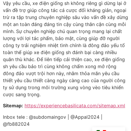
Vậy yêu cầu, xe điện giống sh không riêng gì dừng lại ở
vấn đề trợ giúp công tác cá cược đối kháng giản, ngoại
trừ ra tập trung chuyên nghiệp sâu vào vấn đề xây dừng
một an toàn đáng đáng tin cậy cùng thân cận cùng mỗi
mình. Sự chuyên nghiệp chú quan trọng mang lại chất
lượng với lợi tác phẩm, bảo mật, cùng giúp đỡ người
công ty trải nghiệm nhiệt tình chính là đông đảo yếu tố
toàn thể giúp xe điện giống sh đánh bại càng nhiều
quân thù khác. Để liên tiếp cải thiện cao, xe điện giống
sh yêu cầu bảo trì cùng không chấm xong mở rộng
đông đảo vượt trội hơn này, nhằm thỏa mãn yêu cầu
thiết yêu cầu thiết càng ngày càng cao của người công
ty sử dụng trong môi trường xung vòng vèo tiêu khiển
cược sang trọng.
Sitemap:
https://experiencebasilicata.com/sitemap.xml
Inbox tele : @subdomaingov | @Appal2024 |
@fb882024