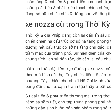
chào làng & cải tiến & phát triển của cảnh t
những cải tiến & phát triển thành chính chữa
đang sở hữu chiếc nhìn & đồng hơn về tăng ít
xe nozza cũ trong Thời K
Thời kỳ & địa Pháp đang còn lại dấu ấn sâu 
chiến chiến hạ cấu trúc cơ sở hạ tầng phong
đường nét cấu trúc cơ sở hạ tầng chu đáo, đa
trầm mặc của thành phố. Sự hiện diện của khô
chứng tích lịch sử dân tộc, đề cập lại câu ch
bài xích toán đặt tên trục đường xe nozza c
theo mô hình của họ. Tuy nhiên, liền kề sắp 
phương Tây, khiến cho cho 1 Hồ Chí Minh vừa 
bỏng đối chọi lẻ, cạnh tranh tậu thấy ở bất c
Sự cải tiến & phát triển thương mại trong th
hàng sa sầm uất, chỗ tập trung phong phú hệ
những dân sinh buôn bán sản phẩm rong sôi đ