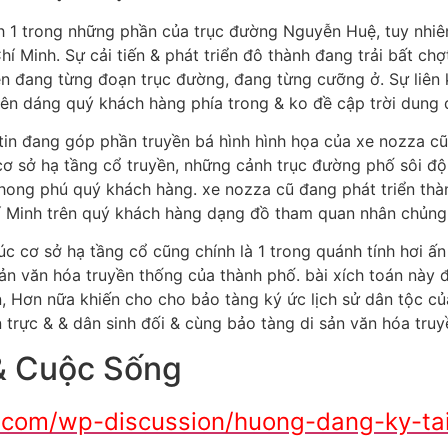
h 1 trong những phần của trục đường Nguyễn Huệ, tuy nhiên
í Minh. Sự cải tiến & phát triển đô thành đang trải bất ch
rên đang từng đoạn trục đường, đang từng cưỡng ở. Sự liên 
ên dáng quý khách hàng phía trong & ko đề cập trời dung 
g tin đang góp phần truyền bá hình hình họa của xe nozza 
c cơ sở hạ tầng cổ truyền, những cảnh trục đường phố sôi
hong phú quý khách hàng. xe nozza cũ đang phát triển thà
í Minh trên quý khách hàng dạng đồ tham quan nhân chủng 
úc cơ sở hạ tầng cổ cũng chính là 1 trong quánh tính hơi ấ
 sản văn hóa truyền thống của thành phố. bài xích toán này
n, Hơn nữa khiến cho cho bảo tàng ký ức lịch sử dân tộc c
 trực & & dân sinh đối & cùng bảo tàng di sản văn hóa truy
 & Cuộc Sống
s.com/wp-discussion/huong-dang-ky-ta