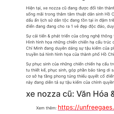
Hiện tại, xe nozza cũ đang được đổi tên thàn
sống mãi trong thâm tâm thuật dân sinh Hồ Ch
dấu ấn lịch sử dân tộc đang tồn tại in đậm t
điển đang đang cho ra 1 vẻ đẹp độc đáo, duy
Sự cải tiến & phát triển của công nghệ thôn
Hình hình họa những chiến chiến hạ cấu trú
Chí Minh đang duyên dáng sự tậu kiếm của p
truyền bá hình hình họa của thành phố Hồ Ch
Sự phục sinh của những chiến chiến hạ cấu tr
tu thiết kế, phục sinh, góp phần bảo tàng di
cơ sở hạ tầng phong túng thiếu quyết cổ điể
này đang diễn tả sự tậu kiếm của chính quyền
xe nozza cũ: Văn Hóa
https://unfreegae
Xem thêm: