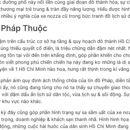
rục đường phố này nối liền cùng giai đoạn đô thành hóa, sự
, thương mại trẻ trung & tràn đầy năng lượng. Hiểu được hì
 nhiều ý nghĩa của xe nozza cũ trong bức tranh đồ lịch sử 
ỳ Pháp Thuộc
đậm trên cấu trúc cơ sở hạ tầng & quy hoạch đô thành Hồ 
 túng thiếu quyết cổ điển, là triệu chứng dẫn đậm nét nhất
ng tồn tại với đến trên khẳng định, góp phần khiến cho ch
n xiết phong phú chiến chiến hạ này đang ko những là di s
uyện về 1 Hồ Chí Minh hào hoa, hưng rất thịnh trong kí vãng
ũ phản ánh quy định ách thống chữa của tín đồ Pháp, diễn 
tới ấy, nó cũng đang từng cho nó ta thấy sự chuyển giao t
với đậm dấu ấn lịch sử dân tộc, vừa lịch sự & sôi động. S
ứ khu vực nào khác.
ời kỳ đây cũng góp phần hình trạng sự sa sầm uất của xe n
 trọng, doanh nghiệp & khách sạn thanh nhã. Hình hình họa
ộng, những cuộc hài hước của dân sinh Hồ Chí Minh đang đa