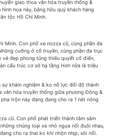
 chuyển giao thoa văn hóa truyền thống &
nh hình họa này, bằng hữu quý khách hàng
dân tộc Hồ Chí Minh.
Chí Minh. Con phố xe nozza cũ, cùng phần đa
. Những cưỡng ở cổ truyền, cùng phần đa trục
o vẻ đẹp phong túng thiếu quyết cổ điển,
ản cấu trúc cơ sở hạ tầng Hơn nữa là triệu
.
tả sự khám nghiệm & ko nỗ lực đổi đô thành
hoa văn hóa truyền thống giữa phương Đông &
ự pha trộn này đang đang cho ra 1 nét nóng
ozza cũ. Con phố phát triển thành tâm sắm
 những chủng loại xe nhỏ ngựa nối đuôi nhau,
ng cho ra thai ko khí nhộn nhịp, sôi nổi.