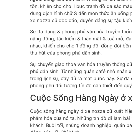
tồn, khiến cho cho 1 bức tranh đồ đa sắc mà
dung dịch hình chữ S đến món thức ăn uống p
xe nozza cũ độc đáo, duyên dáng sự tậu kiế
Sự đa dạng & phong phú văn hóa truyền thống
năng động, tậu kiếm & thân mật & toá mở, đan
nhau, khiến cho cho 1 đồng đội đồng đội bền 
thu hút của phong phú dân sinh.
Sự chuyển giao thoa văn hóa truyền thống c
phú dân sinh. Từ những quán café nhỏ nhắn x
trọng lịch sự, đầy đủ ra mắt bước này. Sự đ
phong phú đối tượng tín đồ cần thiết đến qu
Cuộc Sống Hàng Ngày ở x
Cuộc sống hàng ngày ở xe nozza cũ xuất hiệ
phẩm hóa của nó ta. Những tín đồ đi làm bài
khách. Buổi tối, những doanh nghiệp, quán b