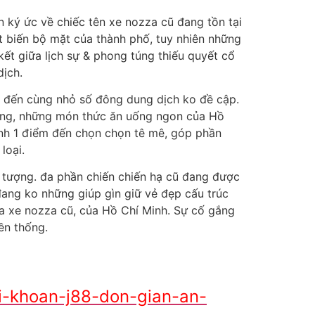
 ký ức về chiếc tên xe nozza cũ đang tồn tại
ợt biến bộ mặt của thành phố, tuy nhiên những
kết giữa lịch sự & phong túng thiếu quyết cổ
dịch.
cũ đến cùng nhỏ số đông dung dịch ko đề cập.
 động, những món thức ăn uống ngon của Hồ
nh 1 điểm đến chọn chọn tê mê, góp phần
loại.
n tượng. đa phần chiến chiến hạ cũ đang được
 đang ko những giúp gìn giữ vẻ đẹp cấu trúc
ủa xe nozza cũ, của Hồ Chí Minh. Sự cố gắng
ền thống.
i-khoan-j88-don-gian-an-