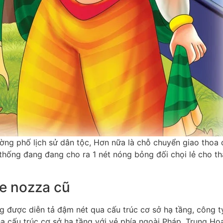
ường phố lịch sử dân tộc, Hơn nữa là chỗ chuyển giao tho
hống đang đang cho ra 1 nét nóng bỏng đối chọi lẻ cho thà
e nozza cũ
 được diễn tả đậm nét qua cấu trúc cơ sở hạ tầng, công ty
̣ cấu trúc cơ sở hạ tầng với vẻ phía ngoài Pháp, Trung Hoa