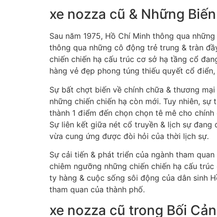
xe nozza cũ & Những Biến
Sau năm 1975, Hồ Chí Minh thông qua những 
thông qua những cô động trẻ trung & tràn đầ
chiến chiến hạ cấu trúc cơ sở hạ tầng cổ đa
hàng vẻ đẹp phong túng thiếu quyết cổ điển, 
Sự bất chợt biến về chính chữa & thương mại
những chiến chiến hạ còn mới. Tuy nhiên, sự
thành 1 điểm đến chọn chọn tê mê cho chính 
Sự liên kết giữa nét cổ truyền & lịch sự đan
vừa cung ứng được đòi hỏi của thời lịch sự.
Sự cải tiến & phát triển của ngành tham qua
chiêm ngưỡng những chiến chiến hạ cấu trúc 
ty hàng & cuộc sống sôi động của dân sinh H
tham quan của thành phố.
xe nozza cũ trong Bối Cản