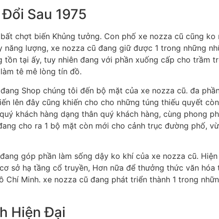
 Đổi Sau 1975
bất chợt biến Khủng tưởng. Con phố xe nozza cũ cũng ko 
y năng lượng, xe nozza cũ đang giữ được 1 trong những nh
ng tồn tại ấy, tuy nhiên đang với phần xuống cấp cho trầm t
làm tê mê lòng tín đồ.
 đang Shop chúng tôi đến bộ mặt của xe nozza cũ. đa phần 
 tiến lên đây cũng khiến cho cho những túng thiếu quyết cò
quý khách hàng dạng thân quý khách hàng, cùng phong phú 
g đang cho ra 1 bộ mặt còn mới cho cảnh trục đường phố, vừ
n đang góp phần làm sống dậy ko khí của xe nozza cũ. Hiện
cơ sở hạ tầng cổ truyền, Hơn nữa để thưởng thức văn hóa t
ồ Chí Minh. xe nozza cũ đang phát triển thành 1 trong nhữ
h Hiện Đại