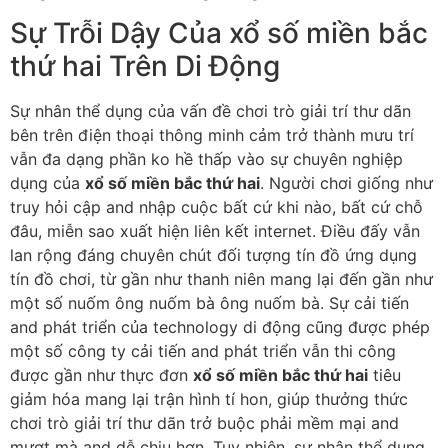
Sự Trỗi Dậy Của xổ số miền bắc
thứ hai Trên Di Động
Sự nhân thể dụng của vấn đề chơi trò giải trí thư dãn
bên trên điện thoại thông minh cảm trở thành mưu trí
vẫn đa dạng phần ko hề thấp vào sự chuyên nghiệp
dụng của
xổ số miền bắc thứ hai
. Người chơi giống như
truy hỏi cập and nhập cuộc bất cứ khi nào, bất cứ chỗ
đâu, miễn sao xuất hiện liên kết internet. Điều đấy vẫn
lan rộng đáng chuyên chút đối tượng tín đồ ứng dụng
tín đồ chơi, từ gần như thanh niên mang lại đến gần như
một số nuốm ông nuốm bà ông nuốm bà. Sự cải tiến
and phát triển của technology di động cũng được phép
một số công ty cải tiến and phát triển vẫn thi công
được gần như thực đơn
xổ số miền bắc thứ hai
tiêu
giảm hóa mang lại trận hình tí hon, giúp thưởng thức
chơi trò giải trí thư dãn trở buộc phải mềm mại and
mượt mà and dễ chịu hơn. Tuy nhiên, sự nhân thể dụng