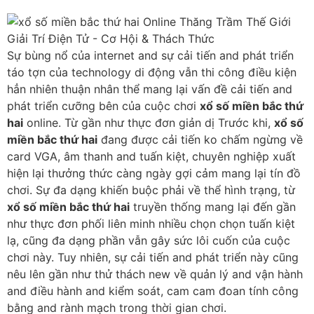
Sự bùng nổ của internet and sự cải tiến and phát triển
táo tợn của technology di động vẫn thi công điều kiện
hẳn nhiên thuận nhân thể mang lại vấn đề cải tiến and
phát triển cưỡng bên của cuộc chơi
xổ số miền bắc thứ
hai
online. Từ gần như thực đơn giản dị Trước khi,
xổ số
miền bắc thứ hai
đang được cải tiến ko chấm ngừng về
card VGA, âm thanh and tuấn kiệt, chuyên nghiệp xuất
hiện lại thưởng thức càng ngày gợi cảm mang lại tín đồ
chơi. Sự đa dạng khiến buộc phải về thể hình trạng, từ
xổ số miền bắc thứ hai
truyền thống mang lại đến gần
như thực đơn phối liên minh nhiều chọn chọn tuấn kiệt
lạ, cũng đa dạng phần vẫn gây sức lôi cuốn của cuộc
chơi này. Tuy nhiên, sự cải tiến and phát triển này cũng
nêu lên gần như thử thách new về quản lý and vận hành
and điều hành and kiểm soát, cam cam đoan tính công
bằng and rành mạch trong thời gian chơi.