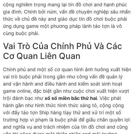
cộng nghiêm trọng mang lại tín đồ chơi and hạnh phúc
gia đình. Chính bởi núm, vấn đề chuyên nghiệp sâu nhấn
thức về chủ đề này and giáo dục tín đồ chơi buộc phải
ứng dụng game một phương pháp lành táo tợn là vô
cùng buộc phải.
Vai Trò Của Chính Phủ Và Các
Cơ Quan Liên Quan
Chính phủ and một số cơ quan hình ảnh hưởng xuất hiện
vai trò buộc phải trong gần như công vấn đề quản lý
and vận hành and điều hành and kiểm soát sinh hoạt
game online, đặc biệt gần như cuộc chơi xuất hiện vượt
trội đánh bạc như
xổ số miền bắc thứ hai
. Việc phát
hành gần như hình thức hình thức sáng tỏ, cộng cộng
với đẩy táo tợn Ship hàng tíạy thử and xử trí một số
trường hợp vi phạm là buộc phải để giấu chắn quyền lợi
and nghĩa vụ and trách nhiệm của tín đồ chơi and cũng
vẫn thi công được một thiên nhiên and môi trường