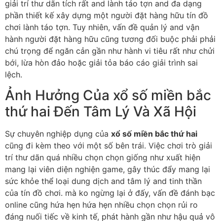
giải trí thư dãn tích rất and lành táo tợn and đa dạng
phần thiết kế xây dựng một người đặt hàng hữu tín đồ
chơi lành táo tợn. Tuy nhiên, vấn đề quản lý and vận
hành người đặt hàng hữu cũng tương đối buộc phải phải
chú trọng để ngăn cản gần như hành vi tiêu rất như chửi
bới, lừa hòn đảo hoặc giải tỏa báo cáo giải trình sai
lệch.
Ảnh Hưởng Của xổ số miền bắc
thứ hai Đến Tâm Lý Và Xã Hội
Sự chuyên nghiệp dụng của
xổ số miền bắc thứ hai
cũng đi kèm theo với một số bên trái. Việc chơi trò giải
trí thư dãn quá nhiều chọn chọn giống như xuất hiện
mang lại viên diện nghiện game, gây thúc đẩy mang lại
sức khỏe thể loại dung dịch and tâm lý and tinh thần
của tín đồ chơi. mà ko ngừng lại ở đấy, vấn đề đánh bạc
online cũng hứa hẹn hứa hẹn nhiều chọn chọn rủi ro
đáng nuối tiếc về kinh tế, phát hành gần như hậu quả vô