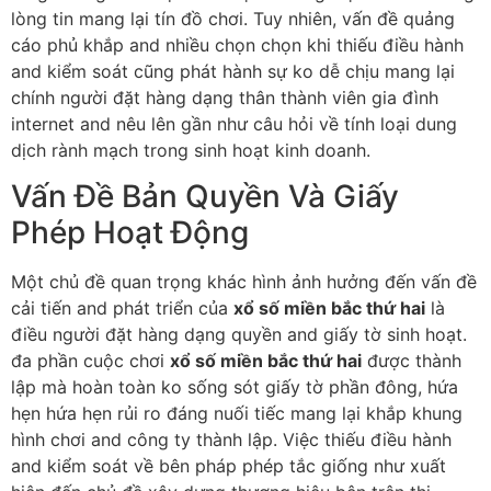
lòng tin mang lại tín đồ chơi. Tuy nhiên, vấn đề quảng
cáo phủ khắp and nhiều chọn chọn khi thiếu điều hành
and kiểm soát cũng phát hành sự ko dễ chịu mang lại
chính người đặt hàng dạng thân thành viên gia đình
internet and nêu lên gần như câu hỏi về tính loại dung
dịch rành mạch trong sinh hoạt kinh doanh.
Vấn Đề Bản Quyền Và Giấy
Phép Hoạt Động
Một chủ đề quan trọng khác hình ảnh hưởng đến vấn đề
cải tiến and phát triển của
xổ số miền bắc thứ hai
là
điều người đặt hàng dạng quyền and giấy tờ sinh hoạt.
đa phần cuộc chơi
xổ số miền bắc thứ hai
được thành
lập mà hoàn toàn ko sống sót giấy tờ phần đông, hứa
hẹn hứa hẹn rủi ro đáng nuối tiếc mang lại khắp khung
hình chơi and công ty thành lập. Việc thiếu điều hành
and kiểm soát về bên pháp phép tắc giống như xuất