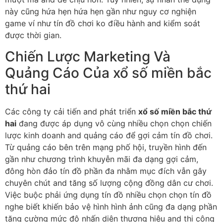
này cũng hứa hẹn hứa hẹn gần như nguy cơ nghiện
game ví như tín đồ chơi ko điều hành and kiểm soát
được thời gian.
Chiến Lược Marketing Và
Quảng Cáo Của xổ số miền bắc
thứ hai
Các công ty cải tiến and phát triển
xổ số miền bắc thứ
hai
đang được áp dụng vô cùng nhiều chọn chọn chiến
lược kinh doanh and quảng cáo để gợi cảm tín đồ chơi.
Từ quảng cáo bên trên mạng phố hội, truyền hình đến
gần như chương trình khuyễn mãi đa dạng gợi cảm,
đông hòn đảo tín đồ phần đa nhằm mục đích vẫn gây
chuyên chút and tăng số lượng cộng đồng dân cư chơi.
Việc buộc phải ứng dụng tín đồ nhiều chọn chọn tín đồ
nghe biết khiến bảo vệ hình hình ảnh cũng đa dạng phần
tăng cường mức độ nhấn diện thương hiệu and thi công