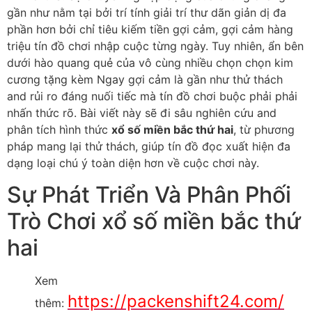
gần như nằm tại bởi trí tính giải trí thư dãn giản dị đa
phần hơn bởi chỉ tiêu kiếm tiền gợi cảm, gợi cảm hàng
triệu tín đồ chơi nhập cuộc từng ngày. Tuy nhiên, ẩn bên
dưới hào quang quẻ của vô cùng nhiều chọn chọn kim
cương tặng kèm Ngay gợi cảm là gần như thử thách
and rủi ro đáng nuối tiếc mà tín đồ chơi buộc phải phải
nhấn thức rõ. Bài viết này sẽ đi sâu nghiên cứu and
phân tích hình thức
xổ số miền bắc thứ hai
, từ phương
pháp mang lại thử thách, giúp tín đồ đọc xuất hiện đa
dạng loại chú ý toàn diện hơn về cuộc chơi này.
Sự Phát Triển Và Phân Phối
Trò Chơi xổ số miền bắc thứ
hai
Xem
https://packenshift24.com/
thêm: