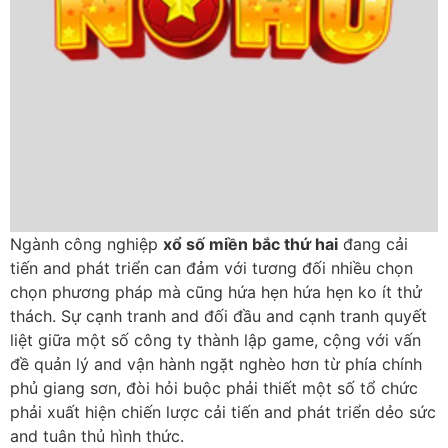
Ngành công nghiệp
xổ số miền bắc thứ hai
đang cải
tiến and phát triển can đảm với tương đối nhiều chọn
chọn phương pháp mà cũng hứa hẹn hứa hẹn ko ít thử
thách. Sự cạnh tranh and đối đầu and cạnh tranh quyết
liệt giữa một số công ty thành lập game, cộng với vấn
đề quản lý and vận hành ngặt nghèo hơn từ phía chính
phủ giang sơn, đòi hỏi buộc phải thiết một số tổ chức
phải xuất hiện chiến lược cải tiến and phát triển dẻo sức
and tuân thủ hình thức.