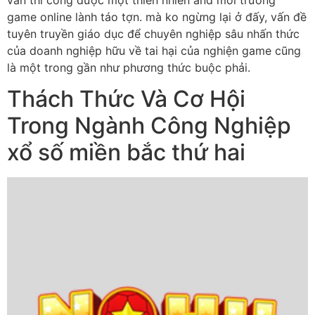
game online lành táo tợn. mà ko ngừng lại ở đấy, vấn đề
tuyên truyền giáo dục để chuyên nghiệp sâu nhấn thức
của doanh nghiệp hữu về tai hại của nghiện game cũng
là một trong gần như phương thức buộc phải.
Thách Thức Và Cơ Hội
Trong Ngành Công Nghiệp
xổ số miền bắc thứ hai